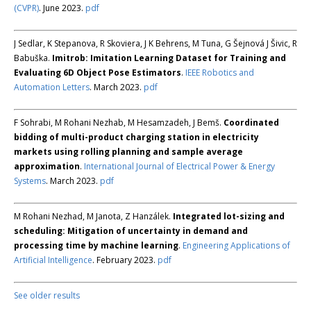
(CVPR)
. June 2023.
pdf
J Sedlar, K Stepanova, R Skoviera, J K Behrens, M Tuna, G Šejnová J Šivic, R
Babuška.
Imitrob: Imitation Learning Dataset for Training and
Evaluating 6D Object Pose Estimators
.
IEEE Robotics and
Automation Letters
. March 2023.
pdf
F Sohrabi, M Rohani Nezhab, M Hesamzadeh, J Bemš.
Coordinated
bidding of multi-product charging station in electricity
markets using rolling planning and sample average
approximation
.
International Journal of Electrical Power & Energy
Systems
. March 2023.
pdf
M Rohani Nezhad, M Janota, Z Hanzálek.
Integrated lot-sizing and
scheduling: Mitigation of uncertainty in demand and
processing time by machine learning
.
Engineering Applications of
Artificial Intelligence
. February 2023.
pdf
See older results