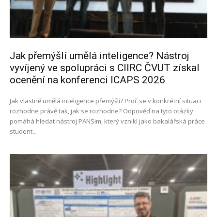
Jak přemýšlí umělá inteligence? Nástroj
vyvíjený ve spolupráci s CIIRC ČVUT získal
ocenění na konferenci ICAPS 2026
Jak vlastně umělá inteligence přemýšlí? Proč se v konkrétní situaci
rozhodne právě tak, jak se rozhodne? Odpověď na tyto otázky
pomáhá hledat nástroj PANSim, který vznikl jako bakalářská práce
student...