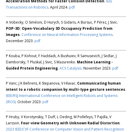
Acceleration Methods for Faster Collision Detection
.
IEEE
Transactions on Robotics
. April 2024.
pdf
A Vobecky, O Siméoni, D Hurych, S Gidaris, A Bursuc, P Pérez, J Sivic.
POP-3D: Open-Vocabulary 3D Occupancy Prediction from
Images
.
Conference on Neural Information Processing Systems
.
December 2023.
pdf
P Kouba, P Kohout, F Haddadi, A Bushuiev, R Samusevich, J Sedlar, J
Damborsky, T Pluskal, J Sivic, S Mazurenko.
Machine Learning -
Guided Protein Engineering
.
ACS Catalysis
. November 2023.
pdf
P Vanc, J K Behrens, K Stepanova, V Hlavac.
Communicating human
intent to a robotic companion by multi-type gesture sentences
.
IEEE/RSJ International Conference on Intelligent Robots and Systems
(IROS)
. October 2023.
pdf
P Hruby, V Korotynskiy, T Duff, L Oeding, M Pollefeys, T Pajdla, V
Larsson.
Four-view Geometry with Unknown Radial Distortion
.
2023 IEEE/CVF Conference on Computer Vision and Pattern Recognition