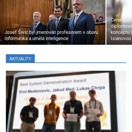
Cena Wern
diplomová
Josef Šivic byl jmenován profesorem v oboru
konceptu P
Informatika a umělá inteligence
Isianovou
AKTUALITY