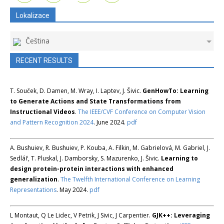
Lokalizace
Čeština
RECENT RESULTS
T. Souček, D. Damen, M. Wray, I. Laptev, J. Šivic.
GenHowTo: Learning
to Generate Actions and State Transformations from
Instructional Videos
.
The IEEE/CVF Conference on Computer Vision
and Pattern Recognition 2024
. June 2024.
pdf
A. Bushuiev, R. Bushuiev, P. Kouba, A. Filkin, M. Gabrielová, M. Gabriel, J.
Sedlář, T. Pluskal, J. Damborsky, S. Mazurenko, J. Šivic.
Learning to
design protein-protein interactions with enhanced
generalization
.
The Twelfth International Conference on Learning
Representations
. May 2024.
pdf
L Montaut, Q Le Lidec, V Petrik, J Sivic, J Carpentier.
GJK++: Leveraging