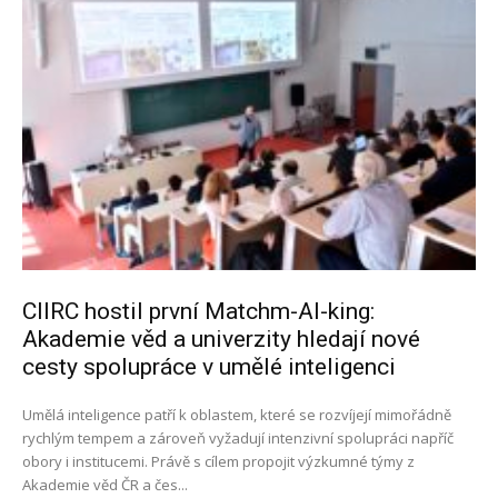
CIIRC hostil první Matchm-AI-king:
Akademie věd a univerzity hledají nové
cesty spolupráce v umělé inteligenci
Umělá inteligence patří k oblastem, které se rozvíjejí mimořádně
rychlým tempem a zároveň vyžadují intenzivní spolupráci napříč
obory i institucemi. Právě s cílem propojit výzkumné týmy z
Akademie věd ČR a čes...