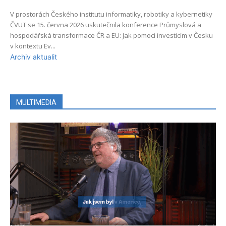
V prostorách Českého institutu informatiky, robotiky a kybernetiky
ČVUT se 15. června 2026 uskutečnila konference Průmyslová a
hospodářská transformace ČR a EU: Jak pomoci investicím v Česku
v kontextu Ev...
Archiv aktualit
MULTIMEDIA