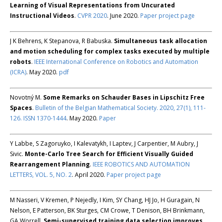
Learning of Visual Representations from Uncurated
Instructional Videos
.
CVPR 2020
. June 2020.
Paper
project page
J K Behrens, K Stepanova, R Babuska.
Simultaneous task allocation
and motion scheduling for complex tasks executed by multiple
robots
.
IEEE International Conference on Robotics and Automation
(ICRA)
. May 2020.
pdf
Novotný M.
Some Remarks on Schauder Bases in Lipschitz Free
Spaces
.
Bulletin of the Belgian Mathematical Society. 2020, 27(1), 111-
126. ISSN 1370-1444
. May 2020.
Paper
Y Labbe, S Zagoruyko, I Kalevatykh, I Laptev, J Carpentier, M Aubry, J
Sivic.
Monte-Carlo Tree Search for Efficient Visually Guided
Rearrangement Planning
.
IEEE ROBOTICS AND AUTOMATION
LETTERS, VOL. 5, NO. 2
. April 2020.
Paper
project page
M Nasseri, V Kremen, P Nejedly, I Kim, SY Chang, HJ Jo, H Guragain, N
Nelson, E Patterson, BK Sturges, CM Crowe, T Denison, BH Brinkmann,
GA Worrell.
Semi-supervised training data selection improves