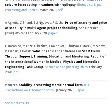
seizure forecasting in canines with epilepsy
.
Biomedical Signal
Processing and Control
. March 2020.
pdf
A Agnetis, C Briand, S U Ngueveu, P Sucha.
Price of anarchy and price
of stability in multi-agent project scheduling
. Ann Oper Res
(2020) 285: 97. February 2020.
paper
G Barabino, M Frize, F Ibrahim, E Kaldoudi, L Lhotska, L Marcu, M Stoeva,
V Tsapaki, E Bezak.
Solutions to Gender Balance in STEM Fields
Through Support, Training, Education and Mentoring: Report of
the International Women in Medical Physics and Biomedical
Engineering Task Group
.
Science and Engineering Ethics
. February
2020.
pdf
V Kucera.
Stability-preserving Morse normal form
.
IEEE
Transactions on Automatic Control
. January 2020.
Paper
See older results