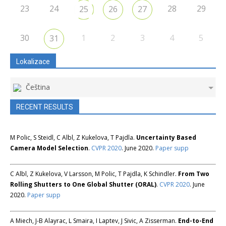
23
24
28
29
25
26
27
30
1
2
3
4
5
31
Lokalizace
Čeština
RECENT RESULTS
M Polic, S Steidl, C Albl, Z Kukelova, T Pajdla.
Uncertainty Based
Camera Model Selection
.
CVPR 2020
. June 2020.
Paper
supp
C Albl, Z Kukelova, V Larsson, M Polic, T Pajdla, K Schindler.
From Two
Rolling Shutters to One Global Shutter (ORAL)
.
CVPR 2020
. June
2020.
Paper
supp
A Miech, J-B Alayrac, L Smaira, I Laptev, J Sivic, A Zisserman.
End-to-End