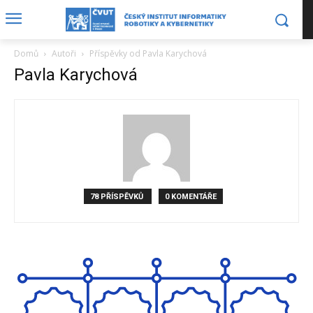
Domů
Autoři
Příspěvky od Pavla Karychová
Pavla Karychová
78 PŘÍSPĚVKŮ
0 KOMENTÁŘE