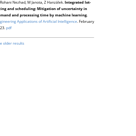
Rohani Nezhad, M Janota, Z Hanzálek.
Integrated lot-
zing and scheduling: Mitigation of uncertainty in
mand and processing time by machine learning
.
gineering Applications of Artificial Intelligence
. February
23.
pdf
e older results