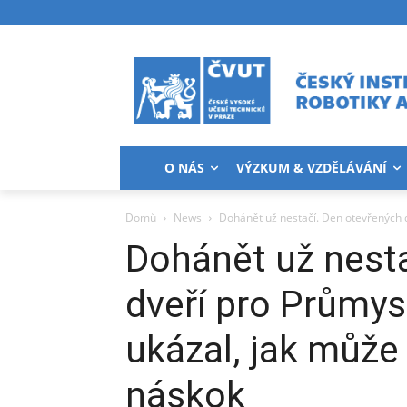
O NÁS
VÝZKUM & VZDĚLÁVÁNÍ
Domů
News
Dohánět už nestačí. Den otevřených dv
Dohánět už nesta
dveří pro Průmys
ukázal, jak může
náskok