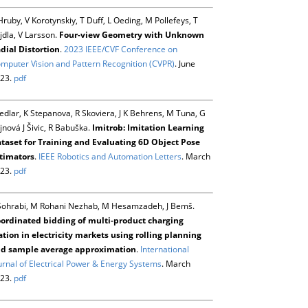
Hruby, V Korotynskiy, T Duff, L Oeding, M Pollefeys, T
jdla, V Larsson.
Four-view Geometry with Unknown
dial Distortion
.
2023 IEEE/CVF Conference on
mputer Vision and Pattern Recognition (CVPR)
. June
23.
pdf
Sedlar, K Stepanova, R Skoviera, J K Behrens, M Tuna, G
jnová J Šivic, R Babuška.
Imitrob: Imitation Learning
taset for Training and Evaluating 6D Object Pose
timators
.
IEEE Robotics and Automation Letters
. March
23.
pdf
Sohrabi, M Rohani Nezhab, M Hesamzadeh, J Bemš.
ordinated bidding of multi-product charging
ation in electricity markets using rolling planning
d sample average approximation
.
International
urnal of Electrical Power & Energy Systems
. March
23.
pdf