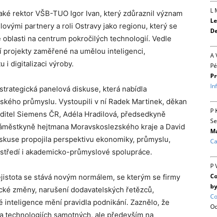
L 
také rektor VŠB-TUO Igor Ivan, který zdůraznil význam
Le
vými partnery a roli Ostravy jako regionu, který se
De
 oblasti na centrum pokročilých technologií. Vedle
jí projekty zaměřené na umělou inteligenci,
A 
i digitalizaci výroby.
Pé
Pr
In
strategická panelová diskuse, která nabídla
kého průmyslu. Vystoupili v ní Radek Martinek, děkan
P 
editel Siemens ČR, Adéla Hradilová, předsedkyně
Se
áměstkyně hejtmana Moravskoslezského kraje a David
Ma
Diskuse propojila perspektivu ekonomiky, průmyslu,
Ca
ostředí i akademicko-průmyslové spolupráce.
P 
Co
ejistota se stává novým normálem, se kterým se firmy
by
ické změny, narušení dodavatelských řetězců,
Co
é inteligence mění pravidla podnikání. Zaznělo, že
Oc
a technologiích samotných, ale především na