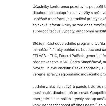
Účastníky konference pozdravil a podpořil 
dlouhodobé spolupráce univerzity s průmyslo
úspěšně transformuje z tradiční průmyslové
špičkové infrastruktury se zde dnes rozvíje
superpočítačové výpočty, autonomní mobilitu 
Stěžejní část dopoledního programu tvořila 
mimořádně široký pohled na budoucnost čes
FEI VŠB – TUO, Eduard Palíšek, generální ř
představenstva MSIC, Šárka Šimoňáková, n
Navrátil, hlavní analytik České spořitelny. 
veřejné správy, regionálního inovačního pr
Jedním z hlavních závěrů panelu bylo, že n
musí naučit dlouhodobě pracovat. Geopolit
energetická nestabilita i rychlý nástup uměl
konkurenceschopnost už dnes nestojí jen n