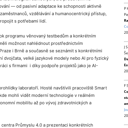
ování — od pasivní adaptace ke schopnosti aktivně
P 
t zaměstnanců, vzdělávání a humanocentrický přístup,
Pa
Ra
opojit s potřebami lidí.
Co
20
blok programu věnovaný testbedům a konkrétním
 měli možnost nahlédnout prostřednictvím
J 
raze i Brně a současně se seznámit s konkrétními
Še
ální dvojčata, velké jazykové modely nebo AI pro fyzický
Da
Es
áci s firmami i díky podpoře projektů jako je AI-
20
F 
hlídky laboratoří. Hosté navštívili pracoviště Smart
Co
, kde mohli vidět moderní technologie v reálném
st
onomní mobilitu až po vývoj zdravotnických a
an
Jo
20
 centra Průmyslu 4.0 a prezentaci konkrétních