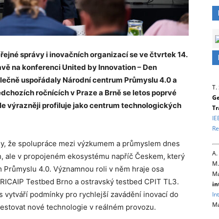
ejné správy i inovačních organizací se ve čtvrtek 14.
avě na konferenci United by Innovation – Den
olečně uspořádaly Národní centrum Průmyslu 4.0 a
T.
dchozích ročnících v Praze a Brně se letos poprvé
Ge
ále výrazněji profiluje jako centrum technologických
Tr
IE
Re
aly, že spolupráce mezi výzkumem a průmyslem dnes
A.
ch, ale v propojeném ekosystému napříč Českem, který
M.
 Průmyslu 4.0. Významnou roli v něm hraje osa
Ma
 RICAIP Testbed Brno a ostravský testbed CPIT TL3.
in
s vytváří podmínky pro rychlejší zavádění inovací do
In
Ma
testovat nové technologie v reálném provozu.