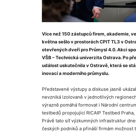
Více než 150 zástupců firem, akademie, veř
května sešlo v prostorách CPIT TL3 v Ostr
otevřených dveří pro Průmysl 4.0. Akci sp
VŠB – Technická univerzita Ostrava. Po pře
událost uskutečnila v Ostravě, která se st
inovací a moderního průmyslu.
Představené výstupy a diskuse jasně ukáz
nevzniká izolovaně v jednotlivých regione
výrazně pomáhá formovat i Národní centrum
testbedů propojující RICAIP Testbed Praha,
Právě tato síť výzkumných infrastruktur dne
českých podniků a přináší firmám možnost 