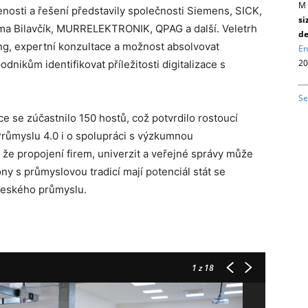
M 
nosti a řešení představily společnosti Siemens, SICK,
si
a Bilavčík, MURRELEKTRONIK, QPAG a další. Veletrh
de
ing, expertní konzultace a možnost absolvovat
En
20
nikům identifikovat příležitosti digitalizace s
Se
e se zúčastnilo 150 hostů, což potvrdilo rostoucí
 Průmyslu 4.0 i o spolupráci s výzkumnou
, že propojení firem, univerzit a veřejné správy může
ny s průmyslovou tradicí mají potenciál stát se
českého průmyslu.
1
z 18