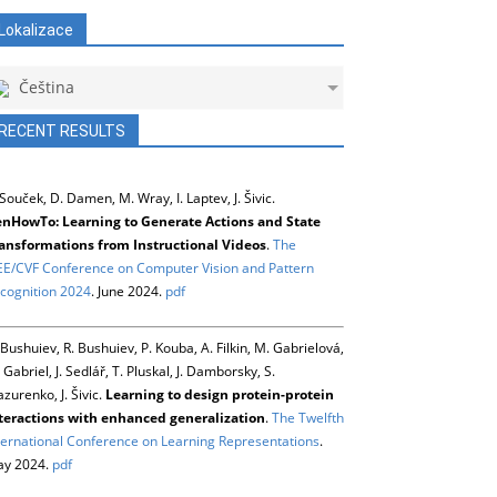
Lokalizace
Čeština
RECENT RESULTS
 Souček, D. Damen, M. Wray, I. Laptev, J. Šivic.
nHowTo: Learning to Generate Actions and State
ansformations from Instructional Videos
.
The
EE/CVF Conference on Computer Vision and Pattern
cognition 2024
. June 2024.
pdf
 Bushuiev, R. Bushuiev, P. Kouba, A. Filkin, M. Gabrielová,
 Gabriel, J. Sedlář, T. Pluskal, J. Damborsky, S.
zurenko, J. Šivic.
Learning to design protein-protein
teractions with enhanced generalization
.
The Twelfth
ternational Conference on Learning Representations
.
y 2024.
pdf