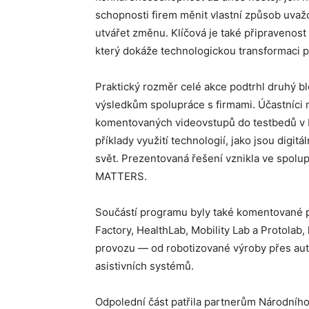
schopnosti firem měnit vlastní způsob uvaž
utvářet změnu. Klíčová je také připravenos
který dokáže technologickou transformaci pr
Praktický rozměr celé akce podtrhl druhý 
výsledkům spolupráce s firmami. Účastníci
komentovaných videovstupů do testbedů v P
příklady využití technologií, jako jsou digit
svět. Prezentovaná řešení vznikla ve spolupr
MATTERS.
Součástí programu byly také komentované pro
Factory, HealthLab, Mobility Lab a Protolab
provozu — od robotizované výroby přes aut
asistivních systémů.
Odpolední část patřila partnerům Národního