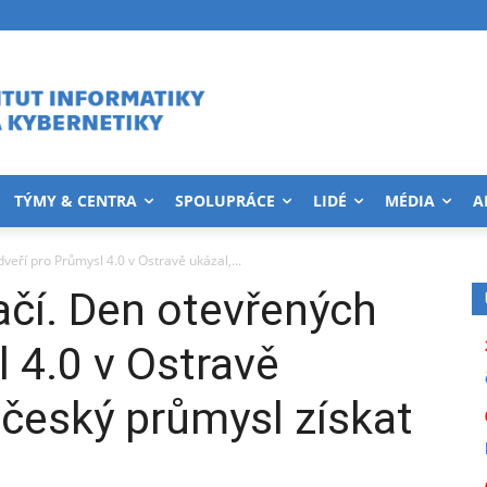
TÝMY & CENTRA
SPOLUPRÁCE
LIDÉ
MÉDIA
A
eří pro Průmysl 4.0 v Ostravě ukázal,...
čí. Den otevřených
l 4.0 v Ostravě
 český průmysl získat