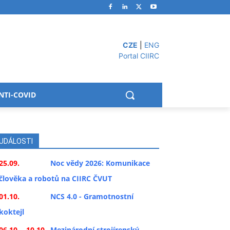
CZE
|
ENG
Portal CIIRC
NTI-COVID
UDÁLOSTI
25.09.
Noc vědy 2026: Komunikace
člověka a robotů na CIIRC ČVUT
01.10.
NCS 4.0 - Gramotnostní
koktejl
06.10. - 10.10.
Mezinárodní strojírenský