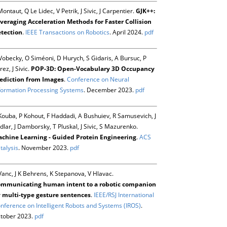
Montaut, Q Le Lidec, V Petrik, J Sivic, J Carpentier.
GJK++:
veraging Acceleration Methods for Faster Collision
tection
.
IEEE Transactions on Robotics
. April 2024.
pdf
Vobecky, O Siméoni, D Hurych, S Gidaris, A Bursuc, P
rez, J Sivic.
POP-3D: Open-Vocabulary 3D Occupancy
ediction from Images
.
Conference on Neural
formation Processing Systems
. December 2023.
pdf
Kouba, P Kohout, F Haddadi, A Bushuiev, R Samusevich, J
dlar, J Damborsky, T Pluskal, J Sivic, S Mazurenko.
chine Learning - Guided Protein Engineering
.
ACS
talysis
. November 2023.
pdf
Vanc, J K Behrens, K Stepanova, V Hlavac.
mmunicating human intent to a robotic companion
 multi-type gesture sentences
.
IEEE/RSJ International
nference on Intelligent Robots and Systems (IROS)
.
tober 2023.
pdf