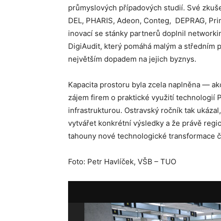
průmyslových případových studií. Své zkuše
DEL, PHARIS, Adeon, Conteg, DEPRAG, Prim
inovací se stánky partnerů doplnil network
DigiAudit, který pomáhá malým a středním pod
největším dopadem na jejich byznys.
Kapacita prostoru byla zcela naplněna — akc
zájem firem o praktické využití technologií
infrastrukturou. Ostravský ročník tak ukázal
vytvářet konkrétní výsledky a že právě regio
tahouny nové technologické transformace 
Foto: Petr Havlíček, VŠB – TUO