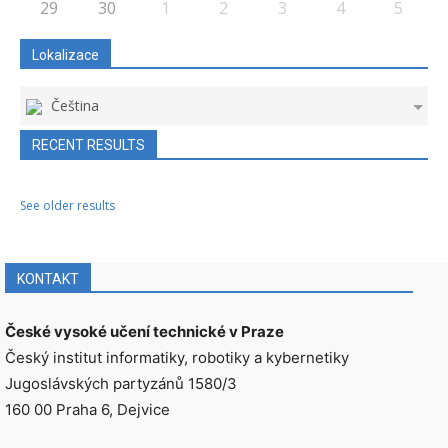
29
30
1
2
3
4
5
Lokalizace
Čeština
RECENT RESULTS
See older results
KONTAKT
České vysoké učení technické v Praze
Český institut informatiky, robotiky a kybernetiky
Jugoslávských partyzánů 1580/3
160 00 Praha 6, Dejvice