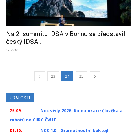
Na 2. summitu IDSA v Bonnu se představil i
český IDSA...
12.7.2019
23
24
25
UDÁLOSTI
25.09.
Noc vědy 2026: Komunikace člověka a
robotů na CIIRC ČVUT
01.10.
NCS 4.0 - Gramotnostní koktejl