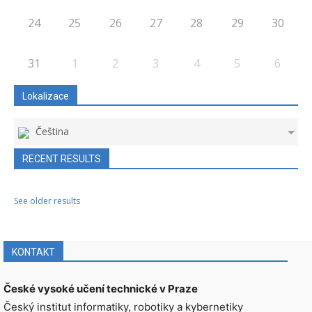
24
25
26
27
28
29
30
31
1
2
3
4
5
6
Lokalizace
Čeština
RECENT RESULTS
See older results
KONTAKT
České vysoké učení technické v Praze
Český institut informatiky, robotiky a kybernetiky