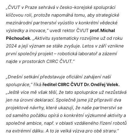
„ČVUT v Praze sehrává v česko-korejské spolupráci
klíčovou roli, protože napomáhá tomu, aby strategické
mezinárodní partnerství vyústilo v konkrétní vědecké
výsledky a inovace,“
uvedl rektor ČVUT
prof. Michal
Pěchouček
. „Aktivitu systematicky rozvíjíme už od roku
2024 a její význam se stále zvyšuje. Letos v září vznikne
první společný projekt – robotická laboratoř a zázemí
najde v prostorách CIIRC ČVUT.“
„Dnešní setkání představuje oficiální zahájení naší
spolupráce,“
říká
ředitel CIIRC ČVUT Dr. Ondřej Velek.
„Ještě více mě však těší, že tato spolupráce už nezůstává
jen na úrovni deklarací. Společně jsme již připravili dva
projektové návrhy, které ukazují, že naše partnerství se
od samého počátku opírá o konkrétní výzkumné aktivity a
společné ambice, např. v
oblasti vzdáleného řízení robotů
na extrémní dálku. A to je velká výzva pro obě strany.“