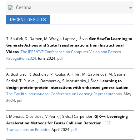
Čeština
RECENT RESULTS
T. Souček, D. Damen, M. Wray, I. Laptev, J. Šivic.
GenHowTo: Learning to
Generate Actions and State Transformations from Instructional
Videos
.
The IEEE/CVF Conference on Computer Vision and Pattern
Recognition 2024
. June 2024.
pdf
A. Bushuiev, R. Bushuiev, P. Kouba, A. Filkin, M. Gabrielová, M. Gabriel, J.
Sedlář, T. Pluskal, J. Damborsky, S. Mazurenko, J. Šivic.
Learning to
design protein-protein interactions with enhanced generalization
.
The Twelfth International Conference on Learning Representations
. May
2024.
pdf
L Montaut, Q Le Lidec, V Petrik, J Sivic, J Carpentier.
GJK++: Leveraging
Acceleration Methods for Faster Collision Detection
.
IEEE
Transactions on Robotics
. April 2024.
pdf