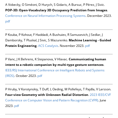
A Vobecky, O Siméoni, D Hurych, S Gidaris, A Bursuc, P Pérez, J Sivic.
POP-3D: Open-Vocabulary 3D Occupancy Prediction from Images
.
Conference on Neural Information Processing Systems
. December 2023.
pdf
P Kouba, P Kohout, F Haddadi, A Bushuiev, R Samusevich, J Sedlar, J
Damborsky, T Pluskal, J Sivic, S Mazurenko.
Machine Learning - Guided
Protein Engineering
.
ACS Catalysis
. November 2023.
pdf
P Vanc, J K Behrens, K Stepanova, V Hlavac.
Communicating human
intent to a robotic companion by multi-type gesture sentences
.
IEEE/RSJ International Conference on Intelligent Robots and Systems
(IROS)
. October 2023.
pdf
P Hruby, V Korotynskiy, T Duff, L Oeding, M Pollefeys, T Pajdla, V Larsson.
Four-view Geometry with Unknown Radial Distortion
.
2023 IEEE/CVF
Conference on Computer Vision and Pattern Recognition (CVPR)
. June
2023.
pdf