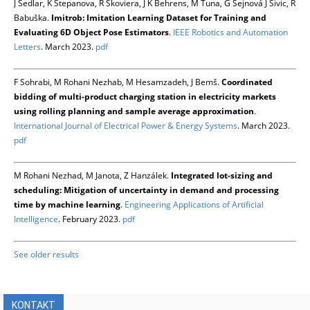
J Sedlar, K Stepanova, R Skoviera, J K Behrens, M Tuna, G Šejnová J Šivic, R
Babuška.
Imitrob: Imitation Learning Dataset for Training and
Evaluating 6D Object Pose Estimators
.
IEEE Robotics and Automation
Letters
. March 2023.
pdf
F Sohrabi, M Rohani Nezhab, M Hesamzadeh, J Bemš.
Coordinated
bidding of multi-product charging station in electricity markets
using rolling planning and sample average approximation
.
International Journal of Electrical Power & Energy Systems
. March 2023.
pdf
M Rohani Nezhad, M Janota, Z Hanzálek.
Integrated lot-sizing and
scheduling: Mitigation of uncertainty in demand and processing
time by machine learning
.
Engineering Applications of Artificial
Intelligence
. February 2023.
pdf
See older results
KONTAKT