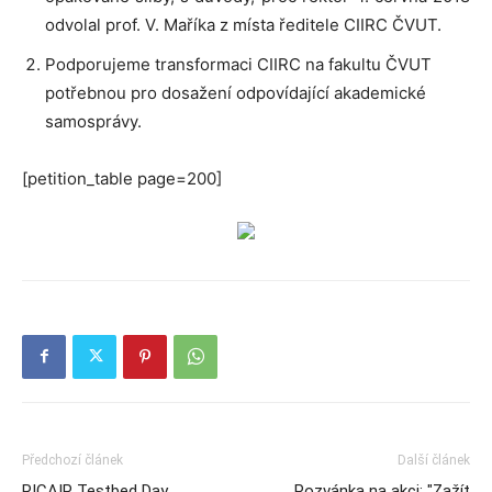
odvolal prof. V. Maříka z místa ředitele CIIRC ČVUT.
Podporujeme transformaci CIIRC na fakultu ČVUT
potřebnou pro dosažení odpovídající akademické
samosprávy.
[petition_table page=200]
Předchozí článek
Další článek
RICAIP Testbed Day
Pozvánka na akci: "Zažít