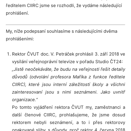
ředitelem CIIRC jsme se rozhodli, že vydáme následující
prohlášení.
My, níže podepsaní souhlasíme s následujícími dvěma
prohlášeními:
Rektor ČVUT doc. V. Petráček prohlásil 3. září 2018 ve
vysílání veřejnoprávní televize v pořadu Studio ČT24:
„Jistě neočekáváte, že budu na veřejnosti řešit detaily
důvodů (odvolání profesora Maříka z funkce ředitele
CIIRC), které jsou interní záležitostí školy a všichni
zainteresovaní jsou s nimi seznámeni. Jako uvnitř
organizace.“
Po tomto vyjádření rektora ČVUT my, zaměstnanci a
další členové CIIRC, prohlašujeme, že jsme dosud
rektorem nebyli seznámení, a to i přes rektorovy
opakované sliby, s důvody, proč rektor 4. června 2018