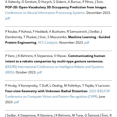
A Vobecky, O Siméoni, D Hurych, S Gidaris, A Bursuc, P Pérez, J Sivic.
POP-3D: Open-Vocabulary 3D Occupancy Prediction from Images
.
Conference on Neural Information Processing Systems
. December 2023.
pdf
P Kouba, P Kohout, F Haddadi, A Bushuiev, R Samusevich, J Sedlar, J
Damborsky, T Pluskal, J Sivic, S Mazurenko.
Machine Learning - Guided
Protein Engineering
.
ACS Catalysis
. November 2023.
pdf
P Vanc, J K Behrens, K Stepanova, V Hlavac.
Communicating human
intent to a robotic companion by multi-type gesture sentences
.
IEEE/RSJ International Conference on Intelligent Robots and Systems
(IROS)
. October 2023.
pdf
P Hruby, V Korotynskiy, T Duff, L Oeding, M Pollefeys, T Pajdla, V Larsson.
Four-view Geometry with Unknown Radial Distortion
.
2023 IEEE/CVF
Conference on Computer Vision and Pattern Recognition (CVPR)
. June
2023.
pdf
J Sedlar, K Stepanova, R Skoviera, J K Behrens, M Tuna, G Šejnová J Šivic, R