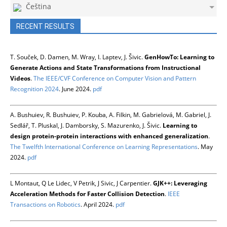
Čeština
RECENT RESULTS
T. Souček, D. Damen, M. Wray, I. Laptev, J. Šivic.
GenHowTo: Learning to
Generate Actions and State Transformations from Instructional
Videos
.
The IEEE/CVF Conference on Computer Vision and Pattern
Recognition 2024
. June 2024.
pdf
A. Bushuiev, R. Bushuiev, P. Kouba, A. Filkin, M. Gabrielová, M. Gabriel, J.
Sedlář, T. Pluskal, J. Damborsky, S. Mazurenko, J. Šivic.
Learning to
design protein-protein interactions with enhanced generalization
.
The Twelfth International Conference on Learning Representations
. May
2024.
pdf
L Montaut, Q Le Lidec, V Petrik, J Sivic, J Carpentier.
GJK++: Leveraging
Acceleration Methods for Faster Collision Detection
.
IEEE
Transactions on Robotics
. April 2024.
pdf