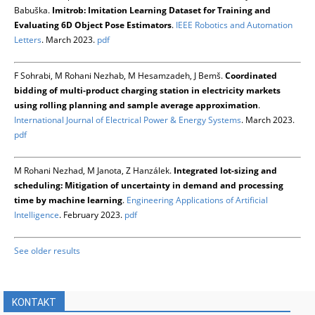
Babuška.
Imitrob: Imitation Learning Dataset for Training and
Evaluating 6D Object Pose Estimators
.
IEEE Robotics and Automation
Letters
. March 2023.
pdf
F Sohrabi, M Rohani Nezhab, M Hesamzadeh, J Bemš.
Coordinated
bidding of multi-product charging station in electricity markets
using rolling planning and sample average approximation
.
International Journal of Electrical Power & Energy Systems
. March 2023.
pdf
M Rohani Nezhad, M Janota, Z Hanzálek.
Integrated lot-sizing and
scheduling: Mitigation of uncertainty in demand and processing
time by machine learning
.
Engineering Applications of Artificial
Intelligence
. February 2023.
pdf
See older results
KONTAKT