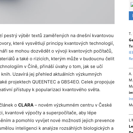
T.
zí pestrý výběr textů zaměřených na dnešní kvantovou
Ge
vory, které vysvětlují principy kvantových technologií,
Tr
tenáři se mohou dozvědět o vývoji kvantových počítačů,
IE
ateriálů a také o rizicích, kterým může v budoucnu čelit
Re
chnologiím v Číně, přináší úvahy o tom, jak se učí
A.
a knih. Uzavírá jej přehled aktuálních výzkumných
M.
 také projektech QUEENTEC a GBS4EO. Celek propojuje
Ma
tivní přístupy k popularizaci kvantového světa.
in
In
 článek o
CLARA
– novém výzkumném centru v České
Ma
ci, kvantové výpočty a superpočítače, aby lépe
L 
ím a pomohlo vyvíjet nové možnosti jejich prevence
Le
 umělou inteligenci k analýze rozsáhlých biologických a
De