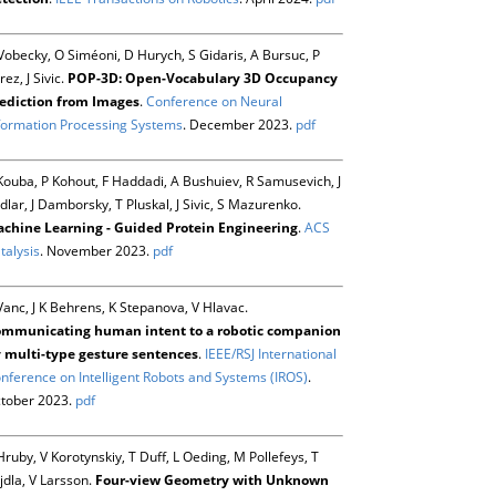
Vobecky, O Siméoni, D Hurych, S Gidaris, A Bursuc, P
rez, J Sivic.
POP-3D: Open-Vocabulary 3D Occupancy
ediction from Images
.
Conference on Neural
formation Processing Systems
. December 2023.
pdf
Kouba, P Kohout, F Haddadi, A Bushuiev, R Samusevich, J
dlar, J Damborsky, T Pluskal, J Sivic, S Mazurenko.
chine Learning - Guided Protein Engineering
.
ACS
talysis
. November 2023.
pdf
Vanc, J K Behrens, K Stepanova, V Hlavac.
mmunicating human intent to a robotic companion
 multi-type gesture sentences
.
IEEE/RSJ International
nference on Intelligent Robots and Systems (IROS)
.
tober 2023.
pdf
Hruby, V Korotynskiy, T Duff, L Oeding, M Pollefeys, T
jdla, V Larsson.
Four-view Geometry with Unknown