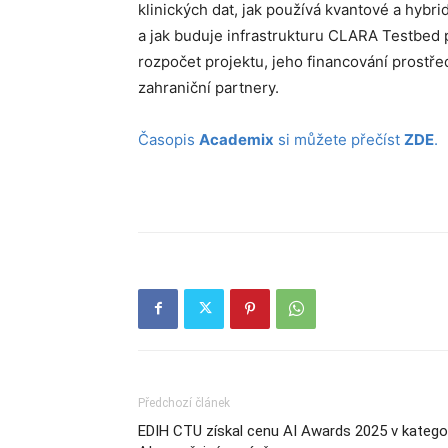
klinických dat, jak používá kvantové a hyb
a jak buduje infrastrukturu CLARA Testbed p
rozpočet projektu, jeho financování prostř
zahraniční partnery.
Časopis
Academix
si můžete přečíst
ZDE
.
Předchozí článek
EDIH CTU získal cenu AI Awards 2025 v kategor