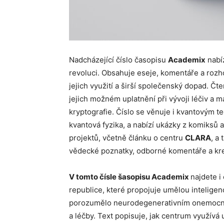
Nadcházející číslo časopisu
Academix
nabí
revoluci. Obsahuje eseje, komentáře a rozho
jejich využití a širší společenský dopad. Č
jejich možném uplatnění při vývoji léčiv a m
kryptografie. Číslo se věnuje i kvantovým te
kvantová fyzika, a nabízí ukázky z komiksů 
projektů, včetně článku o centru
CLARA
, a
vědecké poznatky, odborné komentáře a krea
V tomto čísle šasopisu Academix
najdete i
republice, které propojuje umělou inteligen
porozumělo neurodegenerativním onemocněn
a léčby. Text popisuje, jak centrum využívá