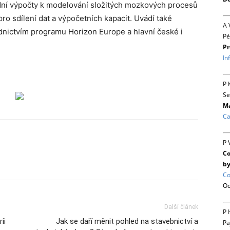
ridní výpočty k modelování složitých mozkových procesů
ro sdílení dat a výpočetních kapacit. Uvádí také
A 
ednictvím programu Horizon Europe a hlavní české i
Pé
Pr
In
P 
Se
Ma
Ca
P 
Co
by
Co
Oc
Další článek
P 
ii
Jak se daří měnit pohled na stavebnictví a
Pa