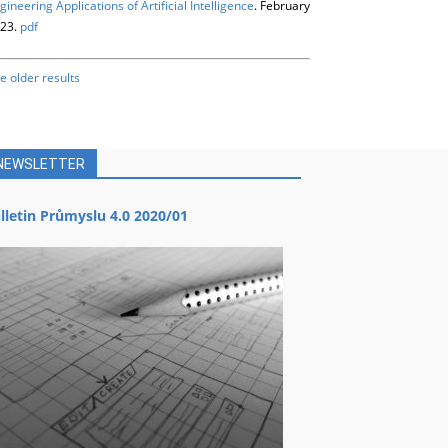
gineering Applications of Artificial Intelligence
. February
23.
pdf
e older results
NEWSLETTER
lletin Průmyslu 4.0 2020/01