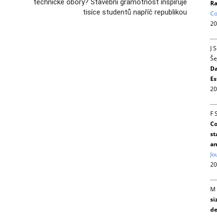
technické obory? Stavební gramotnost inspiruje
Ra
tisíce studentů napříč republikou
Co
20
J 
Še
Da
Es
20
F 
Co
st
an
Jo
20
M 
si
de