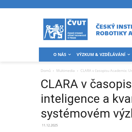
O NÁS
VÝZKUM & VZDĚLÁVÁNÍ
Domů
Multimedia
CLARA v časopisu Academix: Um
CLARA v časopis
inteligence a kv
systémovém vý
11.12.2025