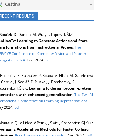
Čeština
RECENT RESULTS
 Souček, D. Damen, M. Wray, I. Laptev, J. Šivic.
nHowTo: Learning to Generate Actions and State
ansformations from Instructional Videos
.
The
EE/CVF Conference on Computer Vision and Pattern
cognition 2024
. June 2024.
pdf
 Bushuiev, R. Bushuiev, P. Kouba, A. Filkin, M. Gabrielová,
 Gabriel, J. Sedlář, T. Pluskal, J. Damborsky, S.
zurenko, J. Šivic.
Learning to design protein-protein
teractions with enhanced generalization
.
The Twelfth
ternational Conference on Learning Representations
.
y 2024.
pdf
Montaut, Q Le Lidec, V Petrik, J Sivic, J Carpentier.
GJK++:
veraging Acceleration Methods for Faster Collision
tection
.
IEEE Transactions on Robotics
. April 2024.
pdf