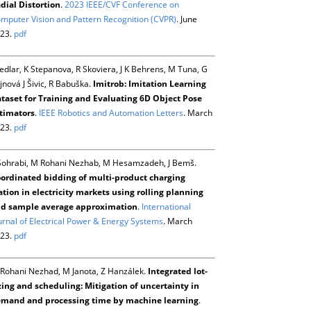
dial Distortion
.
2023 IEEE/CVF Conference on
mputer Vision and Pattern Recognition (CVPR)
. June
23.
pdf
Sedlar, K Stepanova, R Skoviera, J K Behrens, M Tuna, G
jnová J Šivic, R Babuška.
Imitrob: Imitation Learning
taset for Training and Evaluating 6D Object Pose
timators
.
IEEE Robotics and Automation Letters
. March
23.
pdf
Sohrabi, M Rohani Nezhab, M Hesamzadeh, J Bemš.
ordinated bidding of multi-product charging
ation in electricity markets using rolling planning
d sample average approximation
.
International
urnal of Electrical Power & Energy Systems
. March
23.
pdf
Rohani Nezhad, M Janota, Z Hanzálek.
Integrated lot-
zing and scheduling: Mitigation of uncertainty in
mand and processing time by machine learning
.