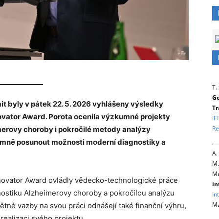
T.
Ge
t byly v pátek 22. 5. 2026 vyhlášeny výsledky
Tr
vator Award. Porota ocenila výzkumné projekty
IE
Re
erovy choroby i pokročilé metody analýzy
ně posunout možnosti moderní diagnostiky a
A.
M.
Ma
novator Award ovládly vědecko-technologické práce
in
gnostiku Alzheimerovy choroby a pokročilou analýzu
In
Ma
tné vazby na svou práci odnášejí také finanční výhru,
realizaci svého projektu.