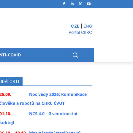
CZE
|
ENG
Portal CIIRC
NTI-COVID
UDÁLOSTI
25.09.
Noc vědy 2026: Komunikace
člověka a robotů na CIIRC ČVUT
01.10.
NCS 4.0 - Gramotnostní
koktejl
06.10. - 10.10.
Mezinárodní strojírenský