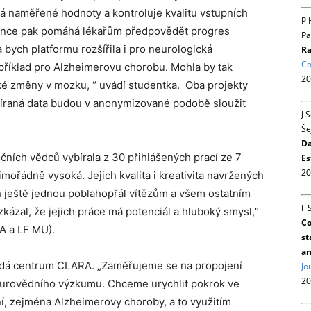
á naměřené hodnoty a kontroluje kvalitu vstupních
P 
gence pak pomáhá lékařům předpovědět progres
Pa
ych platformu rozšířila i pro neurologická
Ra
Co
příklad pro Alzheimerovu chorobu. Mohla by tak
20
ké změny v mozku, “ uvádí studentka. Oba projekty
bíraná data budou v anonymizované podobě sloužit
J 
Še
Da
čních vědců vybírala z 30 přihlášených prací ze 7
Es
20
mořádně vysoká. Jejich kvalita i kreativita navržených
h ještě jednou poblahopřál vítězům a všem ostatním
F 
kázal, že jejich práce má potenciál a hluboký smysl,“
Co
A a LF MU).
st
an
dá centrum CLARA. „Zaměřujeme se na propojení
Jo
20
eurovědního výzkumu. Chceme urychlit pokrok ve
 zejména Alzheimerovy choroby, a to využitím