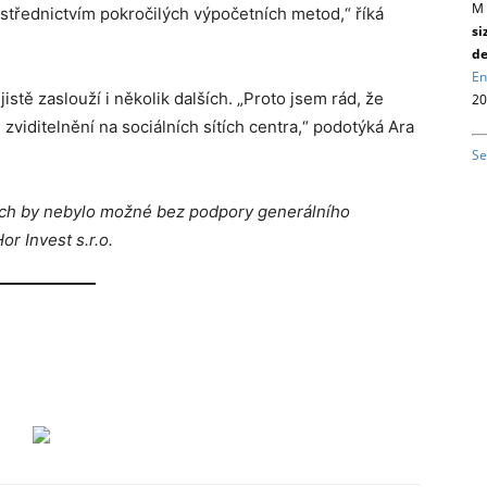
M 
ostřednictvím pokročilých výpočetních metod,
“
říká
si
de
En
istě zaslouží i několik dalších.
„
Proto jsem rád, že
20
viditelnění na sociálních sítích centra,
“
podotýká Ara
Se
ích by nebylo možné bez podpory generálního
r Invest s.r.o.