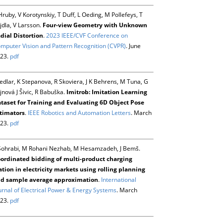
Hruby, V Korotynskiy, T Duff, L Oeding, M Pollefeys, T
jdla, V Larsson.
Four-view Geometry with Unknown
dial Distortion
.
2023 IEEE/CVF Conference on
mputer Vision and Pattern Recognition (CVPR)
. June
23.
pdf
Sedlar, K Stepanova, R Skoviera, J K Behrens, M Tuna, G
jnová J Šivic, R Babuška.
Imitrob: Imitation Learning
taset for Training and Evaluating 6D Object Pose
timators
.
IEEE Robotics and Automation Letters
. March
23.
pdf
Sohrabi, M Rohani Nezhab, M Hesamzadeh, J Bemš.
ordinated bidding of multi-product charging
ation in electricity markets using rolling planning
d sample average approximation
.
International
urnal of Electrical Power & Energy Systems
. March
23.
pdf