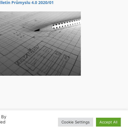
lletin Průmyslu 4.0 2020/01
. By
led
Cookie Settings
Accept All