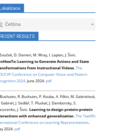
Lokalizace
Čeština
RECENT RESULTS
 Souček, D. Damen, M. Wray, I. Laptev, J. Šivic.
nHowTo: Learning to Generate Actions and State
ansformations from Instructional Videos
.
The
EE/CVF Conference on Computer Vision and Pattern
cognition 2024
. June 2024.
pdf
 Bushuiev, R. Bushuiev, P. Kouba, A. Filkin, M. Gabrielová,
 Gabriel, J. Sedlář, T. Pluskal, J. Damborsky, S.
zurenko, J. Šivic.
Learning to design protein-protein
teractions with enhanced generalization
.
The Twelfth
ternational Conference on Learning Representations
.
y 2024.
pdf