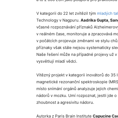
V kategorii do 22 let zvítězil tým
mladých ta
Technology v Nagpuru.
Aadrika Gupta, Sa
včasné rozpoznávání příznaků Alzheimerovy
v reálném čase, monitoruje a zpracovává m
v počátcích projevuje změnami ve stylu chůz
příznaky však stále nejsou systematicky sle
Naše řešení může na případné projevy už v 
vysvětlují mladí vědci.
Vítězný projekt v kategorii inovátorů do 35 
magnetické rezonanční spektroskopie (MRS)
místo snímání orgánů analyzuje jejich chemi
nádorů v mozku. Umí rozpoznat, jestli jde o
zhoubnost a agresivitu nádoru.
Autorka z Paris Brain Institute
Capucine Ca