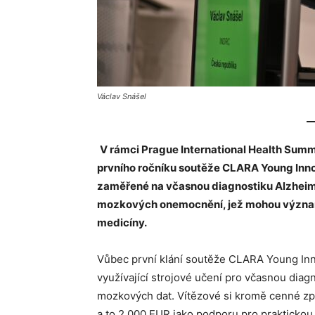
Václav Snášel
V rámci Prague International Health Summi
prvního ročníku soutěže CLARA Young Inno
zaměřené na včasnou diagnostiku Alzheim
mozkových onemocnění, jež mohou význam
medicíny.
Vůbec první klání soutěže CLARA Young In
využívající strojové učení pro včasnou dia
mozkových dat. Vítězové si kromě cenné zpě
a to 2 000 EUR jako podporu pro praktickou 