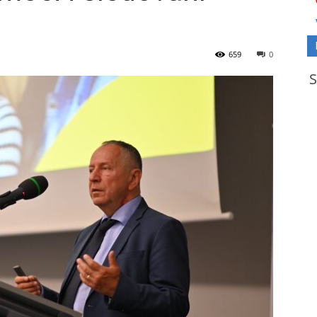
659
0