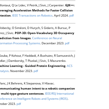
Montaut, Q Le Lidec, V Petrik, J Sivic, J Carpentier.
GJK++:
veraging Acceleration Methods for Faster Collision
tection
.
IEEE Transactions on Robotics
. April 2024.
pdf
Vobecky, O Siméoni, D Hurych, S Gidaris, A Bursuc, P
rez, J Sivic.
POP-3D: Open-Vocabulary 3D Occupancy
ediction from Images
.
Conference on Neural
formation Processing Systems
. December 2023.
pdf
Kouba, P Kohout, F Haddadi, A Bushuiev, R Samusevich, J
dlar, J Damborsky, T Pluskal, J Sivic, S Mazurenko.
chine Learning - Guided Protein Engineering
.
ACS
talysis
. November 2023.
pdf
Vanc, J K Behrens, K Stepanova, V Hlavac.
mmunicating human intent to a robotic companion
 multi-type gesture sentences
.
IEEE/RSJ International
nference on Intelligent Robots and Systems (IROS)
.
tober 2023.
pdf