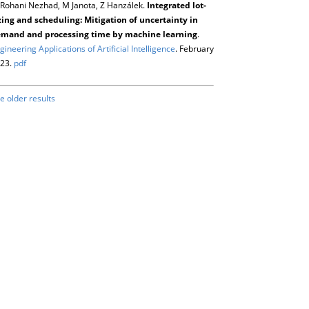
Rohani Nezhad, M Janota, Z Hanzálek.
Integrated lot-
zing and scheduling: Mitigation of uncertainty in
mand and processing time by machine learning
.
gineering Applications of Artificial Intelligence
. February
23.
pdf
e older results