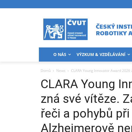
O NÁS
VÝZKUM & VZDĚLÁVÁNÍ
Domů
News
CLARA Young Innovator Award 2026 zná
CLARA Young In
zná své vítěze. Z
řeči a pohybů při 
Alzheimerově ne