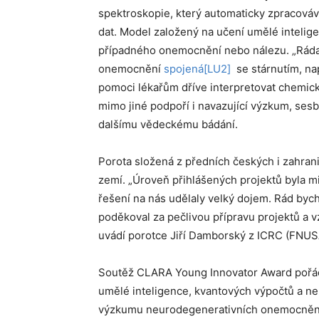
spektroskopie, který automaticky zpracováv
dat. Model založený na učení umělé inteli
případného onemocnění nebo nálezu. „Ráda b
onemocnění
spojená
[LU2]
se stárnutím, na
pomoci lékařům dříve interpretovat chemic
mimo jiné podpoří i navazující výzkum, ses
dalšímu vědeckému bádání.
Porota složená z předních českých i zahrani
zemí. „Úroveň přihlášených projektů byla mi
řešení na nás udělaly velký dojem. Rád byc
poděkoval za pečlivou přípravu projektů a vz
uvádí porotce Jiří Damborský z ICRC (FNUS
Soutěž CLARA Young Innovator Award pořá
umělé inteligence, kvantových výpočtů a n
výzkumu neurodegenerativních onemocnění,