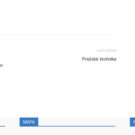
Další článek
Pražská technika
nt
MAPA