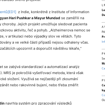
L 
Le
lentů
[ED1]
z Indie, konkrétně z Institute of Information
De
ngyan Hari Pushkar a Mayur Mundad
se zaměřili na
 choroby. Jejich projekt umožňuje sledovat pacienta
A 
ozkovou aktivitu, řeč a pohyb. „Alzheimerova nemoc se
Pé
e, v artikulaci nebo výpadky slov ve větách. Tyto
Pr
In
dovány a ve velké části případů nejsou odhaleny včas.
začátcích upozornit a doporučit návštěvu lékaře,“
P 
Se
Ma
let se zabývá standardizací a automatizací analýz
Ca
. MRS je pokročilá vyšetřovací metoda, která však
cké složení. Využívá se nejčastěji při zkoumání
P 
 zánět nebo rakovinné bujení, nebo třeba změřit
Co
by
Co
Oc
din
navrhla systém pro zpracování výsledků