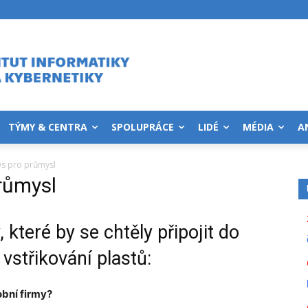
TÝMY & CENTRA
SPOLUPRÁCE
LIDÉ
MÉDIA
A
Qs pro průmysl
růmysl
které by se chtěly připojit do
vstřikování plastů:
bní firmy?