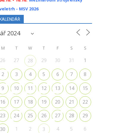
veletrh - MSV 2026
KALENDÁŘ
M
T
W
T
F
S
S
26
27
29
30
31
1
28
2
3
4
5
6
7
8
9
10
11
12
13
14
15
16
17
18
19
20
21
22
23
24
25
26
27
28
29
1
2
4
5
6
30
3