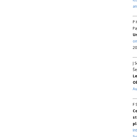
an
P 
Pa
Un
on
20
J 
Še
Le
Ob
Au
F 
Co
st
pl
In
Sy