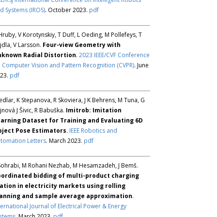
d Systems (IROS)
. October 2023.
pdf
Hruby, V Korotynskiy, T Duff, L Oeding, M Pollefeys, T
jdla, V Larsson.
Four-view Geometry with
known Radial Distortion
.
2023 IEEE/CVF Conference
 Computer Vision and Pattern Recognition (CVPR)
. June
23.
pdf
Sedlar, K Stepanova, R Skoviera, J K Behrens, M Tuna, G
jnová J Šivic, R Babuška.
Imitrob: Imitation
arning Dataset for Training and Evaluating 6D
ject Pose Estimators
.
IEEE Robotics and
tomation Letters
. March 2023.
pdf
Sohrabi, M Rohani Nezhab, M Hesamzadeh, J Bemš.
ordinated bidding of multi-product charging
ation in electricity markets using rolling
anning and sample average approximation
.
ternational Journal of Electrical Power & Energy
stems
. March 2023.
pdf