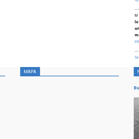
M 
lo
un
ma
In
Se
MAPA
Bu