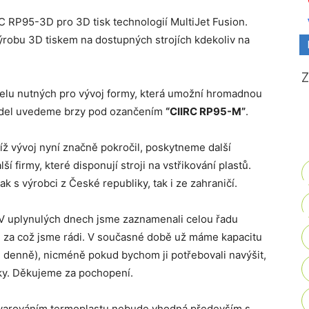
C RP95-3D pro 3D tisk technologií MultiJet Fusion.
ýrobu 3D tiskem na dostupných strojích kdekoliv na
delu nutných pro vývoj formy, která umožní hromadnou
model uvedeme brzy pod ozančením
“CIIRC RP95-M”
.
íž vývoj nyní značně pokročil, poskytneme další
í firmy, které disponují stroji na vstřikování plastů.
s výrobci z České republiky, tak i ze zahraničí.
V uplynulých dnech jsme zaznamenali celou řadu
, za což jsme rádi. V současné době už máme kapacitu
sů denně), nicméně pokud bychom ji potřebovali navýšit,
ky. Děkujeme za pochopení.
varováním termoplastu nebude vhodná především s