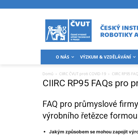
O NÁS
VÝZKUM & VZDĚLÁVÁNÍ
Domů
CIIRC ČVUT proti COVID-19
CIIRC RP95 FA
CIIRC RP95 FAQs pro p
FAQ pro průmyslové firmy, 
výrobního řetězce formou 
Jakým způsobem se mohou zapojit výro