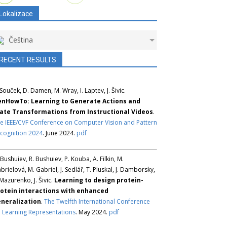
Lokalizace
Čeština
RECENT RESULTS
 Souček, D. Damen, M. Wray, I. Laptev, J. Šivic.
nHowTo: Learning to Generate Actions and
ate Transformations from Instructional Videos
.
e IEEE/CVF Conference on Computer Vision and Pattern
cognition 2024
. June 2024.
pdf
 Bushuiev, R. Bushuiev, P. Kouba, A. Filkin, M.
brielová, M. Gabriel, J. Sedlář, T. Pluskal, J. Damborsky,
 Mazurenko, J. Šivic.
Learning to design protein-
otein interactions with enhanced
neralization
.
The Twelfth International Conference
 Learning Representations
. May 2024.
pdf