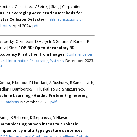
Montaut, Q Le Lidec, V Petrik, J Sivic, J Carpentier.
K++: Leveraging Acceleration Methods for
ster Collision Detection
.
IEEE Transactions on
botics
. April 2024.
pdf
Vobecky, O Siméoni, D Hurych, S Gidaris, A Bursuc, P
rez, J Sivic.
POP-3D: Open-Vocabulary 3D
ccupancy Prediction from Images
.
Conference on
ural Information Processing Systems
. December 2023.
f
Kouba, P Kohout, F Haddadi, A Bushuiev, R Samusevich,
Sedlar, J Damborsky, T Pluskal, J Sivic, S Mazurenko.
chine Learning - Guided Protein Engineering
.
S Catalysis
. November 2023.
pdf
Vanc, J K Behrens, K Stepanova, V Hlavac.
mmunicating human intent to a robotic
mpanion by multi-type gesture sentences
.
EE/RSJ International Conference on Intelligent Robots