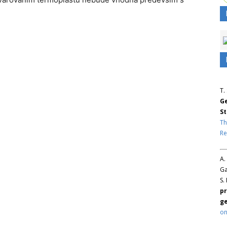
T.
Ge
St
Th
Re
A.
Ga
S.
pr
ge
on