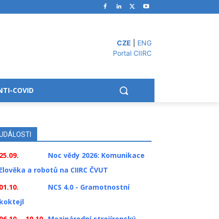
CZE
|
ENG
Portal CIIRC
NTI-COVID
UDÁLOSTI
25.09.
Noc vědy 2026: Komunikace
člověka a robotů na CIIRC ČVUT
01.10.
NCS 4.0 - Gramotnostní
koktejl
06.10. - 10.10.
Mezinárodní strojírenský