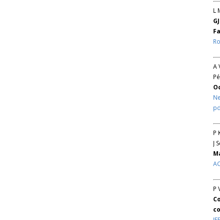
L 
GJ
Fa
Ro
A 
Pé
O
Ne
pd
P 
J 
Ma
AC
P 
Co
co
IE