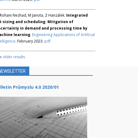
Rohani Nezhad, M Janota, Z Hanzálek.
Integrated
t-sizing and scheduling: Mitigation of
certainty in demand and processing time by
chine learning
.
Engineering Applications of Artificial
telligence
. February 2023.
pdf
e older results
NEWSLETTER
lletin Průmyslu 4.0 2020/01