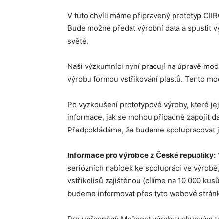
V tuto chvíli máme připravený prototyp CIIR
Bude možné předat výrobní data a spustit v
světě.
Naši výzkumníci nyní pracují na úpravě mo
výrobu formou vstřikování plastů. Tento 
Po vyzkoušení prototypové výroby, které jej
informace, jak se mohou případně zapojit dalš
Předpokládáme, že budeme spolupracovat jak 
Informace pro výrobce z České republiky:
seriózních nabídek ke spolupráci ve výrobě
vstřikolisů zajištěnou (cílíme na 10 000 ku
budeme informovat přes tyto webové strán
Pro upřesnění: Možnost výroby vakuovým t