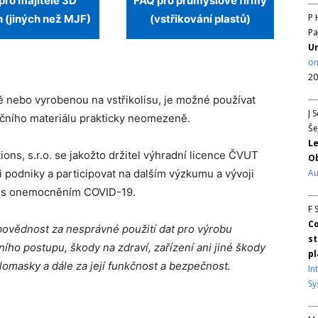
pro majitele 3D
FAQ pro průmyslové firmy
P 
n (jiných než MJF)
(vstřikování plastů)
Pa
Un
on
20
ě nebo vyrobenou na vstřikolisu, je možné používat
J 
ačního materiálu prakticky neomezeně.
Še
Le
ns, s.r.o. se jakožto držitel výhradní licence ČVUT
Ob
 podniky a participovat na dalším výzkumu a vývoji
Au
e s onemocněním COVID-19.
F 
Co
ovědnost za nesprávné použití dat pro výrobu
st
o postupu, škody na zdraví, zařízení ani jiné škody
pl
lomasky a dále za její funkčnost a bezpečnost.
In
Sy