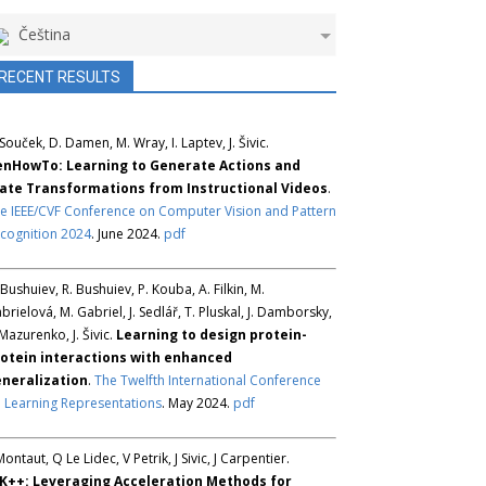
Čeština
RECENT RESULTS
 Souček, D. Damen, M. Wray, I. Laptev, J. Šivic.
nHowTo: Learning to Generate Actions and
ate Transformations from Instructional Videos
.
e IEEE/CVF Conference on Computer Vision and Pattern
cognition 2024
. June 2024.
pdf
 Bushuiev, R. Bushuiev, P. Kouba, A. Filkin, M.
brielová, M. Gabriel, J. Sedlář, T. Pluskal, J. Damborsky,
 Mazurenko, J. Šivic.
Learning to design protein-
otein interactions with enhanced
neralization
.
The Twelfth International Conference
 Learning Representations
. May 2024.
pdf
Montaut, Q Le Lidec, V Petrik, J Sivic, J Carpentier.
K++: Leveraging Acceleration Methods for