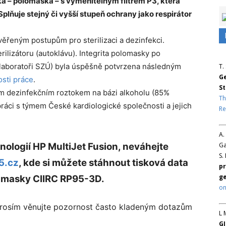
 – polomaska – s vyměnitelným filtrem P3, která
 Splňuje stejný či vyšší stupeň ochrany jako respirátor
ěřeným postupům pro sterilizaci a dezinfekci.
rilizátoru (autoklávu). Integrita polomasky po
í laboratoři SZÚ) byla úspěšně potvrzena následným
T.
Ge
sti práce
.
St
m dezinfekčním roztokem na bázi alkoholu (85%
Th
ráci s týmem České kardiologické společnosti a jejich
Re
A.
nologií HP MultiJet Fusion, neváhejte
Ga
S.
5.cz
, kde si můžete stáhnout tisková data
pr
ge
ní masky CIIRC RP95-3D.
on
prosím věnujte pozornost často kladeným dotazům
L 
GJ