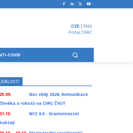
CZE
|
ENG
Portal CIIRC
NTI-COVID
UDÁLOSTI
25.09.
Noc vědy 2026: Komunikace
člověka a robotů na CIIRC ČVUT
01.10.
NCS 4.0 - Gramotnostní
koktejl
06.10. - 10.10.
Mezinárodní strojírenský