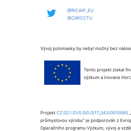
@RICAIP_EU
@CIIRCCTU
Vývoj polomasky by nebyl možný bez násled
Tento projekt získal f
výzkum a inovace Hori
Projekt
CZ.02.1.01/0.0/0.0/17_043/0010085
„
průmyslovou výrobu” je podporován z Evrops
Operačního programu Výzkum, vývoj a vzdě