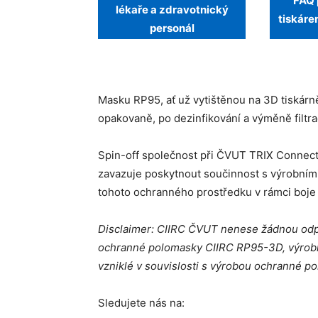
FAQ 
lékaře a zdravotnický
tiskáre
personál
Masku RP95, ať už vytištěnou na 3D tiskárn
opakovaně, po dezinfikování a výměně filtr
Spin-off společnost při ČVUT TRIX Connectio
zavazuje poskytnout součinnost s výrobními
tohoto ochranného prostředku v rámci boj
Disclaimer: CIIRC ČVUT nenese žádnou odp
ochranné polomasky CIIRC RP95-3D, výrobníh
vzniklé v souvislosti s výrobou ochranné po
Sledujete nás na: