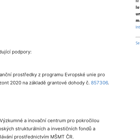
M 
lo
un
ma
In
Se
ující podpory:
inanční prostředky z programu Evropské unie pro
zont 2020 na základě grantové dohody č.
857306
.
Výzkumné a inovační centrum pro pokročilou
kých strukturálních a investičních fondů a
lávání prostřednictvím MŠMT ČR.