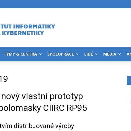
TÝMY & CENTRA
SPOLUPRÁCE
LIDÉ
MÉDIA
A
19
 nový vlastní prototyp
é polomasky CIIRC RP95
vím distribuované výroby