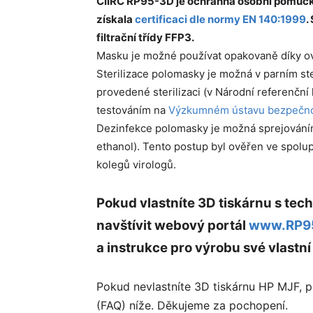
CIIRC RP95-3D je ochranná osobní pomůcka
získala
certificaci dle normy EN 140:1999
.
filtrační třídy FFP3.
Masku je možné používat opakovaně díky ov
Sterilizace polomasky je možná v parním ste
provedené sterilizaci (v Národní referenčn
testováním na
Výzkumném ústavu bezpečno
Dezinfekce polomasky je možná sprejování
ethanol). Tento postup byl ověřen ve spolup
kolegů virologů.
Pokud vlastníte 3D tiskárnu s tech
navštívit webový portál
www.RP9
a instrukce pro výrobu své vlast
Pokud nevlastníte 3D tiskárnu HP MJF, 
(FAQ) níže. Děkujeme za pochopení.