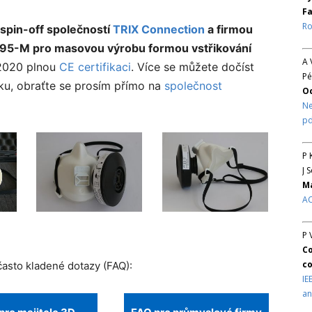
Fa
Ro
 spin-off společností
TRIX Connection
a firmou
5-M pro masovou výrobu formou vstřikování
A 
 2020 plnou
CE certifikaci
. Více se můžete dočíst
Pé
ku, obraťte se prosím přímo na
společnost
O
Ne
pd
P 
J 
Ma
AC
P 
Co
co
často kladené dotazy (FAQ):
IE
an