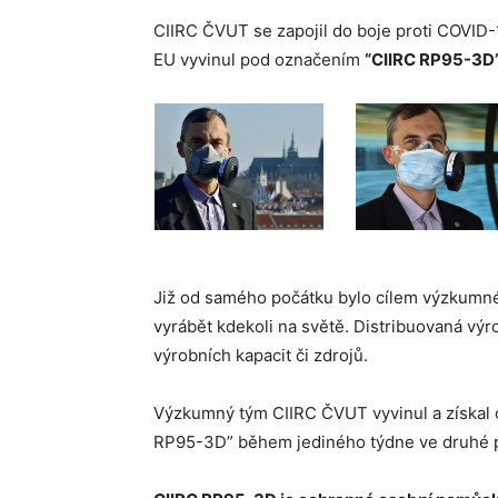
CIIRC ČVUT se zapojil do boje proti COVID
EU vyvinul pod označením
“CIIRC RP95-3D
Již od samého počátku bylo cílem výzkumnéh
vyrábět kdekoli na světě. Distribuovaná vý
výrobních kapacit či zdrojů.
Výzkumný tým CIIRC ČVUT vyvinul a získal ce
RP95-3D” během jediného týdne ve druhé p