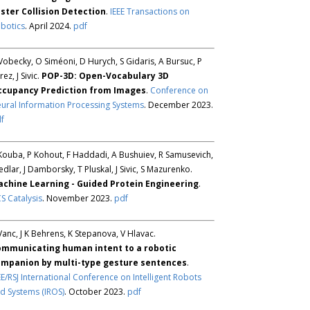
ster Collision Detection
.
IEEE Transactions on
botics
. April 2024.
pdf
Vobecky, O Siméoni, D Hurych, S Gidaris, A Bursuc, P
rez, J Sivic.
POP-3D: Open-Vocabulary 3D
ccupancy Prediction from Images
.
Conference on
ural Information Processing Systems
. December 2023.
f
Kouba, P Kohout, F Haddadi, A Bushuiev, R Samusevich,
Sedlar, J Damborsky, T Pluskal, J Sivic, S Mazurenko.
chine Learning - Guided Protein Engineering
.
S Catalysis
. November 2023.
pdf
Vanc, J K Behrens, K Stepanova, V Hlavac.
mmunicating human intent to a robotic
mpanion by multi-type gesture sentences
.
EE/RSJ International Conference on Intelligent Robots
d Systems (IROS)
. October 2023.
pdf