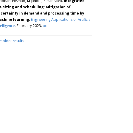
Rohani Nezhad, M Janota, Z Hanzálek.
Integrated
t-sizing and scheduling: Mitigation of
certainty in demand and processing time by
chine learning
.
Engineering Applications of Artificial
telligence
. February 2023.
pdf
e older results