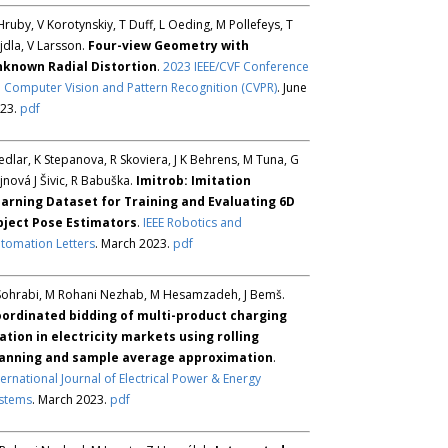
Hruby, V Korotynskiy, T Duff, L Oeding, M Pollefeys, T
jdla, V Larsson.
Four-view Geometry with
known Radial Distortion
.
2023 IEEE/CVF Conference
 Computer Vision and Pattern Recognition (CVPR)
. June
23.
pdf
Sedlar, K Stepanova, R Skoviera, J K Behrens, M Tuna, G
jnová J Šivic, R Babuška.
Imitrob: Imitation
arning Dataset for Training and Evaluating 6D
ject Pose Estimators
.
IEEE Robotics and
tomation Letters
. March 2023.
pdf
Sohrabi, M Rohani Nezhab, M Hesamzadeh, J Bemš.
ordinated bidding of multi-product charging
ation in electricity markets using rolling
anning and sample average approximation
.
ternational Journal of Electrical Power & Energy
stems
. March 2023.
pdf