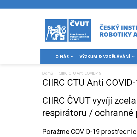
O NÁS
VÝZKUM & VZDĚLÁVÁNÍ
Domů
CIIRC CTU Anti COVID-19
CIIRC CTU Anti COVID-
CIIRC ČVUT vyvíjí zcela
respirátoru / ochrann
Poražme COVID-19 prostřednict