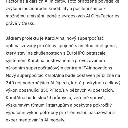
Factories a dalších AI iniciativ. Toto přirozeně povede ke
zvýšení mezinárodní kredibility a posílení šance k
možnému umístění jedné z evropských AI GigaFactories
právě v Česku.
Jádrem projektu je KarolAIna, nový superpočítač
optimalizovaný pro úlohy spojené s umělou inteligencí,
který staví na zkušenostech s EuroHPC petascale
systémem Karolina hostovaném a provozovaném
národním superpočítačovým centrem IT4Innovations.
Nový superpočítač KarolAIna bude postaven přibližně na
340 nejmodernějších AI čipech, které poskytnou celkový
výkon dosahující 850 PFlop/s v běžných AI operacích.
KarolAIna bude sloužit průmyslu, veřejné správě,
výzkumným týmům i startupům a poskytne pokročilý
výpočetní výkon potřebný pro trénování, nasazování a
experimentování s AI modely.