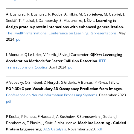
A. Bushuiev, R. Bushuiev, P. Kouba, A. Filkin, M. Gabrielová, M. Gabriel, J.
Sedlář, T. Pluskal, J. Damborsky, S. Mazurenko, J. Šivic.
Learning to
design protein-protein interactions with enhanced generalization
.
The Twelfth International Conference on Learning Representations
. May
2024.
pdf
L Montaut, Q Le Lidec, V Petrik, J Sivic, J Carpentier.
GJK++: Leveraging
Acceleration Methods for Faster Collision Detection
.
IEEE
Transactions on Robotics
. April 2024.
pdf
A Vobecky, O Siméoni, D Hurych, S Gidaris, A Bursuc, P Pérez, J Sivic.
POP-3D: Open-Vocabulary 3D Occupancy Prediction from Images
.
Conference on Neural Information Processing Systems
. December 2023.
pdf
P Kouba, P Kohout, F Haddadi, A Bushuiev, R Samusevich, J Sedlar, J
Damborsky, T Pluskal, J Sivic, S Mazurenko.
Machine Learning - Guided
Protein Engineering
.
ACS Catalysis
. November 2023.
pdf