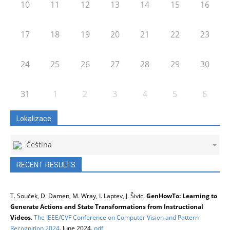
10
11
12
13
14
15
16
17
18
19
20
21
22
23
24
25
26
27
28
29
30
31
1
2
3
4
5
6
Lokalizace
Čeština
RECENT RESULTS
T. Souček, D. Damen, M. Wray, I. Laptev, J. Šivic.
GenHowTo: Learning to
Generate Actions and State Transformations from Instructional
Videos
.
The IEEE/CVF Conference on Computer Vision and Pattern
Recognition 2024
. June 2024.
pdf