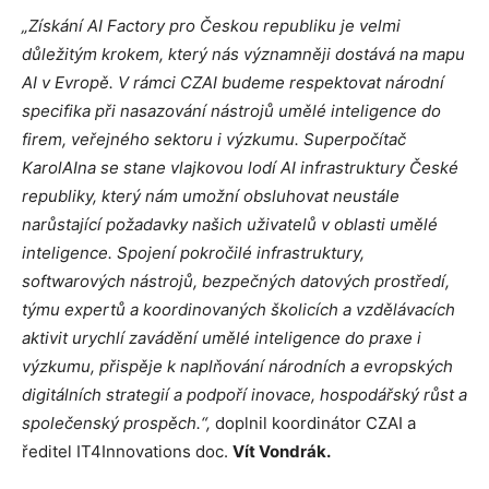
„Získání AI Factory pro Českou republiku je velmi
důležitým krokem, který nás významněji dostává na mapu
AI v Evropě. V rámci CZAI budeme respektovat národní
specifika při nasazování nástrojů umělé inteligence do
firem, veřejného sektoru i výzkumu. Superpočítač
KarolAIna se stane vlajkovou lodí AI infrastruktury České
republiky, který nám umožní obsluhovat neustále
narůstající požadavky našich uživatelů v oblasti umělé
inteligence. Spojení pokročilé infrastruktury,
softwarových nástrojů, bezpečných datových prostředí,
týmu expertů a koordinovaných školicích a vzdělávacích
aktivit urychlí zavádění umělé inteligence do praxe i
výzkumu, přispěje k naplňování národních a evropských
digitálních strategií a podpoří inovace, hospodářský růst a
společenský prospěch.“,
doplnil koordinátor CZAI a
ředitel IT4Innovations doc.
Vít Vondrák.