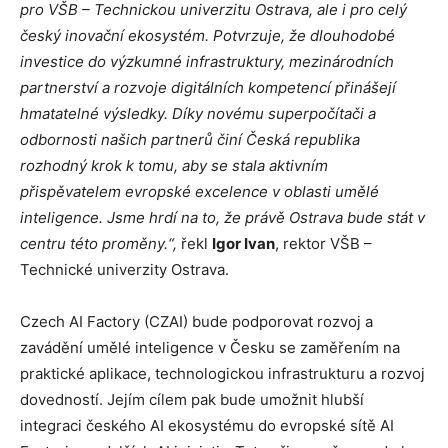
pro VŠB – Technickou univerzitu Ostrava, ale i pro celý
český inovační ekosystém. Potvrzuje, že dlouhodobé
investice do výzkumné infrastruktury, mezinárodních
partnerství a rozvoje digitálních kompetencí přinášejí
hmatatelné výsledky. Díky novému superpočítači a
odbornosti našich partnerů činí Česká republika
rozhodný krok k tomu, aby se stala aktivním
přispěvatelem evropské excelence v oblasti umělé
inteligence. Jsme hrdí na to, že právě Ostrava bude stát v
centru této proměny.“,
řekl
Igor Ivan
, rektor VŠB –
Technické univerzity Ostrava.
Czech AI Factory (CZAI) bude podporovat rozvoj a
zavádění umělé inteligence v Česku se zaměřením na
praktické aplikace, technologickou infrastrukturu a rozvoj
dovedností. Jejím cílem pak bude umožnit hlubší
integraci českého AI ekosystému do evropské sítě AI