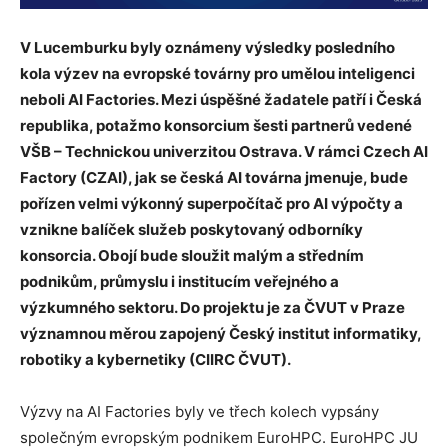
V Lucemburku byly oznámeny výsledky posledního
kola výzev na evropské továrny pro umělou inteligenci
neboli AI Factories. Mezi úspěšné žadatele patří i Česká
republika, potažmo konsorcium šesti partnerů vedené
VŠB – Technickou univerzitou Ostrava. V rámci Czech AI
Factory (CZAI), jak se česká AI továrna jmenuje, bude
pořízen velmi výkonný superpočítač pro AI výpočty a
vznikne balíček služeb poskytovaný odborníky
konsorcia. Obojí bude sloužit malým a středním
podnikům, průmyslu i institucím veřejného a
výzkumného sektoru. Do projektu je za ČVUT v
Praze
významnou měrou zapojený Český institut informatiky,
robotiky a kybernetiky (CIIRC ČVUT).
Výzvy na AI Factories byly ve třech kolech vypsány
společným evropským podnikem EuroHPC. EuroHPC JU