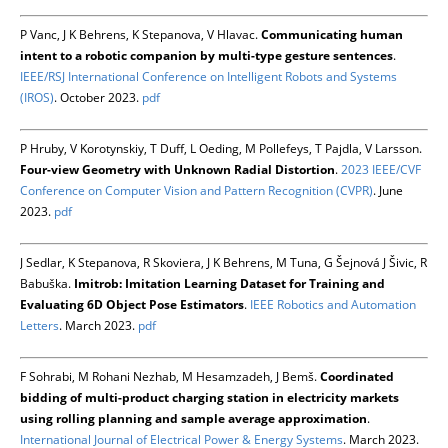
P Vanc, J K Behrens, K Stepanova, V Hlavac.
Communicating human
intent to a robotic companion by multi-type gesture sentences
.
IEEE/RSJ International Conference on Intelligent Robots and Systems
(IROS)
. October 2023.
pdf
P Hruby, V Korotynskiy, T Duff, L Oeding, M Pollefeys, T Pajdla, V Larsson.
Four-view Geometry with Unknown Radial Distortion
.
2023 IEEE/CVF
Conference on Computer Vision and Pattern Recognition (CVPR)
. June
2023.
pdf
J Sedlar, K Stepanova, R Skoviera, J K Behrens, M Tuna, G Šejnová J Šivic, R
Babuška.
Imitrob: Imitation Learning Dataset for Training and
Evaluating 6D Object Pose Estimators
.
IEEE Robotics and Automation
Letters
. March 2023.
pdf
F Sohrabi, M Rohani Nezhab, M Hesamzadeh, J Bemš.
Coordinated
bidding of multi-product charging station in electricity markets
using rolling planning and sample average approximation
.
International Journal of Electrical Power & Energy Systems
. March 2023.