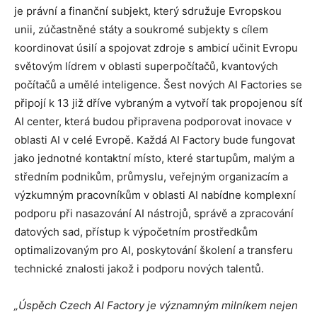
je právní a finanční subjekt, který sdružuje Evropskou
unii, zúčastněné státy a soukromé subjekty s cílem
koordinovat úsilí a spojovat zdroje s ambicí učinit Evropu
světovým lídrem v oblasti superpočítačů, kvantových
počítačů a umělé inteligence. Šest nových AI Factories se
připojí k 13 již dříve vybraným a vytvoří tak propojenou síť
AI center, která budou připravena podporovat inovace v
oblasti AI v celé Evropě. Každá AI Factory bude fungovat
jako jednotné kontaktní místo, které startupům, malým a
středním podnikům, průmyslu, veřejným organizacím a
výzkumným pracovníkům v oblasti AI nabídne komplexní
podporu při nasazování AI nástrojů, správě a zpracování
datových sad, přístup k výpočetním prostředkům
optimalizovaným pro AI, poskytování školení a transferu
technické znalosti jakož i podporu nových talentů.
„Úspěch Czech AI Factory je významným milníkem nejen