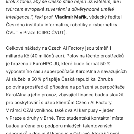
krok k tomu, aby se Česko stalo nejen uživatelem, ale i
tvůrcem evropské suverénní a důvěryhodné umělé
inteligence.“, řekl
prof.
Vladimír Mařík
, vědecký ředitel
Českého institutu informatiky, robotiky a kybernetiky
ČVUT v Praze (CIIRC ČVUT).
Celkové náklady na Czech AI Factory jsou téměř 1
miliarda Kč (40 miliónů eur). Polovina těchto prostředků
je hrazena z EuroHPC JU, které bude čerpat 50 %
výpočetního času superpočítače KarolAIna a navazujících
AI služeb, a 50 % přispěje Česká republika. Zhruba
polovina prostředků připadne na pořízení superpočítače
KarolAIna a jeho provoz, zbývající finance budou sloužit
pro poskytování služeb klientům Czech AI Factory.
V rámci CZAI vzniknou také dva AI kampusy – jeden
v Praze a druhý v Brně. Tato studentská kontaktní místa
budou určena pro podporu mladých talentovaných
odborníků a doplní AI kampus v Ostravě, který již nyní