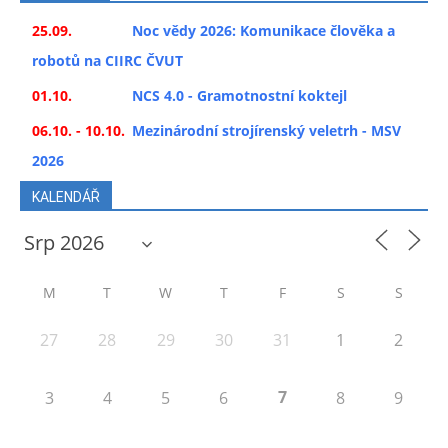
25.09.
Noc vědy 2026: Komunikace člověka a
robotů na CIIRC ČVUT
01.10.
NCS 4.0 - Gramotnostní koktejl
06.10. - 10.10.
Mezinárodní strojírenský veletrh - MSV
2026
KALENDÁŘ
M
T
W
T
F
S
S
27
28
29
30
31
1
2
7
3
4
5
6
8
9