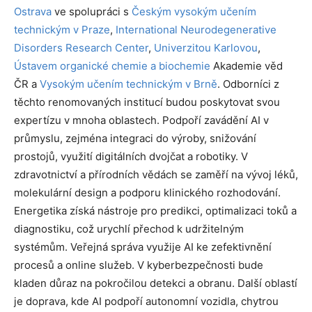
Ostrava
ve spolupráci s
Českým vysokým učením
technickým v Praze
,
International Neurodegenerative
Disorders Research Center
,
Univerzitou Karlovou
,
Ústavem organické chemie a biochemie
Akademie věd
ČR a
Vysokým učením technickým v Brně
. Odborníci z
těchto renomovaných institucí budou poskytovat svou
expertízu v mnoha oblastech. Podpoří zavádění AI v
průmyslu, zejména integraci do výroby, snižování
prostojů, využití digitálních dvojčat a robotiky. V
zdravotnictví a přírodních vědách se zaměří na vývoj léků,
molekulární design a podporu klinického rozhodování.
Energetika získá nástroje pro predikci, optimalizaci toků a
diagnostiku, což urychlí přechod k udržitelným
systémům. Veřejná správa využije AI ke zefektivnění
procesů a online služeb. V kyberbezpečnosti bude
kladen důraz na pokročilou detekci a obranu. Další oblastí
je doprava, kde AI podpoří autonomní vozidla, chytrou