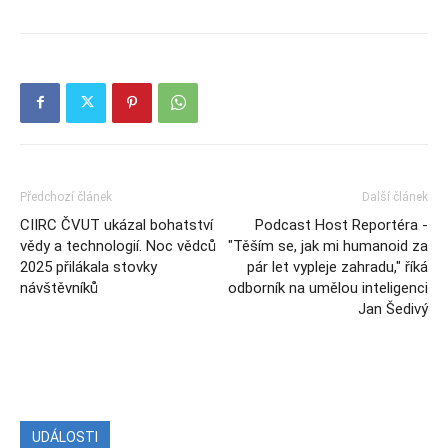
Předchozí článek
Další článek
CIIRC ČVUT ukázal bohatství
Podcast Host Reportéra -
vědy a technologií. Noc vědců
"Těším se, jak mi humanoid za
2025 přilákala stovky
pár let vypleje zahradu," říká
návštěvníků
odborník na umělou inteligenci
Jan Šedivý
UDÁLOSTI