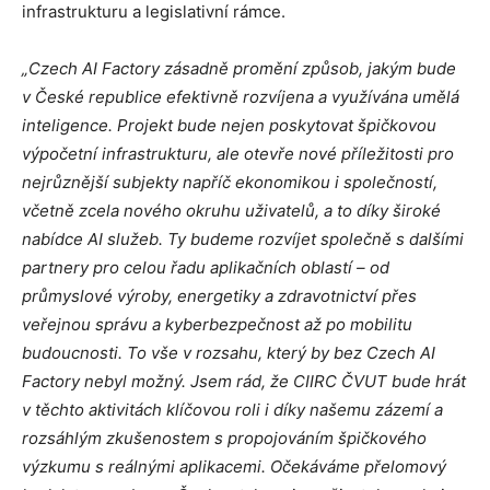
infrastrukturu a legislativní rámce.
„Czech AI Factory zásadně promění způsob, jakým bude
v České republice efektivně rozvíjena a využívána umělá
inteligence. Projekt bude nejen poskytovat špičkovou
výpočetní infrastrukturu, ale otevře nové příležitosti pro
nejrůznější subjekty napříč ekonomikou i společností,
včetně zcela nového okruhu uživatelů, a to díky široké
nabídce AI služeb. Ty budeme rozvíjet společně s dalšími
partnery pro celou řadu aplikačních oblastí – od
průmyslové výroby, energetiky a zdravotnictví přes
veřejnou správu a kyberbezpečnost až po mobilitu
budoucnosti. To vše v rozsahu, který by bez Czech AI
Factory nebyl možný. Jsem rád, že CIIRC ČVUT bude hrát
v těchto aktivitách klíčovou roli i díky našemu zázemí a
rozsáhlým zkušenostem s propojováním špičkového
výzkumu s reálnými aplikacemi. Očekáváme přelomový