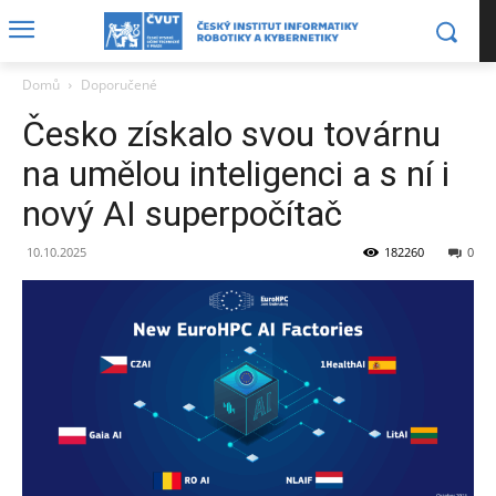
Domů
Doporučené
Česko získalo svou továrnu
na umělou inteligenci a s ní i
nový AI superpočítač
10.10.2025
182260
0