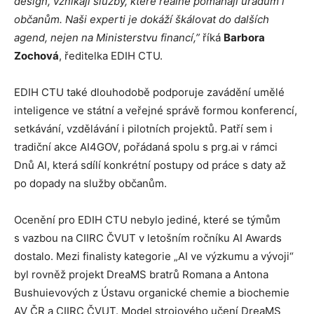
design, vznikají služby, které reálně pomáhají úřadům i
občanům. Naši experti je dokáží škálovat do dalších
agend, nejen na Ministerstvu financí,”
říká
Barbora
Zochová
, ředitelka EDIH CTU.
EDIH CTU také dlouhodobě podporuje zavádění umělé
inteligence ve státní a veřejné správě formou konferencí,
setkávání, vzdělávání i pilotních projektů. Patří sem i
tradiční akce AI4GOV, pořádaná spolu s prg.ai v rámci
Dnů AI, která sdílí konkrétní postupy od práce s daty až
po dopady na služby občanům.
Ocenění pro EDIH CTU nebylo jediné, které se týmům
s vazbou na CIIRC ČVUT v letošním ročníku AI Awards
dostalo. Mezi finalisty kategorie „AI ve výzkumu a vývoji“
byl rovněž projekt DreaMS bratrů Romana a Antona
Bushuievových z Ústavu organické chemie a biochemie
AV ČR a CIIRC ČVUT. Model strojového učení DreaMS