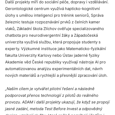
Další projekty míří do sociální péče, dopravy i vzdělávání.
Gerontologické centrum využívá hapticko-kognitivní
úlohy s umělou inteligencí pro trénink seniorů, Správa
železnic testuje rozpoznávání prvků z čelních kamer
vlaků, Základní škola Zlíchov ověřuje specializovaného
chatbota pro neurodivergentní žáky a Západočeská
univerzita využívá službu, která propojuje studenty s
experty. Výzkumné instituce jako Matematicko-fyzikální
fakulta Univerzity Karlovy nebo Ústav jaderné fyziky
Akademie věd České republiky využívají nástroje AI pro
automatizovanou analýzu experimentálních dat, návrh
nových materiálů a rychlejší a přesnější zpracování úloh.
„Naším cílem je vytvářet pilotní řešení a následně
podporovat přenos technologií z pilotů do reálného
provozu. ADAM i další projekty ukazují, že když se propojí
jasné zadání, metoda Test Before Invest a odpovědný