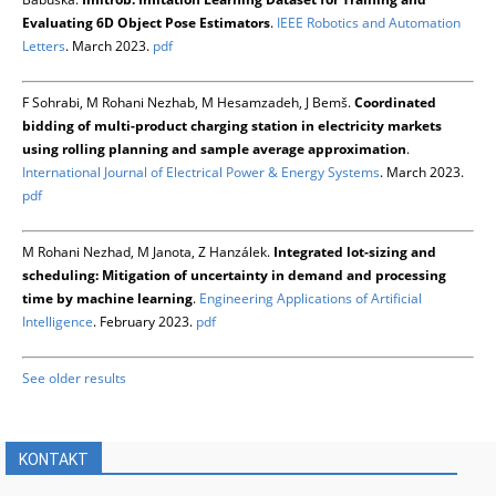
Evaluating 6D Object Pose Estimators
.
IEEE Robotics and Automation
Letters
. March 2023.
pdf
F Sohrabi, M Rohani Nezhab, M Hesamzadeh, J Bemš.
Coordinated
bidding of multi-product charging station in electricity markets
using rolling planning and sample average approximation
.
International Journal of Electrical Power & Energy Systems
. March 2023.
pdf
M Rohani Nezhad, M Janota, Z Hanzálek.
Integrated lot-sizing and
scheduling: Mitigation of uncertainty in demand and processing
time by machine learning
.
Engineering Applications of Artificial
Intelligence
. February 2023.
pdf
See older results
KONTAKT