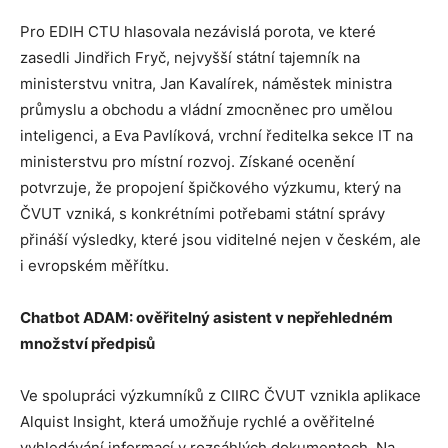
Pro EDIH CTU hlasovala nezávislá porota, ve které
zasedli Jindřich Fryč, nejvyšší státní tajemník na
ministerstvu vnitra, Jan Kavalírek, náměstek ministra
průmyslu a obchodu a vládní zmocněnec pro umělou
inteligenci, a Eva Pavlíková, vrchní ředitelka sekce IT na
ministerstvu pro místní rozvoj. Získané ocenění
potvrzuje, že propojení špičkového výzkumu, který na
ČVUT vzniká, s konkrétními potřebami státní správy
přináší výsledky, které jsou viditelné nejen v českém, ale
i evropském měřítku.
Chatbot ADAM: ověřitelný asistent v nepřehledném
množství předpisů
Ve spolupráci výzkumníků z CIIRC ČVUT vznikla aplikace
Alquist Insight, která umožňuje rychlé a ověřitelné
vyhledávání informací v rozsáhlých dokumentech. Na