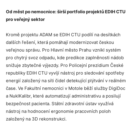
Od měst po nemocnice: širší portfolio projektů EDIH CTU
pro veřejný sektor
Kromě projektu ADAM se EDIH CTU podílí na desítkách
dalších řešení, která pomáhají modernizovat českou
veřejnou správu. Pro Hlavní město Prahu vznikl systém
pro chytrý svoz odpadu, kde predikce zaplněnosti nádob
snižuje zbytečné výjezdy. Pro Policejní prezidium České
republiky EDIH CTU vyvíjí nástroj pro sledování spotřeby
energií založený na síti čidel detekující plýtvání v reálném
čase. Ve Fakultní nemocnici v Motole běží služby DigiDoc
a NuklKalibr, které automatizují administrativu a posilují
bezpečnost pacienta. Státní zdravotní ústav využívá
nástroj na hodnocení ergonomie pracovních poloh
založený na 3D rekonstrukci.