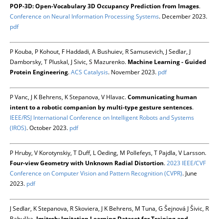
POP-3D: Open-Vocabulary 3D Occupancy Prediction from Images
.
Conference on Neural Information Processing Systems
. December 2023.
pdf
P Kouba, P Kohout, F Haddadi, A Bushuiev, R Samusevich, J Sedlar, J
Damborsky, T Pluskal, J Sivic, S Mazurenko.
Machine Learning - Guided
Protein Engineering
.
ACS Catalysis
. November 2023.
pdf
P Vanc, J K Behrens, K Stepanova, V Hlavac.
Communicating human
intent to a robotic companion by multi-type gesture sentences
.
IEEE/RSJ International Conference on Intelligent Robots and Systems
(IROS)
. October 2023.
pdf
P Hruby, V Korotynskiy, T Duff, L Oeding, M Pollefeys, T Pajdla, V Larsson.
Four-view Geometry with Unknown Radial Distortion
.
2023 IEEE/CVF
Conference on Computer Vision and Pattern Recognition (CVPR)
. June
2023.
pdf
J Sedlar, K Stepanova, R Skoviera, J K Behrens, M Tuna, G Šejnová J Šivic, R
Babuška.
Imitrob: Imitation Learning Dataset for Training and