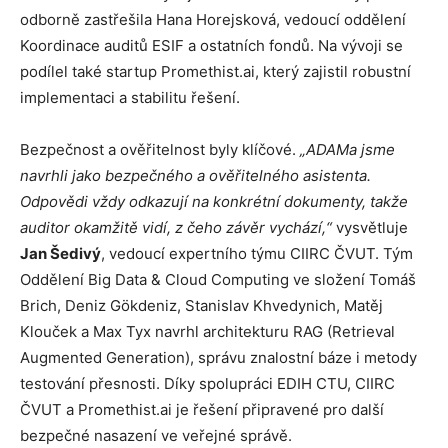
odborně zastřešila Hana Horejsková, vedoucí oddělení
Koordinace auditů ESIF a ostatních fondů. Na vývoji se
podílel také startup Promethist.ai, který zajistil robustní
implementaci a stabilitu řešení.
Bezpečnost a ověřitelnost byly klíčové.
„ADAMa jsme
navrhli jako bezpečného a ověřitelného asistenta.
Odpovědi vždy odkazují na konkrétní dokumenty, takže
auditor okamžitě vidí, z čeho závěr vychází,“
vysvětluje
Jan Šedivý
, vedoucí expertního týmu CIIRC ČVUT. Tým
Oddělení Big Data & Cloud Computing ve složení Tomáš
Brich, Deniz Gökdeniz, Stanislav Khvedynich, Matěj
Klouček a Max Tyx navrhl architekturu RAG (Retrieval
Augmented Generation), správu znalostní báze i metody
testování přesnosti. Díky spolupráci EDIH CTU, CIIRC
ČVUT a Promethist.ai je řešení připravené pro další
bezpečné nasazení ve veřejné správě.