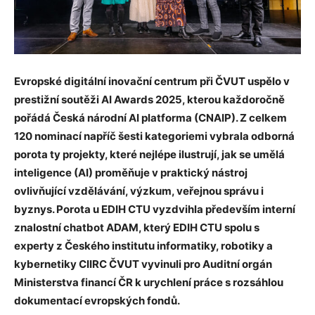
Evropské digitální inovační centrum při ČVUT uspělo v
prestižní soutěži AI Awards 2025, kterou každoročně
pořádá Česká národní AI platforma (CNAIP). Z celkem
120 nominací napříč šesti kategoriemi vybrala odborná
porota ty projekty, které nejlépe ilustrují, jak se umělá
inteligence (AI) proměňuje v praktický nástroj
ovlivňující vzdělávání, výzkum, veřejnou správu i
byznys. Porota u EDIH CTU vyzdvihla především interní
znalostní chatbot ADAM, který EDIH CTU spolu s
experty z Českého institutu informatiky, robotiky a
kybernetiky CIIRC ČVUT vyvinuli pro Auditní orgán
Ministerstva financí ČR k urychlení práce s
rozsáhlou
dokumentací evropských fondů.