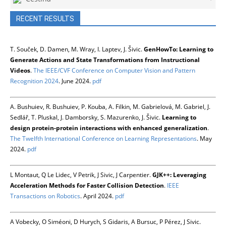
RECENT RESULTS
T. Souček, D. Damen, M. Wray, I. Laptev, J. Šivic.
GenHowTo: Learning to
Generate Actions and State Transformations from Instructional
Videos
.
The IEEE/CVF Conference on Computer Vision and Pattern
Recognition 2024
. June 2024.
pdf
A. Bushuiev, R. Bushuiev, P. Kouba, A. Filkin, M. Gabrielová, M. Gabriel, J.
Sedlář, T. Pluskal, J. Damborsky, S. Mazurenko, J. Šivic.
Learning to
design protein-protein interactions with enhanced generalization
.
The Twelfth International Conference on Learning Representations
. May
2024.
pdf
L Montaut, Q Le Lidec, V Petrik, J Sivic, J Carpentier.
GJK++: Leveraging
Acceleration Methods for Faster Collision Detection
.
IEEE
Transactions on Robotics
. April 2024.
pdf
A Vobecky, O Siméoni, D Hurych, S Gidaris, A Bursuc, P Pérez, J Sivic.