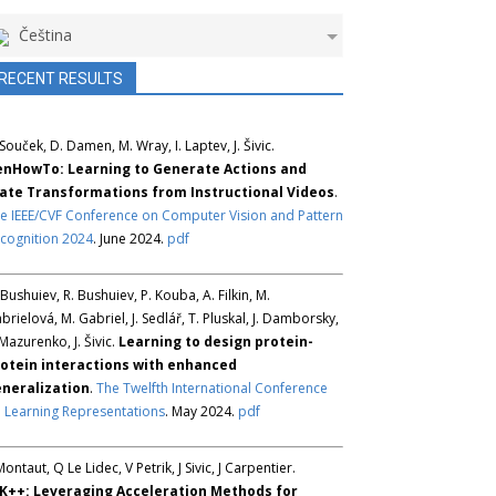
Čeština
RECENT RESULTS
 Souček, D. Damen, M. Wray, I. Laptev, J. Šivic.
nHowTo: Learning to Generate Actions and
ate Transformations from Instructional Videos
.
e IEEE/CVF Conference on Computer Vision and Pattern
cognition 2024
. June 2024.
pdf
 Bushuiev, R. Bushuiev, P. Kouba, A. Filkin, M.
brielová, M. Gabriel, J. Sedlář, T. Pluskal, J. Damborsky,
 Mazurenko, J. Šivic.
Learning to design protein-
otein interactions with enhanced
neralization
.
The Twelfth International Conference
 Learning Representations
. May 2024.
pdf
Montaut, Q Le Lidec, V Petrik, J Sivic, J Carpentier.
K++: Leveraging Acceleration Methods for