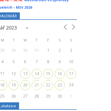
veletrh - MSV 2026
KALENDÁŘ
M
T
W
T
F
S
S
28
29
30
31
1
2
3
4
5
6
7
8
9
10
11
12
13
14
15
16
17
24
18
19
20
21
22
23
25
26
27
28
29
30
1
Lokalizace