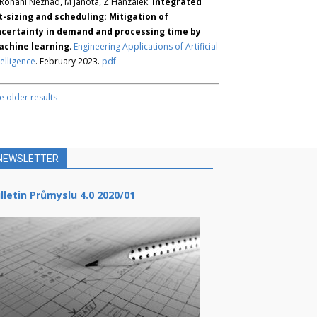
Rohani Nezhad, M Janota, Z Hanzálek.
Integrated
t-sizing and scheduling: Mitigation of
certainty in demand and processing time by
chine learning
.
Engineering Applications of Artificial
telligence
. February 2023.
pdf
e older results
NEWSLETTER
lletin Průmyslu 4.0 2020/01