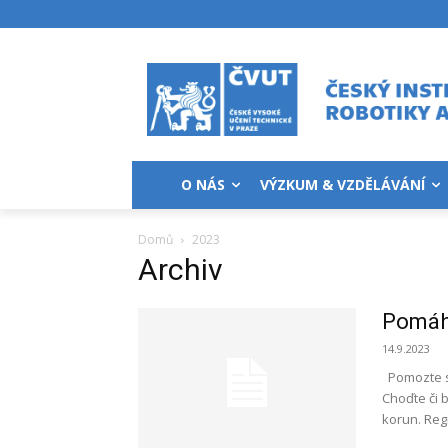
O NÁS
VÝZKUM & VZDĚLÁVÁNÍ
Domů
2023
Archiv
Pomáh
14.9.2023
Pomozte s 
Choďte či 
korun. Regi