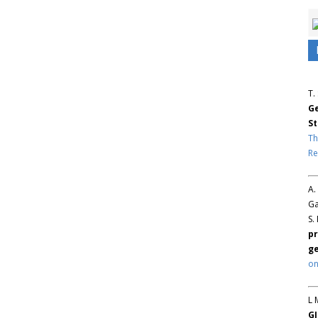
T.
Ge
St
Th
Re
A.
Ga
S.
pr
ge
on
L 
GJ