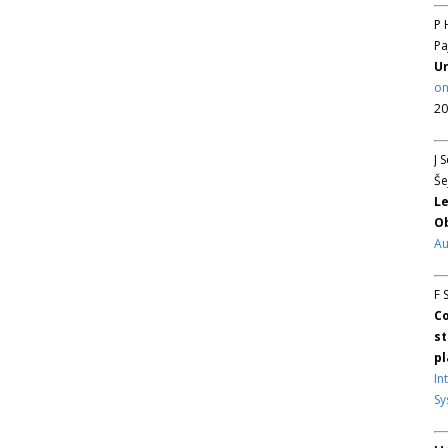
P 
Pa
Un
on
20
J 
Še
Le
Ob
Au
F 
Co
st
pl
In
Sy