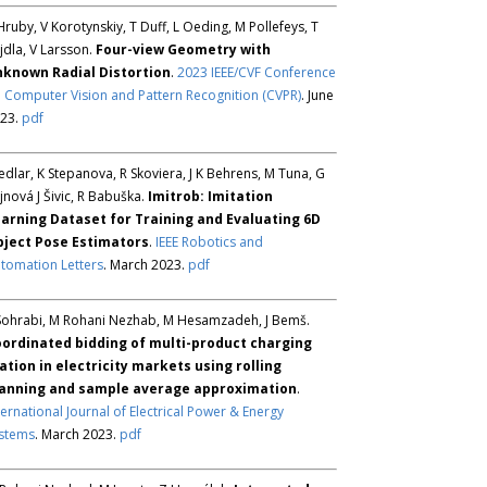
Hruby, V Korotynskiy, T Duff, L Oeding, M Pollefeys, T
jdla, V Larsson.
Four-view Geometry with
known Radial Distortion
.
2023 IEEE/CVF Conference
 Computer Vision and Pattern Recognition (CVPR)
. June
23.
pdf
Sedlar, K Stepanova, R Skoviera, J K Behrens, M Tuna, G
jnová J Šivic, R Babuška.
Imitrob: Imitation
arning Dataset for Training and Evaluating 6D
ject Pose Estimators
.
IEEE Robotics and
tomation Letters
. March 2023.
pdf
Sohrabi, M Rohani Nezhab, M Hesamzadeh, J Bemš.
ordinated bidding of multi-product charging
ation in electricity markets using rolling
anning and sample average approximation
.
ternational Journal of Electrical Power & Energy
stems
. March 2023.
pdf