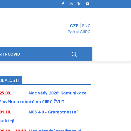
CZE
|
ENG
Portal CIIRC
NTI-COVID
UDÁLOSTI
25.09.
Noc vědy 2026: Komunikace
člověka a robotů na CIIRC ČVUT
01.10.
NCS 4.0 - Gramotnostní
koktejl
06.10. - 10.10.
Mezinárodní strojírenský