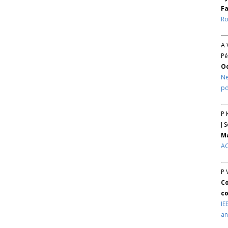
Fa
Ro
A 
Pé
O
Ne
pd
P 
J 
Ma
AC
P 
Co
co
IE
an