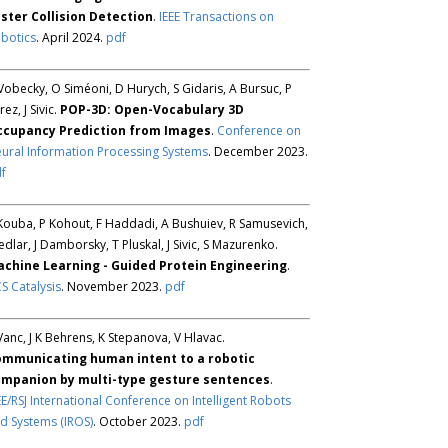
ster Collision Detection
.
IEEE Transactions on
botics
. April 2024.
pdf
Vobecky, O Siméoni, D Hurych, S Gidaris, A Bursuc, P
rez, J Sivic.
POP-3D: Open-Vocabulary 3D
ccupancy Prediction from Images
.
Conference on
ural Information Processing Systems
. December 2023.
f
Kouba, P Kohout, F Haddadi, A Bushuiev, R Samusevich,
Sedlar, J Damborsky, T Pluskal, J Sivic, S Mazurenko.
chine Learning - Guided Protein Engineering
.
S Catalysis
. November 2023.
pdf
Vanc, J K Behrens, K Stepanova, V Hlavac.
mmunicating human intent to a robotic
mpanion by multi-type gesture sentences
.
EE/RSJ International Conference on Intelligent Robots
d Systems (IROS)
. October 2023.
pdf