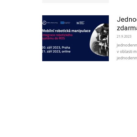
Jednod
zdar
21.9.2023
Jednodenní
v oblasti 
jednodenní