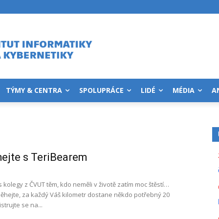
TÝMY & CENTRA
SPOLUPRÁCE
LIDÉ
MÉDIA
A
ejte s TeriBearem
kolegy z ČVUT těm, kdo neměli v životě zatím moc štěstí…
běhejte, za každý Váš kilometr dostane někdo potřebný 20
strujte se na...