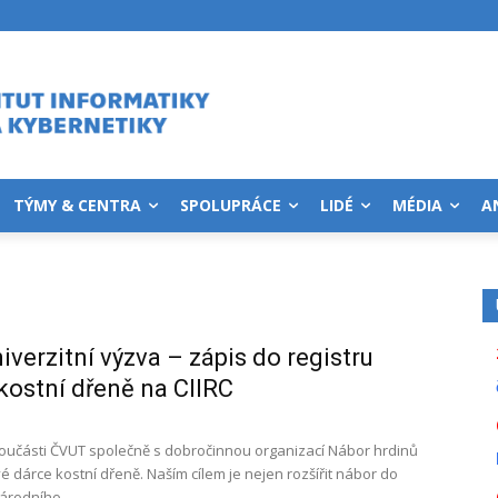
TÝMY & CENTRA
SPOLUPRÁCE
LIDÉ
MÉDIA
A
iverzitní výzva – zápis do registru
kostní dřeně na CIIRC
součásti ČVUT společně s dobročinnou organizací Nábor hrdinů
é dárce kostní dřeně. Naším cílem je nejen rozšířit nábor do
rodního...