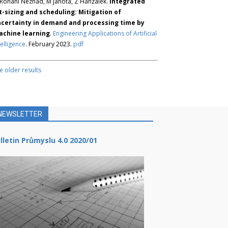
Rohani Nezhad, M Janota, Z Hanzálek.
Integrated
t-sizing and scheduling: Mitigation of
certainty in demand and processing time by
chine learning
.
Engineering Applications of Artificial
telligence
. February 2023.
pdf
e older results
NEWSLETTER
lletin Průmyslu 4.0 2020/01