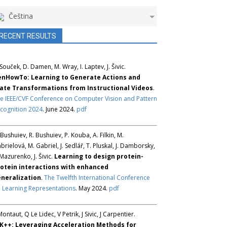
Čeština
RECENT RESULTS
 Souček, D. Damen, M. Wray, I. Laptev, J. Šivic.
nHowTo: Learning to Generate Actions and
ate Transformations from Instructional Videos
.
e IEEE/CVF Conference on Computer Vision and Pattern
cognition 2024
. June 2024.
pdf
 Bushuiev, R. Bushuiev, P. Kouba, A. Filkin, M.
brielová, M. Gabriel, J. Sedlář, T. Pluskal, J. Damborsky,
 Mazurenko, J. Šivic.
Learning to design protein-
otein interactions with enhanced
neralization
.
The Twelfth International Conference
 Learning Representations
. May 2024.
pdf
Montaut, Q Le Lidec, V Petrik, J Sivic, J Carpentier.
K++: Leveraging Acceleration Methods for