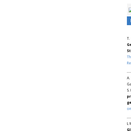
T.
Ge
St
Th
Re
A.
Ga
S.
pr
ge
on
L 
GJ