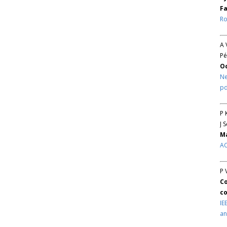
Fa
Ro
A 
Pé
O
Ne
pd
P 
J 
Ma
AC
P 
Co
co
IE
an