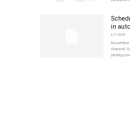
Schedu
in aut
6.11.2024
November 6
channel: S
(Artelys) I