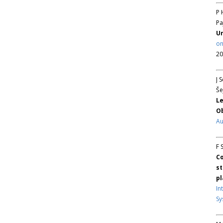
P 
Pa
Un
on
20
J 
Še
Le
Ob
Au
F 
Co
st
pl
In
Sy