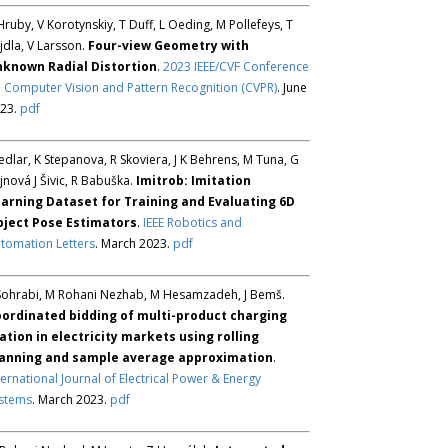
Hruby, V Korotynskiy, T Duff, L Oeding, M Pollefeys, T
jdla, V Larsson.
Four-view Geometry with
known Radial Distortion
.
2023 IEEE/CVF Conference
 Computer Vision and Pattern Recognition (CVPR)
. June
23.
pdf
Sedlar, K Stepanova, R Skoviera, J K Behrens, M Tuna, G
jnová J Šivic, R Babuška.
Imitrob: Imitation
arning Dataset for Training and Evaluating 6D
ject Pose Estimators
.
IEEE Robotics and
tomation Letters
. March 2023.
pdf
Sohrabi, M Rohani Nezhab, M Hesamzadeh, J Bemš.
ordinated bidding of multi-product charging
ation in electricity markets using rolling
anning and sample average approximation
.
ternational Journal of Electrical Power & Energy
stems
. March 2023.
pdf