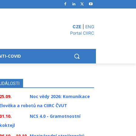
CZE
|
ENG
Portal CIIRC
NTI-COVID
UDÁLOSTI
25.09.
Noc vědy 2026: Komunikace
člověka a robotů na CIIRC ČVUT
01.10.
NCS 4.0 - Gramotnostní
koktejl
06.10. - 10.10.
Mezinárodní strojírenský