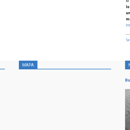
M 
lo
un
ma
In
Se
MAPA
Bu