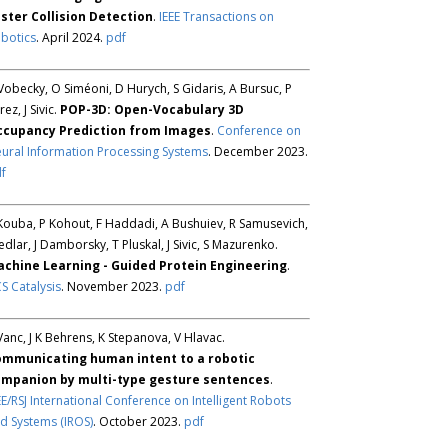
ster Collision Detection
.
IEEE Transactions on
botics
. April 2024.
pdf
Vobecky, O Siméoni, D Hurych, S Gidaris, A Bursuc, P
rez, J Sivic.
POP-3D: Open-Vocabulary 3D
ccupancy Prediction from Images
.
Conference on
ural Information Processing Systems
. December 2023.
f
Kouba, P Kohout, F Haddadi, A Bushuiev, R Samusevich,
Sedlar, J Damborsky, T Pluskal, J Sivic, S Mazurenko.
chine Learning - Guided Protein Engineering
.
S Catalysis
. November 2023.
pdf
Vanc, J K Behrens, K Stepanova, V Hlavac.
mmunicating human intent to a robotic
mpanion by multi-type gesture sentences
.
EE/RSJ International Conference on Intelligent Robots
d Systems (IROS)
. October 2023.
pdf