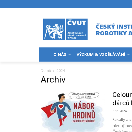
O NÁS
VÝZKUM & VZDĚLÁVÁNÍ
Domů
2024
Archiv
Celoun
dárců 
6.11.2024
Fakulty a 
hledají nov
Českého ná