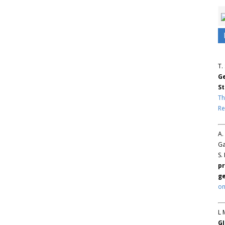
T.
Ge
St
Th
Re
A.
Ga
S.
pr
ge
on
L 
GJ