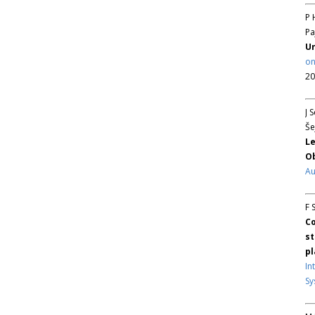
P 
Pa
Un
on
20
J 
Še
Le
Ob
Au
F 
Co
st
pl
In
Sy