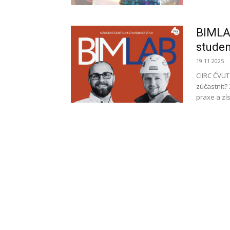
BIMLAB
studen
19.11.2025
CIIRC ČVUT
zúčastnit? 
praxe a zís