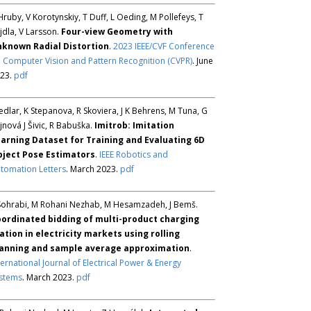
Hruby, V Korotynskiy, T Duff, L Oeding, M Pollefeys, T
jdla, V Larsson.
Four-view Geometry with
known Radial Distortion
.
2023 IEEE/CVF Conference
 Computer Vision and Pattern Recognition (CVPR)
. June
23.
pdf
Sedlar, K Stepanova, R Skoviera, J K Behrens, M Tuna, G
jnová J Šivic, R Babuška.
Imitrob: Imitation
arning Dataset for Training and Evaluating 6D
ject Pose Estimators
.
IEEE Robotics and
tomation Letters
. March 2023.
pdf
Sohrabi, M Rohani Nezhab, M Hesamzadeh, J Bemš.
ordinated bidding of multi-product charging
ation in electricity markets using rolling
anning and sample average approximation
.
ternational Journal of Electrical Power & Energy
stems
. March 2023.
pdf