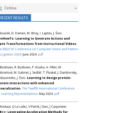
Čeština
RECENT RESULTS
 Souček, D. Damen, M. Wray, I. Laptev, J. Šivic.
nHowTo: Learning to Generate Actions and
ate Transformations from Instructional Videos
.
e IEEE/CVF Conference on Computer Vision and Pattern
cognition 2024
. June 2024.
pdf
 Bushuiev, R. Bushuiev, P. Kouba, A. Filkin, M.
brielová, M. Gabriel, J. Sedlář, T. Pluskal, J. Damborsky,
 Mazurenko, J. Šivic.
Learning to design protein-
otein interactions with enhanced
neralization
.
The Twelfth International Conference
 Learning Representations
. May 2024.
pdf
Montaut, Q Le Lidec, V Petrik, J Sivic, J Carpentier.
K++: Leveraging Acceleration Methods for