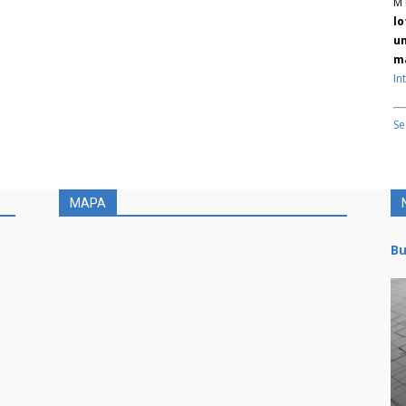
M 
lo
un
ma
In
Se
MAPA
Bu