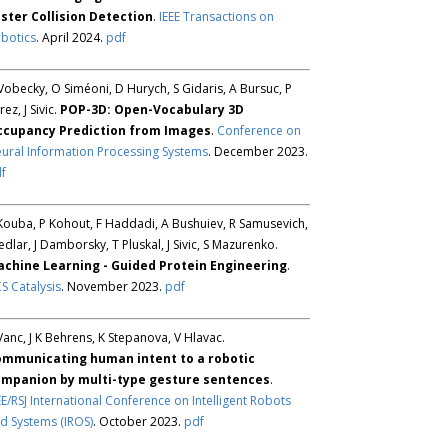
ster Collision Detection
.
IEEE Transactions on
botics
. April 2024.
pdf
Vobecky, O Siméoni, D Hurych, S Gidaris, A Bursuc, P
rez, J Sivic.
POP-3D: Open-Vocabulary 3D
ccupancy Prediction from Images
.
Conference on
ural Information Processing Systems
. December 2023.
f
Kouba, P Kohout, F Haddadi, A Bushuiev, R Samusevich,
Sedlar, J Damborsky, T Pluskal, J Sivic, S Mazurenko.
chine Learning - Guided Protein Engineering
.
S Catalysis
. November 2023.
pdf
Vanc, J K Behrens, K Stepanova, V Hlavac.
mmunicating human intent to a robotic
mpanion by multi-type gesture sentences
.
EE/RSJ International Conference on Intelligent Robots
d Systems (IROS)
. October 2023.
pdf