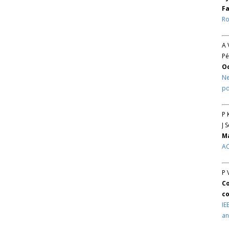
Fa
Ro
A 
Pé
O
Ne
pd
P 
J 
Ma
AC
P 
Co
co
IE
an