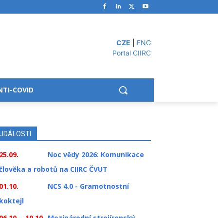
CZE
|
ENG
Portal CIIRC
NTI-COVID
UDÁLOSTI
25.09.
Noc vědy 2026: Komunikace
člověka a robotů na CIIRC ČVUT
01.10.
NCS 4.0 - Gramotnostní
koktejl
06.10. - 10.10.
Mezinárodní strojírenský