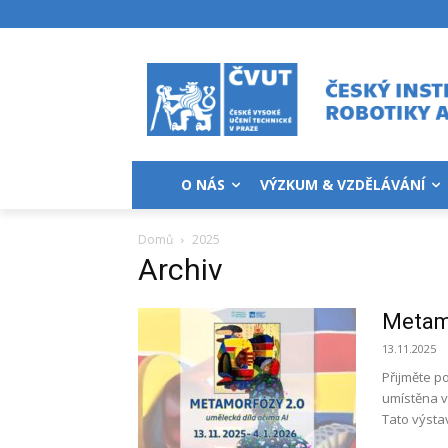
O NÁS
VÝZKUM & VZDĚLÁVÁNÍ
Domů
2025
Archiv
Metam
13.11.2025
Přijměte p
umístěna v 
Tato výstav