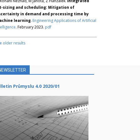
Rohani Nezhad, M Janota, Z Hanzálek.
Integrated
t-sizing and scheduling: Mitigation of
certainty in demand and processing time by
chine learning
.
Engineering Applications of Artificial
telligence
. February 2023.
pdf
e older results
NEWSLETTER
lletin Průmyslu 4.0 2020/01