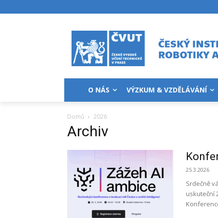
O NÁS
VÝZKUM & VZDĚLÁVÁNÍ
Domů
2026
Archiv
Konfe
25.3.2026
Srdečně vá
uskuteční 
Konference