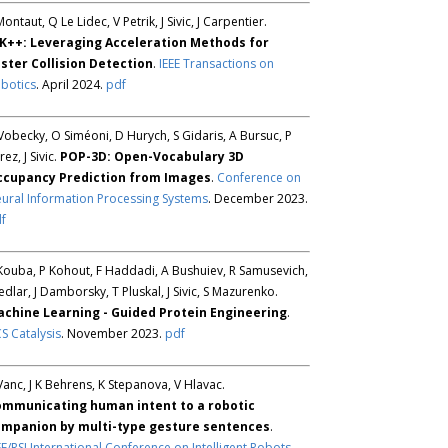
Montaut, Q Le Lidec, V Petrik, J Sivic, J Carpentier.
K++: Leveraging Acceleration Methods for
ster Collision Detection
.
IEEE Transactions on
botics
. April 2024.
pdf
Vobecky, O Siméoni, D Hurych, S Gidaris, A Bursuc, P
rez, J Sivic.
POP-3D: Open-Vocabulary 3D
ccupancy Prediction from Images
.
Conference on
ural Information Processing Systems
. December 2023.
f
Kouba, P Kohout, F Haddadi, A Bushuiev, R Samusevich,
Sedlar, J Damborsky, T Pluskal, J Sivic, S Mazurenko.
chine Learning - Guided Protein Engineering
.
S Catalysis
. November 2023.
pdf
Vanc, J K Behrens, K Stepanova, V Hlavac.
mmunicating human intent to a robotic
mpanion by multi-type gesture sentences
.
EE/RSJ International Conference on Intelligent Robots