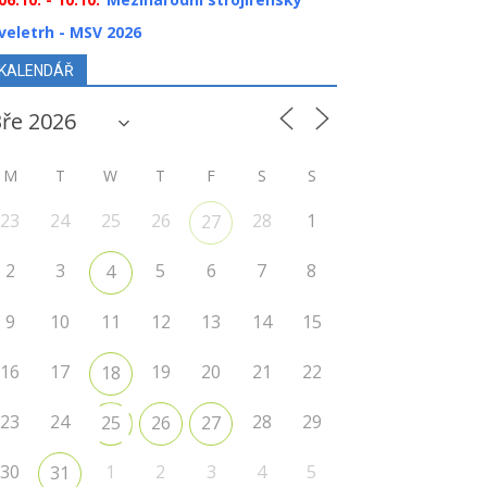
veletrh - MSV 2026
KALENDÁŘ
M
T
W
T
F
S
S
23
24
25
26
28
1
27
2
3
5
6
7
8
4
9
10
11
12
13
14
15
16
17
19
20
21
22
18
23
24
28
29
25
26
27
30
1
2
3
4
5
31