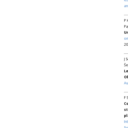
an
P 
Pa
Un
on
20
J 
Še
Le
Ob
Au
F 
Co
st
pl
In
Sy