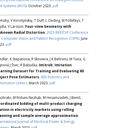
d Systems (IROS)
. October 2023.
pdf
Hruby, V Korotynskiy, T Duff, L Oeding, M Pollefeys, T
jdla, V Larsson.
Four-view Geometry with
known Radial Distortion
.
2023 IEEE/CVF Conference
 Computer Vision and Pattern Recognition (CVPR)
. June
23.
pdf
Sedlar, K Stepanova, R Skoviera, J K Behrens, M Tuna, G
jnová J Šivic, R Babuška.
Imitrob: Imitation
arning Dataset for Training and Evaluating 6D
ject Pose Estimators
.
IEEE Robotics and
tomation Letters
. March 2023.
pdf
Sohrabi, M Rohani Nezhab, M Hesamzadeh, J Bemš.
ordinated bidding of multi-product charging
ation in electricity markets using rolling
anning and sample average approximation
.
ternational Journal of Electrical Power & Energy
stems
. March 2023.
pdf