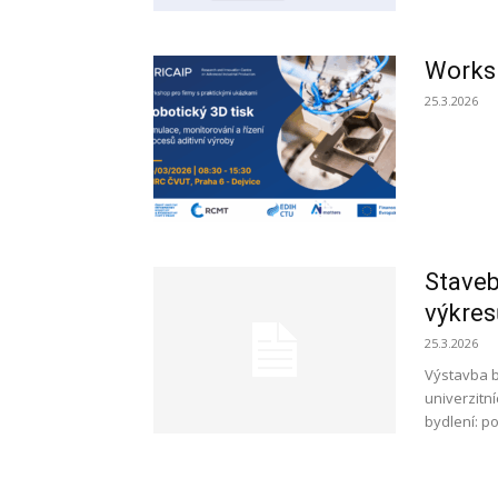
Worksh
25.3.2026
Staveb
výkres
25.3.2026
Výstavba be
univerzitn
bydlení: po