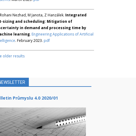
Rohani Nezhad, M Janota, Z Hanzálek.
Integrated
t-sizing and scheduling: Mitigation of
certainty in demand and processing time by
chine learning
.
Engineering Applications of Artificial
telligence
. February 2023.
pdf
e older results
NEWSLETTER
lletin Průmyslu 4.0 2020/01