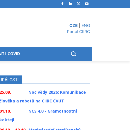
CZE
|
ENG
Portal CIIRC
NTI-COVID
UDÁLOSTI
25.09.
Noc vědy 2026: Komunikace
člověka a robotů na CIIRC ČVUT
01.10.
NCS 4.0 - Gramotnostní
koktejl
06.10. - 10.10.
Mezinárodní strojírenský