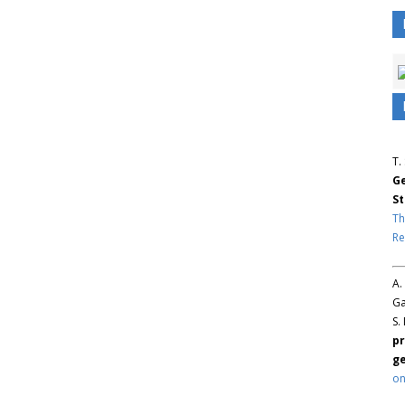
T.
Ge
St
Th
Re
A.
Ga
S.
pr
ge
on