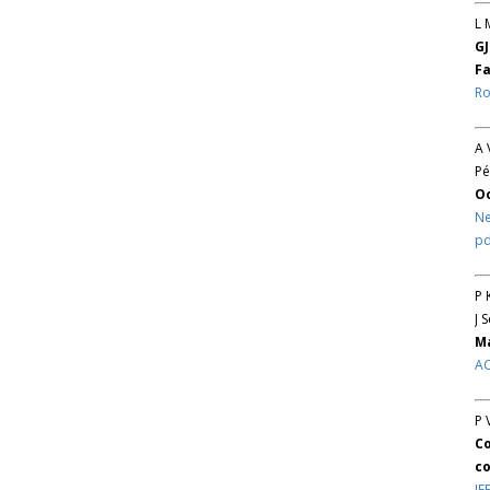
L 
GJ
Fa
Ro
A 
Pé
O
Ne
pd
P 
J 
Ma
AC
P 
Co
co
IE