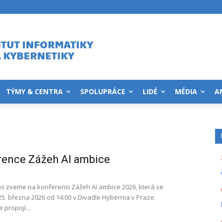
TÝMY & CENTRA
SPOLUPRÁCE
LIDÉ
MÉDIA
A
rence Zážeh AI ambice
s zveme na konferenci Zážeh AI ambice 2026, která se
25. března 2026 od 14:00 v Divadle Hybernia v Praze.
 propojí...