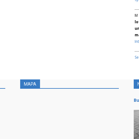
M 
lo
un
ma
In
Se
MAPA
Bu