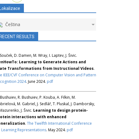
Lokalizace
Čeština
RECENT RESULTS
 Souček, D. Damen, M. Wray, I. Laptev, J. Šivic.
nHowTo: Learning to Generate Actions and
ate Transformations from Instructional Videos
.
e IEEE/CVF Conference on Computer Vision and Pattern
cognition 2024
. June 2024.
pdf
 Bushuiev, R. Bushuiev, P. Kouba, A. Filkin, M.
brielová, M. Gabriel, J. Sedlář, T. Pluskal, J. Damborsky,
 Mazurenko, J. Šivic.
Learning to design protein-
otein interactions with enhanced
neralization
.
The Twelfth International Conference
 Learning Representations
. May 2024.
pdf