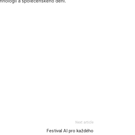
echnologií a společenského dění.
Next article
Festival AI pro každého