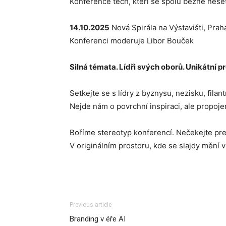
Konference těch, kteří se spolu běžně nesetká
14.10.2025
Nová Spirála na Výstavišti, Prah
Konferenci moderuje Libor Bouček
Silná témata. Lídři svých oborů. Unikátní 
Setkejte se s lídry z byznysu, nezisku, fila
Nejde nám o povrchní inspiraci, ale propojení
Boříme stereotyp konferencí. Nečekejte pre
V originálním prostoru, kde se slajdy mění v
Previous article
Branding v éře AI