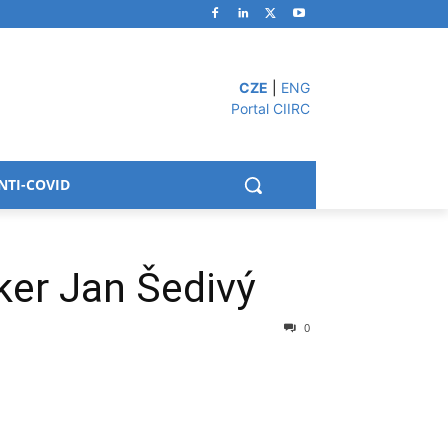
CZE
|
ENG
Portal CIIRC
NTI-COVID
er Jan Šedivý
0