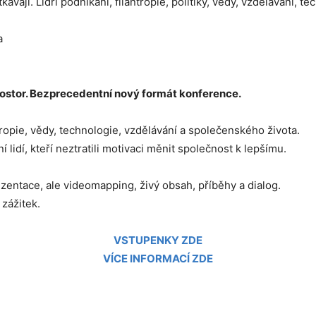
vají. Lídři podnikání, filantropie, politiky, vědy, vzdělávání, t
a
prostor. Bezprecedentní nový formát konference.
ntropie, vědy, technologie, vzdělávání a společenského života.
 lidí, kteří neztratili motivaci měnit společnost k lepšímu.
zentace, ale videomapping, živý obsah, příběhy a dialog.
 zážitek.
VSTUPENKY ZDE
VÍCE INFORMACÍ ZDE