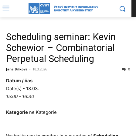
Scheduling seminar: Kevin
Schewior – Combinatorial
Perpetual Scheduling
Jana Bílíková
-
18.3.2026
0
Datum / čas
Date(s) - 18.03.
15:00 - 16:30
Kategorie
ne Kategorie
We invite you to another in our series of
Scheduling