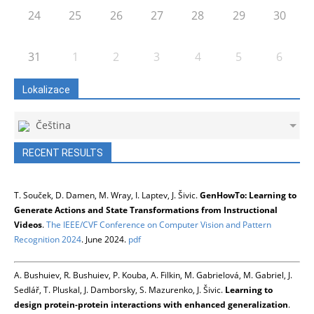
24
25
26
27
28
29
30
31
1
2
3
4
5
6
Lokalizace
Čeština
RECENT RESULTS
T. Souček, D. Damen, M. Wray, I. Laptev, J. Šivic.
GenHowTo: Learning to
Generate Actions and State Transformations from Instructional
Videos
.
The IEEE/CVF Conference on Computer Vision and Pattern
Recognition 2024
. June 2024.
pdf
A. Bushuiev, R. Bushuiev, P. Kouba, A. Filkin, M. Gabrielová, M. Gabriel, J.
Sedlář, T. Pluskal, J. Damborsky, S. Mazurenko, J. Šivic.
Learning to
design protein-protein interactions with enhanced generalization
.