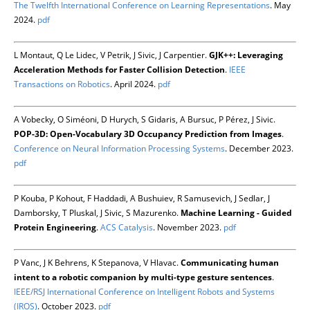
The Twelfth International Conference on Learning Representations
. May
2024.
pdf
L Montaut, Q Le Lidec, V Petrik, J Sivic, J Carpentier.
GJK++: Leveraging
Acceleration Methods for Faster Collision Detection
.
IEEE
Transactions on Robotics
. April 2024.
pdf
A Vobecky, O Siméoni, D Hurych, S Gidaris, A Bursuc, P Pérez, J Sivic.
POP-3D: Open-Vocabulary 3D Occupancy Prediction from Images
.
Conference on Neural Information Processing Systems
. December 2023.
pdf
P Kouba, P Kohout, F Haddadi, A Bushuiev, R Samusevich, J Sedlar, J
Damborsky, T Pluskal, J Sivic, S Mazurenko.
Machine Learning - Guided
Protein Engineering
.
ACS Catalysis
. November 2023.
pdf
P Vanc, J K Behrens, K Stepanova, V Hlavac.
Communicating human
intent to a robotic companion by multi-type gesture sentences
.
IEEE/RSJ International Conference on Intelligent Robots and Systems
(IROS)
. October 2023.
pdf