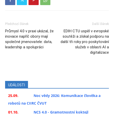
Předchozí článek
Další článek
Průmysl 4.0 v praxi ukázal, že
EDIH CTU uspěl v evropské
inovace napříč obory mají
soutěži a získal podporu na
společné jmenovatele: data,
další tři roky pro poskytování
leadership a spolupráci
služeb v oblasti AI a
digitalizace
UDÁLOSTI
25.09.
Noc vědy 2026: Komunikace člověka a
robotů na CIIRC ČVUT
01.10.
NCS 4.0 - Gramotnostní koktejl