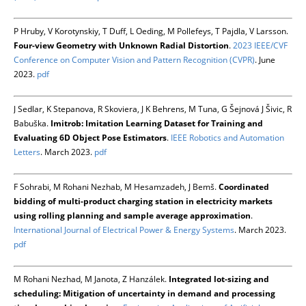
P Hruby, V Korotynskiy, T Duff, L Oeding, M Pollefeys, T Pajdla, V Larsson.
Four-view Geometry with Unknown Radial Distortion
.
2023 IEEE/CVF
Conference on Computer Vision and Pattern Recognition (CVPR)
. June
2023.
pdf
J Sedlar, K Stepanova, R Skoviera, J K Behrens, M Tuna, G Šejnová J Šivic, R
Babuška.
Imitrob: Imitation Learning Dataset for Training and
Evaluating 6D Object Pose Estimators
.
IEEE Robotics and Automation
Letters
. March 2023.
pdf
F Sohrabi, M Rohani Nezhab, M Hesamzadeh, J Bemš.
Coordinated
bidding of multi-product charging station in electricity markets
using rolling planning and sample average approximation
.
International Journal of Electrical Power & Energy Systems
. March 2023.
pdf
M Rohani Nezhad, M Janota, Z Hanzálek.
Integrated lot-sizing and
scheduling: Mitigation of uncertainty in demand and processing