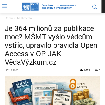
Domů
Multimedia
Je 364 milionů za publikace
moc? MŠMT vyšlo vědcům
vstříc, upravilo pravidla Open
Access v OP JAK -
VědaVýzkum.cz
17.12.2025
9325
0