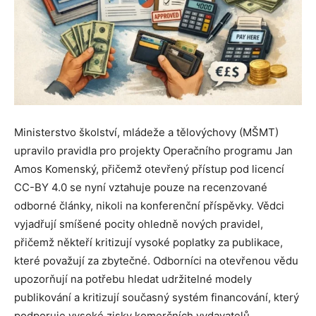
Ministerstvo školství, mládeže a tělovýchovy (MŠMT)
upravilo pravidla pro projekty Operačního programu Jan
Amos Komenský, přičemž otevřený přístup pod licencí
CC-BY 4.0 se nyní vztahuje pouze na recenzované
odborné články, nikoli na konferenční příspěvky. Vědci
vyjadřují smíšené pocity ohledně nových pravidel,
přičemž někteří kritizují vysoké poplatky za publikace,
které považují za zbytečné. Odborníci na otevřenou vědu
upozorňují na potřebu hledat udržitelné modely
publikování a kritizují současný systém financování, který
podporuje vysoké zisky komerčních vydavatelů.