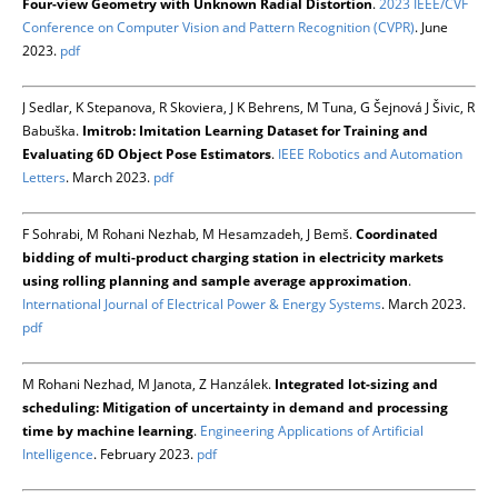
Four-view Geometry with Unknown Radial Distortion
.
2023 IEEE/CVF
Conference on Computer Vision and Pattern Recognition (CVPR)
. June
2023.
pdf
J Sedlar, K Stepanova, R Skoviera, J K Behrens, M Tuna, G Šejnová J Šivic, R
Babuška.
Imitrob: Imitation Learning Dataset for Training and
Evaluating 6D Object Pose Estimators
.
IEEE Robotics and Automation
Letters
. March 2023.
pdf
F Sohrabi, M Rohani Nezhab, M Hesamzadeh, J Bemš.
Coordinated
bidding of multi-product charging station in electricity markets
using rolling planning and sample average approximation
.
International Journal of Electrical Power & Energy Systems
. March 2023.
pdf
M Rohani Nezhad, M Janota, Z Hanzálek.
Integrated lot-sizing and
scheduling: Mitigation of uncertainty in demand and processing
time by machine learning
.
Engineering Applications of Artificial
Intelligence
. February 2023.
pdf