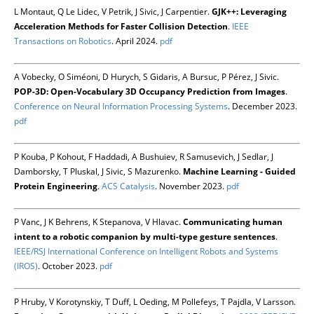
L Montaut, Q Le Lidec, V Petrik, J Sivic, J Carpentier.
GJK++: Leveraging
Acceleration Methods for Faster Collision Detection
.
IEEE
Transactions on Robotics
. April 2024.
pdf
A Vobecky, O Siméoni, D Hurych, S Gidaris, A Bursuc, P Pérez, J Sivic.
POP-3D: Open-Vocabulary 3D Occupancy Prediction from Images
.
Conference on Neural Information Processing Systems
. December 2023.
pdf
P Kouba, P Kohout, F Haddadi, A Bushuiev, R Samusevich, J Sedlar, J
Damborsky, T Pluskal, J Sivic, S Mazurenko.
Machine Learning - Guided
Protein Engineering
.
ACS Catalysis
. November 2023.
pdf
P Vanc, J K Behrens, K Stepanova, V Hlavac.
Communicating human
intent to a robotic companion by multi-type gesture sentences
.
IEEE/RSJ International Conference on Intelligent Robots and Systems
(IROS)
. October 2023.
pdf
P Hruby, V Korotynskiy, T Duff, L Oeding, M Pollefeys, T Pajdla, V Larsson.