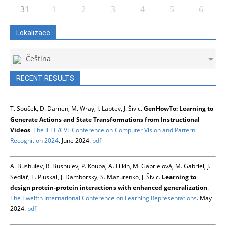
31
1
2
3
4
5
6
Lokalizace
Čeština
RECENT RESULTS
T. Souček, D. Damen, M. Wray, I. Laptev, J. Šivic.
GenHowTo: Learning to
Generate Actions and State Transformations from Instructional
Videos
.
The IEEE/CVF Conference on Computer Vision and Pattern
Recognition 2024
. June 2024.
pdf
A. Bushuiev, R. Bushuiev, P. Kouba, A. Filkin, M. Gabrielová, M. Gabriel, J.
Sedlář, T. Pluskal, J. Damborsky, S. Mazurenko, J. Šivic.
Learning to
design protein-protein interactions with enhanced generalization
.
The Twelfth International Conference on Learning Representations
. May
2024.
pdf