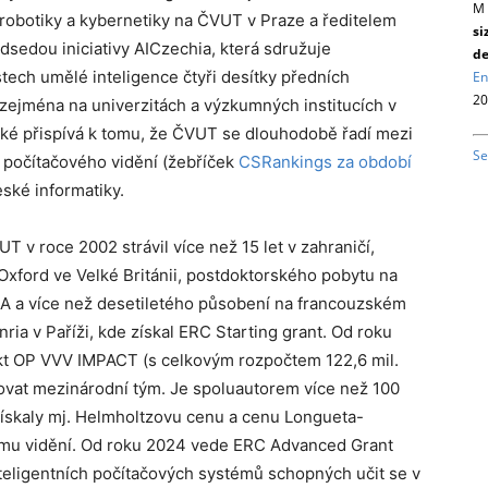
M 
, robotiky a kybernetiky na ČVUT v Praze a ředitelem
si
dsedou iniciativy AICzechia, která sdružuje
de
tech umělé inteligence čtyři desítky předních
En
20
zejména na univerzitách a výzkumných institucích v
ké přispívá k tomu, že ČVUT se dlouhodobě řadí mezi
Se
ti počítačového vidění (žebříček
CSRankings za období
eské informatiky.
 v roce 2002 strávil více než 15 let v zahraničí,
Oxford ve Velké Británii, postdoktorského pobytu na
SA a více než desetiletého působení na francouzském
ria v Paříži, kde získal ERC Starting grant. Od roku
kt OP VVV IMPACT (s celkovým rozpočtem 122,6 mil.
vat mezinárodní tým. Je spoluautorem více než 100
ískaly mj. Helmholtzovu cenu a cenu Longueta-
ému vidění. Od roku 2024 vede ERC Advanced Grant
eligentních počítačových systémů schopných učit se v