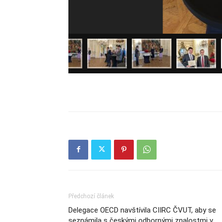
Předchozí článek
Delegace OECD navštívila CIIRC ČVUT, aby se
seznámila s českými odbornými znalostmi v