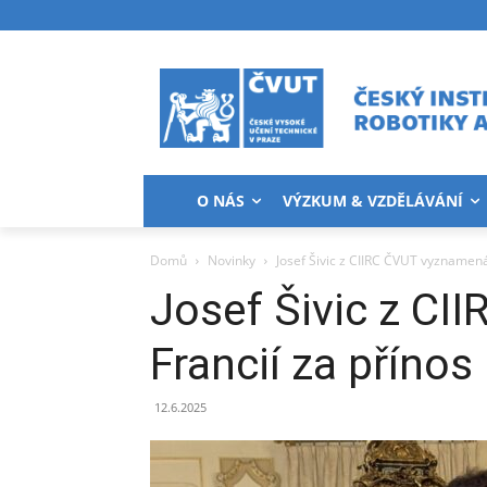
O NÁS
VÝZKUM & VZDĚLÁVÁNÍ
Domů
Novinky
Josef Šivic z CIIRC ČVUT vyznamená
Josef Šivic z C
Francií za přínos
12.6.2025