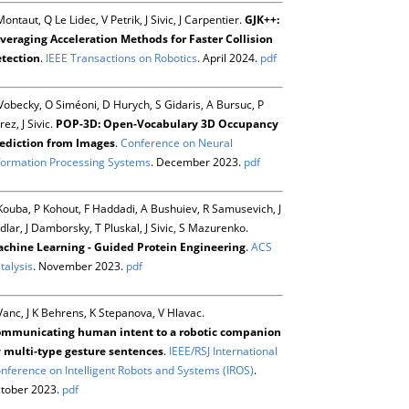
Montaut, Q Le Lidec, V Petrik, J Sivic, J Carpentier.
GJK++:
veraging Acceleration Methods for Faster Collision
tection
.
IEEE Transactions on Robotics
. April 2024.
pdf
Vobecky, O Siméoni, D Hurych, S Gidaris, A Bursuc, P
rez, J Sivic.
POP-3D: Open-Vocabulary 3D Occupancy
ediction from Images
.
Conference on Neural
formation Processing Systems
. December 2023.
pdf
Kouba, P Kohout, F Haddadi, A Bushuiev, R Samusevich, J
dlar, J Damborsky, T Pluskal, J Sivic, S Mazurenko.
chine Learning - Guided Protein Engineering
.
ACS
talysis
. November 2023.
pdf
Vanc, J K Behrens, K Stepanova, V Hlavac.
mmunicating human intent to a robotic companion
 multi-type gesture sentences
.
IEEE/RSJ International
nference on Intelligent Robots and Systems (IROS)
.
tober 2023.
pdf