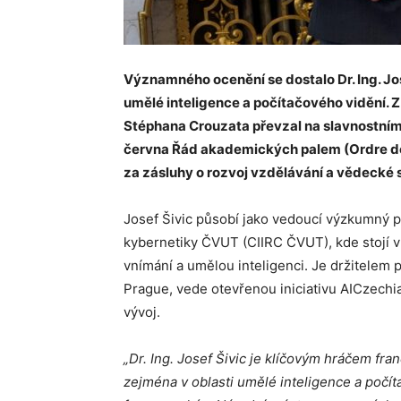
Významného ocenění se dostalo Dr. Ing. Jo
umělé inteligence a počítačového vidění. 
Stéphana Crouzata převzal na slavnostním
června Řád akademických palem (Ordre d
za zásluhy o rozvoj vzdělávání a vědecké s
Josef Šivic působí jako vedoucí výzkumný pr
kybernetiky ČVUT (CIIRC ČVUT), kde stojí
vnímání a umělou inteligenci. Je držitelem 
Prague, vede otevřenou iniciativu AICzechi
vývoj.
„Dr. Ing. Josef Šivic je klíčovým hráčem fr
zejména v oblasti umělé inteligence a počít