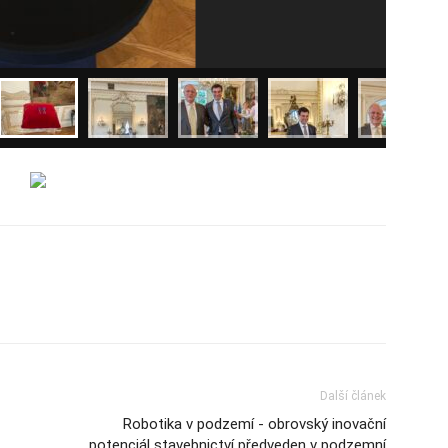
Další článek
Robotika v podzemí - obrovský inovační
potenciál stavebnictví předveden v podzemní