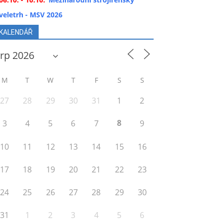
veletrh - MSV 2026
KALENDÁŘ
M
T
W
T
F
S
S
27
28
29
30
31
1
2
8
3
4
5
6
7
9
10
11
12
13
14
15
16
17
18
19
20
21
22
23
24
25
26
27
28
29
30
31
1
2
3
4
5
6