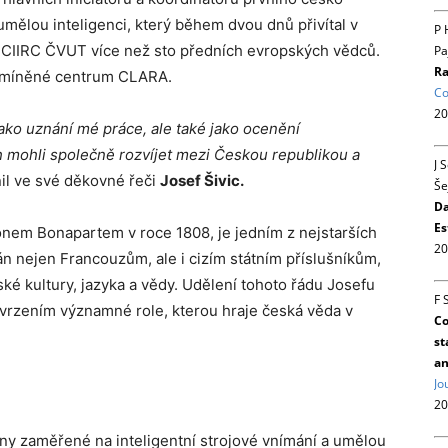
lou inteligenci, který během dvou dnů přivítal v
P 
a CIIRC ČVUT více než sto předních evropských vědců.
Pa
Ra
še zmíněné centrum CLARA.
Co
20
ako uznání mé práce, ale také jako ocenění
h mohli společně rozvíjet mezi Českou republikou a
J 
il ve své děkovné řeči
Josef Šivic.
Še
Da
Es
em Bonapartem v roce 1808, je jedním z nejstarších
20
án nejen Francouzům, ale i cizím státním příslušníkům,
zské kultury, jazyka a vědy. Udělení tohoto řádu Josefu
F 
tvrzením významné role, kterou hraje česká věda v
Co
st
an
Jo
20
ny zaměřené na inteligentní strojové vnímání a umělou