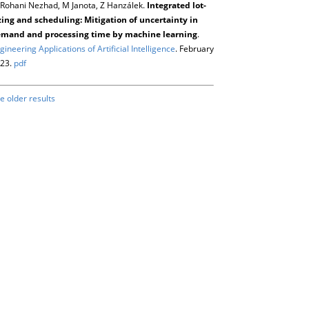
Rohani Nezhad, M Janota, Z Hanzálek.
Integrated lot-
zing and scheduling: Mitigation of uncertainty in
mand and processing time by machine learning
.
gineering Applications of Artificial Intelligence
. February
23.
pdf
e older results