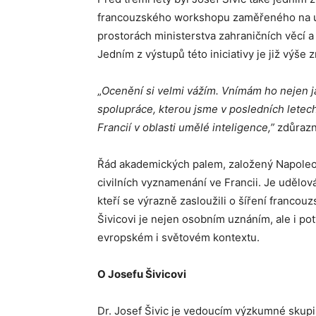
francouzského workshopu zaměřeného na umě
prostorách ministerstva zahraničních věcí 
Jedním z výstupů této iniciativy je již vý
„
Ocenění si velmi vážím. Vnímám ho nejen j
spolupráce, kterou jsme v posledních letec
Francií v oblasti umělé inteligence,”
zdůrazn
Řád akademických palem, založený Napoleon
civilních vyznamenání ve Francii. Je udělov
kteří se výrazně zasloužili o šíření francou
Šivicovi je nejen osobním uznáním, ale i po
evropském i světovém kontextu.
O Josefu Šivicovi
Dr. Josef Šivic je vedoucím výzkumné skupi