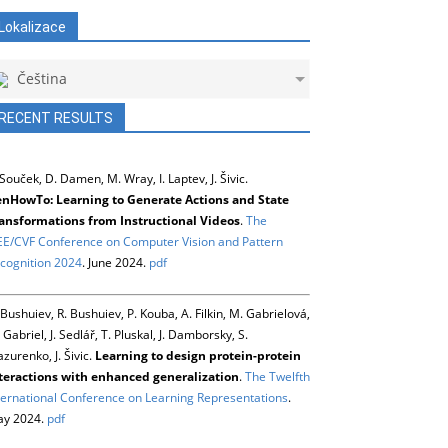
Lokalizace
Čeština
RECENT RESULTS
 Souček, D. Damen, M. Wray, I. Laptev, J. Šivic.
nHowTo: Learning to Generate Actions and State
ansformations from Instructional Videos
.
The
EE/CVF Conference on Computer Vision and Pattern
cognition 2024
. June 2024.
pdf
 Bushuiev, R. Bushuiev, P. Kouba, A. Filkin, M. Gabrielová,
 Gabriel, J. Sedlář, T. Pluskal, J. Damborsky, S.
zurenko, J. Šivic.
Learning to design protein-protein
teractions with enhanced generalization
.
The Twelfth
ternational Conference on Learning Representations
.
y 2024.
pdf