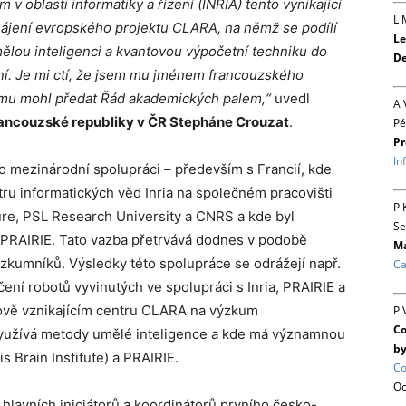
oblasti informatiky a řízení (INRIA) tento vynikající
L 
ájení evropského projektu CLARA, na němž se podílí
Le
mělou inteligenci a kvantovou výpočetní techniku do
De
. Je mi ctí, že jsem mu jménem francouzského
kumu mohl předat Řád akademických palem,“
uvedl
A 
ancouzské republiky v
ČR Stepháne Crouzat
.
Pé
Pr
In
 mezinárodní spolupráci – především s Francií, kde
ru informatických věd Inria na společném pracovišti
P 
ure, PSL Research University a CNRS a kde byl
Se
tu PRAIRIE. Tato vazba přetrvává dodnes v podobě
Ma
zkumníků. Výsledky této spolupráce se odrážejí např.
Ca
ení robotů vyvinutých ve spolupráci s Inria, PRAIRIE a
ově vznikajícím centru CLARA na výzkum
P 
Co
yužívá metody umělé inteligence a kde má významnou
by
s Brain Institute) a PRAIRIE.
Co
Oc
z hlavních iniciátorů a koordinátorů prvního česko-