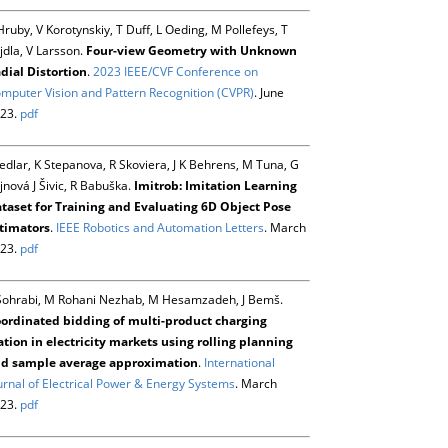
Hruby, V Korotynskiy, T Duff, L Oeding, M Pollefeys, T
jdla, V Larsson.
Four-view Geometry with Unknown
dial Distortion
.
2023 IEEE/CVF Conference on
mputer Vision and Pattern Recognition (CVPR)
. June
23.
pdf
Sedlar, K Stepanova, R Skoviera, J K Behrens, M Tuna, G
jnová J Šivic, R Babuška.
Imitrob: Imitation Learning
taset for Training and Evaluating 6D Object Pose
timators
.
IEEE Robotics and Automation Letters
. March
23.
pdf
Sohrabi, M Rohani Nezhab, M Hesamzadeh, J Bemš.
ordinated bidding of multi-product charging
ation in electricity markets using rolling planning
d sample average approximation
.
International
urnal of Electrical Power & Energy Systems
. March
23.
pdf