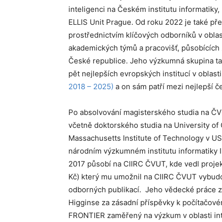
inteligenci na Českém institutu informatiky
ELLIS Unit Prague. Od roku 2022 je také pře
prostřednictvím klíčových odborníků v oblas
akademických týmů a pracovišť, působících 
České republice. Jeho výzkumná skupina ta
pět nejlepších evropských institucí v oblas
2018 – 2025)
a on sám patří mezi nejlepší č
Po absolvování magisterského studia na ČVUT
včetně doktorského studia na University of 
Massachusetts Institute of Technology v U
národním výzkumném institutu informatiky In
2017 působí na CIIRC ČVUT, kde vedl proje
Kč) který mu umožnil na CIIRC ČVUT vybudo
odborných publikací. Jeho vědecké práce z
Higginse za zásadní příspěvky k počítačov
FRONTIER zaměřený na výzkum v oblasti int