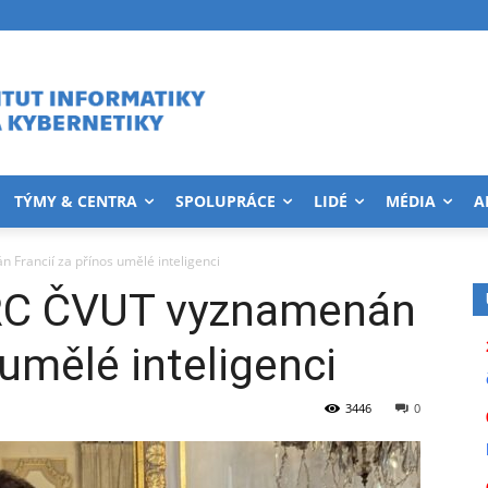
TÝMY & CENTRA
SPOLUPRÁCE
LIDÉ
MÉDIA
A
n Francií za přínos umělé inteligenci
IIRC ČVUT vyznamenán
 umělé inteligenci
3446
0