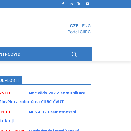
CZE
|
ENG
Portal CIIRC
NTI-COVID
UDÁLOSTI
25.09.
Noc vědy 2026: Komunikace
člověka a robotů na CIIRC ČVUT
01.10.
NCS 4.0 - Gramotnostní
koktejl
06.10. - 10.10.
Mezinárodní strojírenský