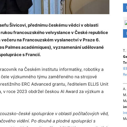
sefu Šivicovi, přednímu českému vědci v oblasti
Z rukou francouzského velvyslance v České republice
 večeru na Francouzském vyslanectví v Praze 6.
es Palmes académiques), vyznamenání udělované
T.
polupráce s Francií.
Ge
Tr
IE
acovník na Českém institutu informatiky, robotiky a
Re
 v čele výzkumného týmu zaměřeného na strojové
prestižního ERC Advanced grantu, ředitelem ELLIS Unit
A.
a, v roce 2023 obdržel českou AI Award za výzkum a
M.
Ma
in
In
ancouzsko-české spolupráce v oblasti počítačových věd,
Ma
ačového vidění. Po dlouhé a plodné spolupráci s