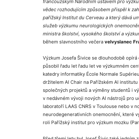
francouzským Národním ústavem pro výzkum v 
vědec rozhodujícím způsobem přispěl k zah
pařížský Institut du Cerveau a který dává u
služeb výzkumu neurologických onemocnění
ministra školství, vysokého školství a výz
během slavnostního večera
velvyslanec
Fr
Výzkum Josefa Šivice se dlouhodobě opírá o
působil řadu let řadu let ve výzkumném cent
katedry informatiky École Normale Supérie
držitelem AI Chair na Pařížském AI institu
společných projektů a výměny studentů i vý
v nedávném vývoji nových AI nástrojů pro uč
laboratoří LAAS CNRS v Toulouse nebo v n
neurodegenerativních onemocnění, které v
roli Pařížský institut pro výzkum mozku (Pari
Před třemi lety byl Josef Šivic také jedním 