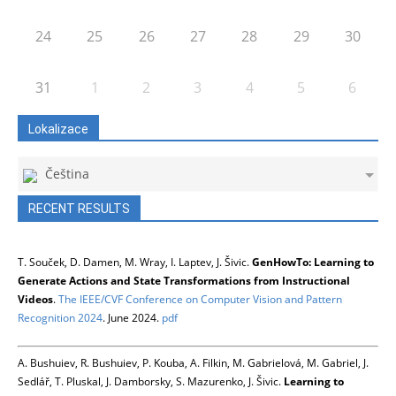
24
25
26
27
28
29
30
31
1
2
3
4
5
6
Lokalizace
Čeština
RECENT RESULTS
T. Souček, D. Damen, M. Wray, I. Laptev, J. Šivic.
GenHowTo: Learning to
Generate Actions and State Transformations from Instructional
Videos
.
The IEEE/CVF Conference on Computer Vision and Pattern
Recognition 2024
. June 2024.
pdf
A. Bushuiev, R. Bushuiev, P. Kouba, A. Filkin, M. Gabrielová, M. Gabriel, J.
Sedlář, T. Pluskal, J. Damborsky, S. Mazurenko, J. Šivic.
Learning to