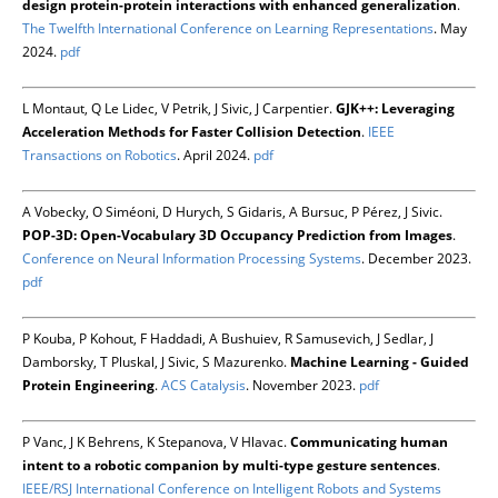
design protein-protein interactions with enhanced generalization
.
The Twelfth International Conference on Learning Representations
. May
2024.
pdf
L Montaut, Q Le Lidec, V Petrik, J Sivic, J Carpentier.
GJK++: Leveraging
Acceleration Methods for Faster Collision Detection
.
IEEE
Transactions on Robotics
. April 2024.
pdf
A Vobecky, O Siméoni, D Hurych, S Gidaris, A Bursuc, P Pérez, J Sivic.
POP-3D: Open-Vocabulary 3D Occupancy Prediction from Images
.
Conference on Neural Information Processing Systems
. December 2023.
pdf
P Kouba, P Kohout, F Haddadi, A Bushuiev, R Samusevich, J Sedlar, J
Damborsky, T Pluskal, J Sivic, S Mazurenko.
Machine Learning - Guided
Protein Engineering
.
ACS Catalysis
. November 2023.
pdf
P Vanc, J K Behrens, K Stepanova, V Hlavac.
Communicating human
intent to a robotic companion by multi-type gesture sentences
.
IEEE/RSJ International Conference on Intelligent Robots and Systems