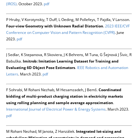
(IROS)
. October 2023.
pdf
P Hruby, V Korotynskiy, T Duff, L Oeding, M Pollefeys, T Pajdla, V Larsson.
Four-view Geometry with Unknown Radial Distortion
.
2023 IEEE/CVF
Conference on Computer Vision and Pattern Recognition (CVPR)
. June
2023.
pdf
J Sedlar, K Stepanova, R Skoviera, J K Behrens, M Tuna, G Šejnová J Šivic, R
Babuška.
Imitrob: Imitation Learning Dataset for Training and
Evaluating 6D Object Pose Estimators
.
IEEE Robotics and Automation
Letters
. March 2023.
pdf
F Sohrabi, M Rohani Nezhab, M Hesamzadeh, J Bemš.
Coordinated
bidding of multi-product charging station in electricity markets
using rolling planning and sample average approximation
.
International Journal of Electrical Power & Energy Systems
. March 2023.
pdf
M Rohani Nezhad, M Janota, Z Hanzálek.
Integrated lot-sizing and
scheduling: Mitigation of uncertainty in demand and processing