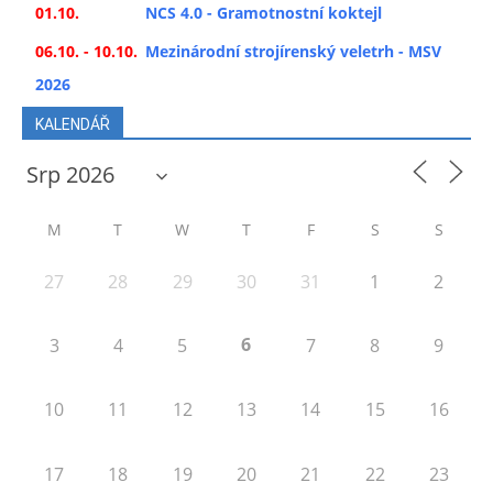
01.10.
NCS 4.0 - Gramotnostní koktejl
06.10. - 10.10.
Mezinárodní strojírenský veletrh - MSV
2026
KALENDÁŘ
M
T
W
T
F
S
S
27
28
29
30
31
1
2
6
3
4
5
7
8
9
10
11
12
13
14
15
16
17
18
19
20
21
22
23