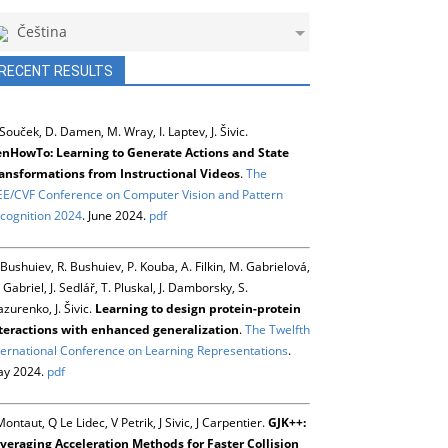
Čeština
RECENT RESULTS
 Souček, D. Damen, M. Wray, I. Laptev, J. Šivic.
nHowTo: Learning to Generate Actions and State
ansformations from Instructional Videos
.
The
EE/CVF Conference on Computer Vision and Pattern
cognition 2024
. June 2024.
pdf
 Bushuiev, R. Bushuiev, P. Kouba, A. Filkin, M. Gabrielová,
 Gabriel, J. Sedlář, T. Pluskal, J. Damborsky, S.
zurenko, J. Šivic.
Learning to design protein-protein
teractions with enhanced generalization
.
The Twelfth
ternational Conference on Learning Representations
.
y 2024.
pdf
Montaut, Q Le Lidec, V Petrik, J Sivic, J Carpentier.
GJK++:
veraging Acceleration Methods for Faster Collision