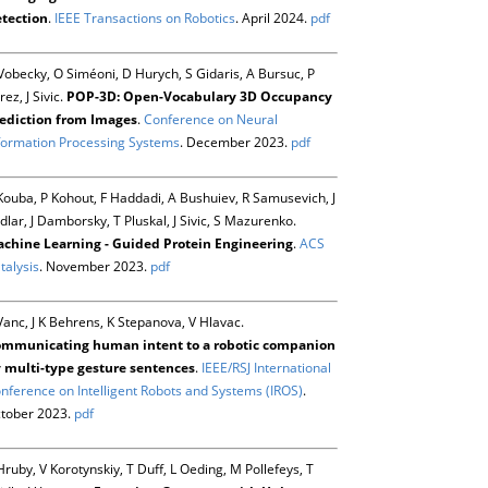
tection
.
IEEE Transactions on Robotics
. April 2024.
pdf
Vobecky, O Siméoni, D Hurych, S Gidaris, A Bursuc, P
rez, J Sivic.
POP-3D: Open-Vocabulary 3D Occupancy
ediction from Images
.
Conference on Neural
formation Processing Systems
. December 2023.
pdf
Kouba, P Kohout, F Haddadi, A Bushuiev, R Samusevich, J
dlar, J Damborsky, T Pluskal, J Sivic, S Mazurenko.
chine Learning - Guided Protein Engineering
.
ACS
talysis
. November 2023.
pdf
Vanc, J K Behrens, K Stepanova, V Hlavac.
mmunicating human intent to a robotic companion
 multi-type gesture sentences
.
IEEE/RSJ International
nference on Intelligent Robots and Systems (IROS)
.
tober 2023.
pdf
Hruby, V Korotynskiy, T Duff, L Oeding, M Pollefeys, T