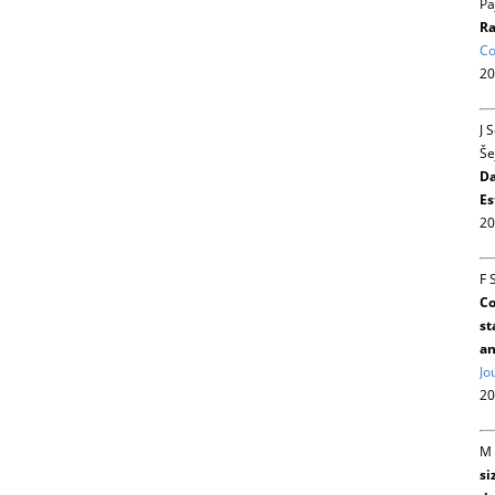
Pa
Ra
Co
20
J 
Še
Da
Es
20
F 
Co
st
an
Jo
20
M 
si