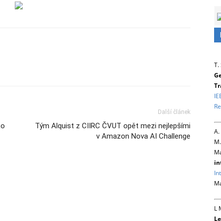
T.
Ge
Tr
IE
Re
Další článek
Ro
Tým Alquist z CIIRC ČVUT opět mezi nejlepšími
A.
v Amazon Nova AI Challenge
M.
Ma
in
In
Ma
L 
Le