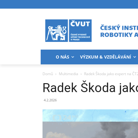
O NÁS
VÝZKUM & VZDĚLÁVÁNÍ
Domů
Multimedia
Radek Škoda jako expert na ČT
Radek Škoda jak
4.2.2026