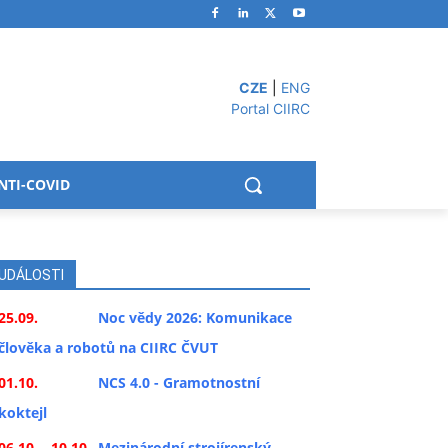
CZE
|
ENG
Portal CIIRC
NTI-COVID
UDÁLOSTI
25.09.
Noc vědy 2026: Komunikace
člověka a robotů na CIIRC ČVUT
01.10.
NCS 4.0 - Gramotnostní
koktejl
06.10. - 10.10.
Mezinárodní strojírenský