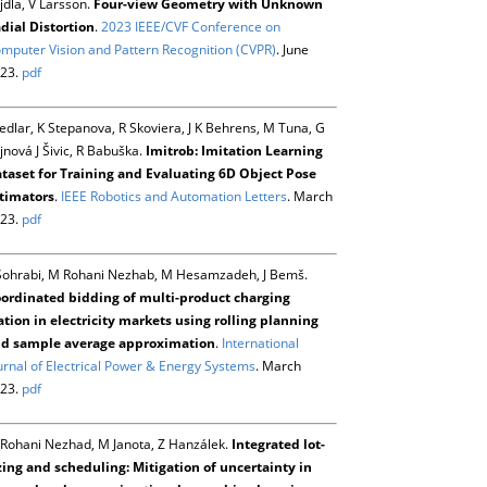
jdla, V Larsson.
Four-view Geometry with Unknown
dial Distortion
.
2023 IEEE/CVF Conference on
mputer Vision and Pattern Recognition (CVPR)
. June
23.
pdf
Sedlar, K Stepanova, R Skoviera, J K Behrens, M Tuna, G
jnová J Šivic, R Babuška.
Imitrob: Imitation Learning
taset for Training and Evaluating 6D Object Pose
timators
.
IEEE Robotics and Automation Letters
. March
23.
pdf
Sohrabi, M Rohani Nezhab, M Hesamzadeh, J Bemš.
ordinated bidding of multi-product charging
ation in electricity markets using rolling planning
d sample average approximation
.
International
urnal of Electrical Power & Energy Systems
. March
23.
pdf
Rohani Nezhad, M Janota, Z Hanzálek.
Integrated lot-
zing and scheduling: Mitigation of uncertainty in