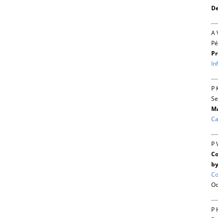
De
A 
Pé
Pr
In
P 
Se
Ma
Ca
P 
Co
by
Co
Oc
P 