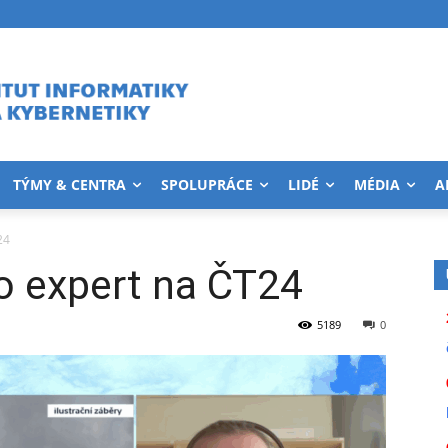
TÝMY & CENTRA
SPOLUPRÁCE
LIDÉ
MÉDIA
A
24
o expert na ČT24
5189
0