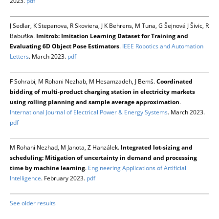
2023.
pdf
J Sedlar, K Stepanova, R Skoviera, J K Behrens, M Tuna, G Šejnová J Šivic, R
Babuška.
Imitrob: Imitation Learning Dataset for Training and
Evaluating 6D Object Pose Estimators
.
IEEE Robotics and Automation
Letters
. March 2023.
pdf
F Sohrabi, M Rohani Nezhab, M Hesamzadeh, J Bemš.
Coordinated
bidding of multi-product charging station in electricity markets
using rolling planning and sample average approximation
.
International Journal of Electrical Power & Energy Systems
. March 2023.
pdf
M Rohani Nezhad, M Janota, Z Hanzálek.
Integrated lot-sizing and
scheduling: Mitigation of uncertainty in demand and processing
time by machine learning
.
Engineering Applications of Artificial
Intelligence
. February 2023.
pdf
See older results