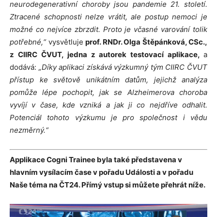
neurodegenerativní choroby jsou pandemie 21. století.
Ztracené schopnosti nelze vrátit, ale postup nemoci je
možné co nejvíce zbrzdit. Proto je včasné varování tolik
potřebné,“
vysvětluje
prof. RNDr. Olga Štěpánková, CSc.,
z CIIRC ČVUT, jedna z autorek testovací aplikace,
a
dodává:
„Díky aplikaci získává výzkumný tým CIIRC ČVUT
přístup ke světově unikátním datům, jejichž analýza
pomůže lépe pochopit, jak se Alzheimerova choroba
vyvíjí v čase, kde vzniká a jak ji co nejdříve odhalit.
Potenciál tohoto výzkumu je pro společnost i vědu
nezměrný.“
Applikace Cogni Trainee byla také představena v
hlavním vysílacím čase v pořadu Události a v pořadu
Naše téma na ČT24. Přímý vstup si můžete přehrát níže.