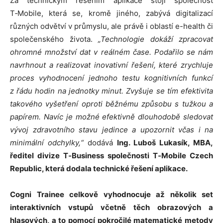
Za technickým řešením aplikace stojí společnost
T‑Mobile, která se, kromě jiného, zabývá digitalizací
různých odvětví v průmyslu, ale právě i oblastí e-health či
společenského života.
„Technologie dokáží zpracovat
ohromné množství dat v reálném čase. Podařilo se nám
navrhnout a realizovat inovativní řešení, které zrychluje
proces vyhodnocení jednoho testu kognitivních funkcí
z řádu hodin na jednotky minut. Zvyšuje se tím efektivita
takového vyšetření oproti běžnému způsobu s tužkou a
papírem. Navíc je možné efektivně dlouhodobě sledovat
vývoj zdravotního stavu jedince a upozornit včas i na
minimální odchylky,“
dodává
Ing. Luboš Lukasík, MBA,
ředitel divize T‑Business společnosti T‑Mobile Czech
Republic, která dodala technické řešení aplikace.
Cogni Trainee celkově vyhodnocuje až několik set
interaktivních vstupů včetně těch obrazových a
hlasových, a to pomocí pokročilé matematické metody