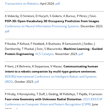
Transactions on Robotics
. April 2024.
pdf
A Vobecky, O Siméoni, D Hurych, S Gidaris, A Bursuc, P Pérez, J Sivic.
POP-3D: Open-Vocabulary 3D Occupancy Prediction from Images
.
Conference on Neural Information Processing Systems
. December 2023.
pdf
P Kouba, P Kohout, F Haddadi, A Bushuiev, R Samusevich, J Sedlar, J
Damborsky, T Pluskal, J Sivic, S Mazurenko.
Machine Learning - Guided
Protein Engineering
.
ACS Catalysis
. November 2023.
pdf
P Vanc, J K Behrens, K Stepanova, V Hlavac.
Communicating human
intent to a robotic companion by multi-type gesture sentences
.
IEEE/RSJ International Conference on Intelligent Robots and Systems
(IROS)
. October 2023.
pdf
P Hruby, V Korotynskiy, T Duff, L Oeding, M Pollefeys, T Pajdla, V Larsson.
Four-view Geometry with Unknown Radial Distortion
.
2023 IEEE/CVF
Conference on Computer Vision and Pattern Recognition (CVPR)
. June