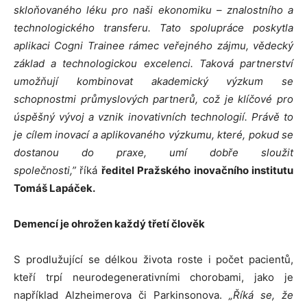
skloňovaného léku pro naši ekonomiku
–
znalostního a
technologického transferu. Tato spolupráce poskytla
aplikaci Cogni Trainee rámec veřejného zájmu, vědecký
základ a technologickou excelenci. Taková partnerství
umožňují kombinovat akademický výzkum se
schopnostmi průmyslových partnerů, což je klíčové pro
úspěšný vývoj a vznik inovativních technologií. Právě to
je cílem inovací a aplikovaného výzkumu, které, pokud se
dostanou do praxe, umí dobře sloužit
společnosti,”
říká
ředitel Pražského inovačního institutu
Tomáš Lapáček.
Demencí je ohrožen každý třetí člověk
S prodlužující se délkou života roste i počet pacientů,
kteří trpí neurodegenerativními chorobami, jako je
například Alzheimerova či Parkinsonova.
„Říká se, že