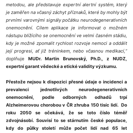
metodou, ale představuje expertní alertní systém, který
je zaměřen na včasný záchyt příznaků, které by mohly být
prvními varovnými signály počátku neurodegenerativních
onemocnění. Cílem aplikace je informovat o možném
nástupu blížícího se onemocnění ve velmi časném stádiu,
kdy je možné zpomalit rychlost rozvoje nemoci a oddálit
její progresi, ať již tréninkem, nebo včasnou medikací,“
doplňuje
MUDr. Martin Brunovský, Ph.D., z NUDZ,
expertní garant vědecké a etické validity výzkumu.
Přestože nejsou k dispozici přesné údaje o incidenci a
prevalenci jednotlivých neurodegenerativních
onemocnění, podle odborných odhadů trpí
Alzheimerovou chorobou v ČR zhruba 150 tisíc lidí. Do
roku 2050 se očekává, že se toto číslo téměř
zdvojnásobí.
Souvisí to se stárnutím české populace,
kdy do půlky století může počet lidí nad 65 let