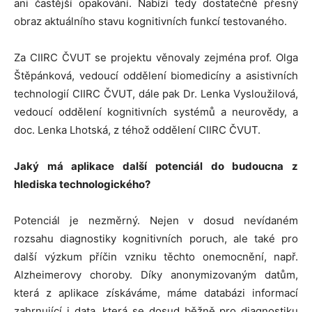
ani častější opakování. Nabízí tedy dostatečně přesný
obraz aktuálního stavu kognitivních funkcí testovaného.
Za CIIRC ČVUT se projektu věnovaly zejména prof. Olga
Štěpánková, vedoucí oddělení biomedicíny a asistivních
technologií CIIRC ČVUT, dále pak Dr. Lenka Vysloužilová,
vedoucí oddělení kognitivních systémů a neurovědy, a
doc. Lenka Lhotská, z téhož oddělení CIIRC ČVUT.
Jaký má aplikace další potenciál do budoucna z
hlediska technologického?
Potenciál je nezměrný. Nejen v dosud nevídaném
rozsahu diagnostiky kognitivních poruch, ale také pro
další výzkum příčin vzniku těchto onemocnění, např.
Alzheimerovy choroby. Díky anonymizovaným datům,
která z aplikace získáváme, máme databázi informací
zahrnující i data, která se dosud běžně pro diagnostiku