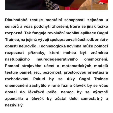
Dlouhodobě testuje mentální schopnosti zejména u
seniorů a včas podchytí zhoršení, které se jinak těžko
rozpozná. Tak funguje revoluční mobilní aplikace Cogni
Trainee, na jejímž vývoji spolupracovali čeští odborníci v
oblasti neurověd. Technologická novinka může pomoci
rozpoznat příznaky, které mohou být známkou
nastupujícího neurodegenerativního onemocnění.
Pomocí strojového učení a matematických modelů
testuje paměť, řeč, pozornost, prostorovou orientaci a
rozhodování. Pokud by se díky Cogni Trainee
onemocnění zachytilo v rané fázi a člověk by se včas
dostal do lékařské péče, nemoc by se výrazně
zpomalila a člověk by zůstal déle samostatný a
nezávislý.