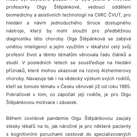
profesorky Olgy Štěpánkové, vedoucí oddělení
biomedicíny a asistivních technologií na CIIRC ČVUT, pro
hledání a návrh jednoduchého široce dostupného
nástroje, který by mohl sloužit pro předběžnou
diagnostiku této choroby. Olga Štěpánková se zabývá
umělou inteligencí a jejím využitím v lékařství celý svůj
profesní život a těmto tématům věnovala řadu článků a
studií. V posledních letech se soustřeďuje na hledání
příznaků, které mohou ukazovat na rozvoj Alzheimerovy
choroby. Navazuje tak i na vědecký výzkum svých rodičů,
kteří se tomuto tématu v Česku věnovali již od roku 1985.
Pokračovat v tom, co započali její rodiče, je pro Olgu
Štěpánkovou motivace i závazek.
Během covidové pandemie Olgu Štěpánkovou zaujaly
stesky lékařů na to, jak náročné je pro některé pacienty
s kognitivními poruchami cestovat do specializovaných