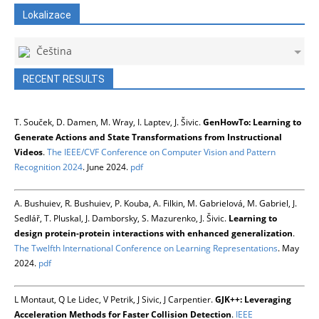
Lokalizace
Čeština
RECENT RESULTS
T. Souček, D. Damen, M. Wray, I. Laptev, J. Šivic.
GenHowTo: Learning to
Generate Actions and State Transformations from Instructional
Videos
.
The IEEE/CVF Conference on Computer Vision and Pattern
Recognition 2024
. June 2024.
pdf
A. Bushuiev, R. Bushuiev, P. Kouba, A. Filkin, M. Gabrielová, M. Gabriel, J.
Sedlář, T. Pluskal, J. Damborsky, S. Mazurenko, J. Šivic.
Learning to
design protein-protein interactions with enhanced generalization
.
The Twelfth International Conference on Learning Representations
. May
2024.
pdf
L Montaut, Q Le Lidec, V Petrik, J Sivic, J Carpentier.
GJK++: Leveraging
Acceleration Methods for Faster Collision Detection
.
IEEE