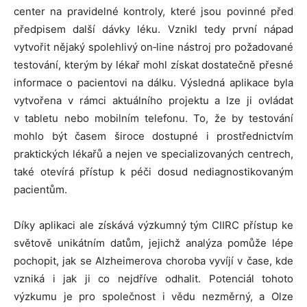
center na pravidelné kontroly, které jsou povinné před
předpisem další dávky léku. Vznikl tedy první nápad
vytvořit nějaký spolehlivý on‑line nástroj pro požadované
testování, kterým by lékař mohl získat dostatečně přesné
informace o pacientovi na dálku. Výsledná aplikace byla
vytvořena v rámci aktuálního projektu a lze ji ovládat
v tabletu nebo mobilním telefonu. To, že by testování
mohlo být časem široce dostupné i prostřednictvím
praktických lékařů a nejen ve specializovaných centrech,
také otevírá přístup k péči dosud nediagnostikovaným
pacientům.
Díky aplikaci ale získává výzkumný tým CIIRC přístup ke
světově unikátním datům, jejichž analýza pomůže lépe
pochopit, jak se Alzheimerova choroba vyvíjí v čase, kde
vzniká i jak ji co nejdříve odhalit. Potenciál tohoto
výzkumu je pro společnost i vědu nezměrný, a Olze