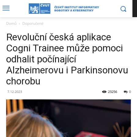
Domů
Doporučené
Revoluční česká aplikace
Cogni Trainee může pomoci
odhalit počínající
Alzheimerovu i Parkinsonovu
chorobu
7.12.2023
23256
0