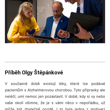
Příběh Olgy Štěpánkové
V současné době existují léky, které lze podávat
pacientům s Alzheimerovou chorobou. Tyto přípravky ale
neléčí, umí nemoc jen pozastavit. V době, kdy si vy nebo
vaše okolí všimne, že je s vámi něco v nepořádku, už
může být zbytečně pozdě. I to byla jedna z motivací