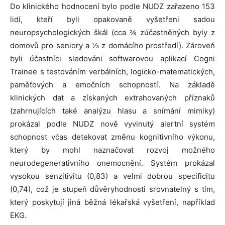
Do klinického hodnocení bylo podle NUDZ zařazeno 153
lidí, kteří byli opakovaně vyšetřeni sadou
neuropsychologických škál (cca ⅔ zúčastněných byly z
domovů pro seniory a ⅓ z domácího prostředí). Zároveň
byli účastníci sledováni softwarovou aplikací Cogni
Trainee s testováním verbálních, logicko-matematických,
paměťových a emočních schopností. Na základě
klinických dat a získaných extrahovaných příznaků
(zahrnujících také analýzu hlasu a snímání mimiky)
prokázal podle NUDZ nově vyvinutý alertní systém
schopnost včas detekovat změnu kognitivního výkonu,
který by mohl naznačovat rozvoj možného
neurodegenerativního onemocnění. Systém prokázal
vysokou senzitivitu (0,83) a velmi dobrou specificitu
(0,74), což je stupeň důvěryhodnosti srovnatelný s tím,
který poskytují jiná běžná lékařská vyšetření, například
EKG.