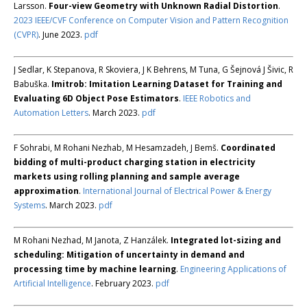
Larsson.
Four-view Geometry with Unknown Radial Distortion
.
2023 IEEE/CVF Conference on Computer Vision and Pattern Recognition
(CVPR)
. June 2023.
pdf
J Sedlar, K Stepanova, R Skoviera, J K Behrens, M Tuna, G Šejnová J Šivic, R
Babuška.
Imitrob: Imitation Learning Dataset for Training and
Evaluating 6D Object Pose Estimators
.
IEEE Robotics and
Automation Letters
. March 2023.
pdf
F Sohrabi, M Rohani Nezhab, M Hesamzadeh, J Bemš.
Coordinated
bidding of multi-product charging station in electricity
markets using rolling planning and sample average
approximation
.
International Journal of Electrical Power & Energy
Systems
. March 2023.
pdf
M Rohani Nezhad, M Janota, Z Hanzálek.
Integrated lot-sizing and
scheduling: Mitigation of uncertainty in demand and
processing time by machine learning
.
Engineering Applications of
Artificial Intelligence
. February 2023.
pdf