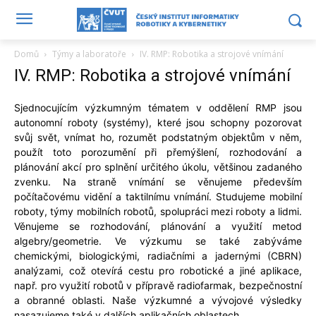
Domů
Týmy a laboratoře
IV. RMP: Robotika a strojové vnímání
IV. RMP: Robotika a strojové vnímání
Sjednocujícím výzkumným tématem v oddělení RMP jsou
autonomní roboty (systémy), které jsou schopny pozorovat
svůj svět, vnímat ho, rozumět podstatným objektům v něm,
použít toto porozumění při přemýšlení, rozhodování a
plánování akcí pro splnění určitého úkolu, většinou zadaného
zvenku. Na straně vnímání se věnujeme především
počítačovému vidění a taktilnímu vnímání. Studujeme mobilní
roboty, týmy mobilních robotů, spolupráci mezi roboty a lidmi.
Věnujeme se rozhodování, plánování a využití metod
algebry/geometrie. Ve výzkumu se také zabýváme
chemickými, biologickými, radiačními a jadernými (CBRN)
analýzami, což otevírá cestu pro robotické a jiné aplikace,
např. pro využití robotů v přípravě radiofarmak, bezpečnostní
a obranné oblasti. Naše výzkumné a vývojové výsledky
nasazujeme také v dalších aplikačních oblastech.