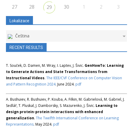
27
28
30
1
2
3
29
Lokalizace
Čeština
RECENT RESULTS
T. Souček, D. Damen, M. Wray, I. Laptev, J. Šivic.
GenHowTo: Learning
to Generate Actions and State Transformations from
Instructional Videos
.
The IEEE/CVF Conference on Computer Vision
and Pattern Recognition 2024
. June 2024.
pdf
A. Bushuiev, R. Bushuiev, P. Kouba, A. Filkin, M. Gabrielová, M. Gabriel, J.
Sedlář, T. Pluskal, J. Damborsky, S. Mazurenko, J. Šivic.
Learning to
design protein-protein interactions with enhanced
generalization
.
The Twelfth International Conference on Learning
Representations
. May 2024.
pdf