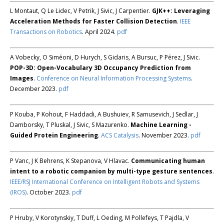
L Montaut, Q Le Lidec, V Petrik, J Sivic, J Carpentier.
GJK++: Leveraging
Acceleration Methods for Faster Collision Detection
.
IEEE
Transactions on Robotics
. April 2024.
pdf
A Vobecky, O Siméoni, D Hurych, S Gidaris, A Bursuc, P Pérez, J Sivic.
POP-3D: Open-Vocabulary 3D Occupancy Prediction from
Images
.
Conference on Neural Information Processing Systems
.
December 2023.
pdf
P Kouba, P Kohout, F Haddadi, A Bushuiev, R Samusevich, J Sedlar, J
Damborsky, T Pluskal, J Sivic, S Mazurenko.
Machine Learning -
Guided Protein Engineering
.
ACS Catalysis
. November 2023.
pdf
P Vanc, J K Behrens, K Stepanova, V Hlavac.
Communicating human
intent to a robotic companion by multi-type gesture sentences
.
IEEE/RSJ International Conference on Intelligent Robots and Systems
(IROS)
. October 2023.
pdf
P Hruby, V Korotynskiy, T Duff, L Oeding, M Pollefeys, T Pajdla, V