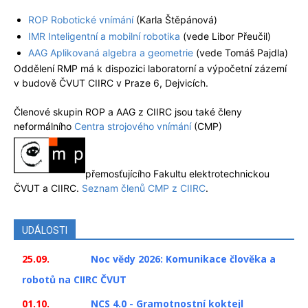
ROP Robotické vnímání
(Karla Štěpánová)
IMR Inteligentní a mobilní robotika
(vede Libor Přeučil)
AAG Aplikovaná algebra a geometrie
(vede Tomáš Pajdla)
Oddělení RMP má k dispozici laboratorní a výpočetní zázemí
v budově ČVUT CIIRC v Praze 6, Dejvicích.
Členové skupin ROP a AAG z CIIRC jsou také členy
neformálního
Centra strojového vnímání
(CMP)
přemosťujícího Fakultu elektrotechnickou
ČVUT a CIIRC.
Seznam členů CMP z CIIRC
.
UDÁLOSTI
25.09.
Noc vědy 2026: Komunikace člověka a
robotů na CIIRC ČVUT
01.10.
NCS 4.0 - Gramotnostní koktejl