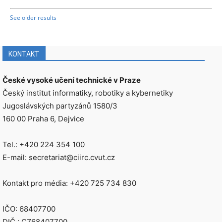
See older results
KONTAKT
České vysoké učení technické v Praze
Český institut informatiky, robotiky a kybernetiky
Jugoslávských partyzánů 1580/3
160 00 Praha 6, Dejvice
Tel.: +420 224 354 100
E-mail: secretariat@ciirc.cvut.cz
Kontakt pro média: +420 725 734 830
IČO: 68407700
DIČ.: CZ68407700