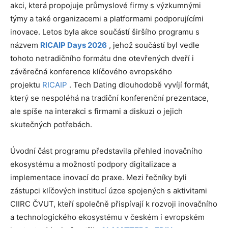
akci, která propojuje průmyslové firmy s výzkumnými
týmy a také organizacemi a platformami podporujícími
inovace. Letos byla akce součástí širšího programu s
názvem
RICAIP Days 2026
, jehož součástí byl vedle
tohoto netradičního formátu dne otevřených dveří i
závěrečná konference klíčového evropského
projektu
RICAIP
. Tech Dating dlouhodobě vyvíjí formát,
který se nespoléhá na tradiční konferenční prezentace,
ale spíše na interakci s firmami a diskuzi o jejich
skutečných potřebách.
Úvodní část programu představila přehled inovačního
ekosystému a možností podpory digitalizace a
implementace inovací do praxe. Mezi řečníky byli
zástupci klíčových institucí úzce spojených s aktivitami
CIIRC ČVUT, kteří společně přispívají k rozvoji inovačního
a technologického ekosystému v českém i evropském