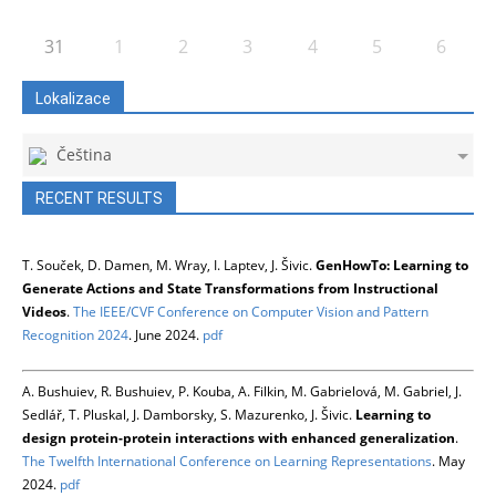
31
1
2
3
4
5
6
Lokalizace
Čeština
RECENT RESULTS
T. Souček, D. Damen, M. Wray, I. Laptev, J. Šivic.
GenHowTo: Learning to
Generate Actions and State Transformations from Instructional
Videos
.
The IEEE/CVF Conference on Computer Vision and Pattern
Recognition 2024
. June 2024.
pdf
A. Bushuiev, R. Bushuiev, P. Kouba, A. Filkin, M. Gabrielová, M. Gabriel, J.
Sedlář, T. Pluskal, J. Damborsky, S. Mazurenko, J. Šivic.
Learning to
design protein-protein interactions with enhanced generalization
.
The Twelfth International Conference on Learning Representations
. May
2024.
pdf