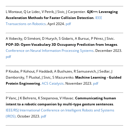
L Montaut, Q Le Lidec, V Petrik, J Sivic, J Carpentier.
GJK++: Leveraging
Acceleration Methods for Faster Collision Detection
.
IEEE
Transactions on Robotics
. April 2024.
pdf
A Vobecky, O Siméoni, D Hurych, S Gidaris, A Bursuc, P Pérez, J Sivic.
POP-3D: Open-Vocabulary 3D Occupancy Prediction from Images
.
Conference on Neural Information Processing Systems
. December 2023.
pdf
P Kouba, P Kohout, F Haddadi, A Bushuiev, R Samusevich, J Sedlar, J
Damborsky, T Pluskal, J Sivic, S Mazurenko.
Machine Learning - Guided
Protein Engineering
.
ACS Catalysis
. November 2023.
pdf
P Vanc, J K Behrens, K Stepanova, V Hlavac.
Communicating human
intent to a robotic companion by multi-type gesture sentences
.
IEEE/RSJ International Conference on Intelligent Robots and Systems
(IROS)
. October 2023.
pdf