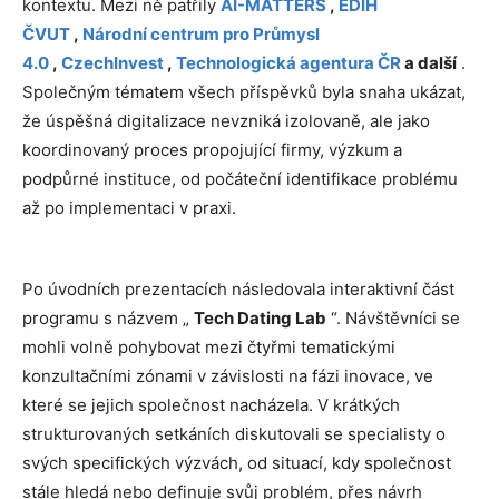
kontextu. Mezi ně patřily
AI-MATTERS
,
EDIH
ČVUT
,
Národní centrum pro Průmysl
4.0
,
CzechInvest
,
Technologická agentura ČR
a další
.
Společným tématem všech příspěvků byla snaha ukázat,
že úspěšná digitalizace nevzniká izolovaně, ale jako
koordinovaný proces propojující firmy, výzkum a
podpůrné instituce, od počáteční identifikace problému
až po implementaci v praxi.
Po úvodních prezentacích následovala interaktivní část
programu s názvem „
Tech Dating Lab
“. Návštěvníci se
mohli volně pohybovat mezi čtyřmi tematickými
konzultačními zónami v závislosti na fázi inovace, ve
které se jejich společnost nacházela. V krátkých
strukturovaných setkáních diskutovali se specialisty o
svých specifických výzvách, od situací, kdy společnost
stále hledá nebo definuje svůj problém, přes návrh