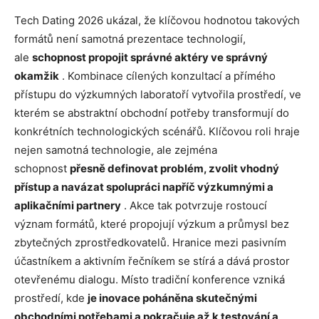
Tech Dating 2026 ukázal, že klíčovou hodnotou takových
formátů není samotná prezentace technologií,
ale
schopnost propojit správné aktéry ve správný
okamžik
. Kombinace cílených konzultací a přímého
přístupu do výzkumných laboratoří vytvořila prostředí, ve
kterém se abstraktní obchodní potřeby transformují do
konkrétních technologických scénářů. Klíčovou roli hraje
nejen samotná technologie, ale zejména
schopnost
přesně definovat problém, zvolit vhodný
přístup a navázat spolupráci napříč výzkumnými a
aplikačními partnery
. Akce tak potvrzuje rostoucí
význam formátů, které propojují výzkum a průmysl bez
zbytečných zprostředkovatelů. Hranice mezi pasivním
účastníkem a aktivním řečníkem se stírá a dává prostor
otevřenému dialogu. Místo tradiční konference vzniká
prostředí, kde
je inovace poháněna skutečnými
obchodními potřebami a pokračuje až k testování a