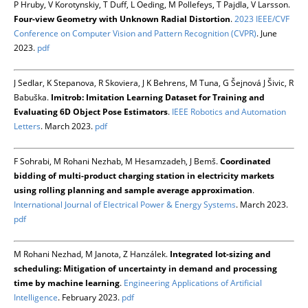
P Hruby, V Korotynskiy, T Duff, L Oeding, M Pollefeys, T Pajdla, V Larsson.
Four-view Geometry with Unknown Radial Distortion
.
2023 IEEE/CVF
Conference on Computer Vision and Pattern Recognition (CVPR)
. June
2023.
pdf
J Sedlar, K Stepanova, R Skoviera, J K Behrens, M Tuna, G Šejnová J Šivic, R
Babuška.
Imitrob: Imitation Learning Dataset for Training and
Evaluating 6D Object Pose Estimators
.
IEEE Robotics and Automation
Letters
. March 2023.
pdf
F Sohrabi, M Rohani Nezhab, M Hesamzadeh, J Bemš.
Coordinated
bidding of multi-product charging station in electricity markets
using rolling planning and sample average approximation
.
International Journal of Electrical Power & Energy Systems
. March 2023.
pdf
M Rohani Nezhad, M Janota, Z Hanzálek.
Integrated lot-sizing and
scheduling: Mitigation of uncertainty in demand and processing
time by machine learning
.
Engineering Applications of Artificial
Intelligence
. February 2023.
pdf