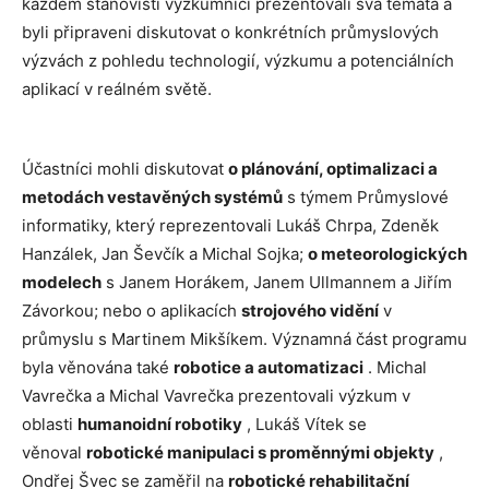
každém stanovišti výzkumníci prezentovali svá témata a
byli připraveni diskutovat o konkrétních průmyslových
výzvách z pohledu technologií, výzkumu a potenciálních
aplikací v reálném světě.
Účastníci mohli diskutovat
o plánování, optimalizaci a
metodách vestavěných systémů
s týmem Průmyslové
informatiky, který reprezentovali Lukáš Chrpa, Zdeněk
Hanzálek, Jan Ševčík a Michal Sojka;
o meteorologických
modelech
s Janem Horákem, Janem Ullmannem a Jiřím
Závorkou; nebo o aplikacích
strojového vidění
v
průmyslu s Martinem Mikšíkem. Významná část programu
byla věnována také
robotice a automatizaci
. Michal
Vavrečka a Michal Vavrečka prezentovali výzkum v
oblasti
humanoidní robotiky
, Lukáš Vítek se
věnoval
robotické manipulaci s proměnnými objekty
,
Ondřej Švec se zaměřil na
robotické rehabilitační