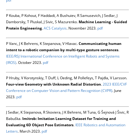
pdf
P Kouba, P Kohout, F Haddadi, A Bushuiev, R Samusevich, J Sedlar, J
Damborsky, T Pluskal, J Sivic, S Mazurenko.
Machine Learning - Guided
Protein Engineering
.
ACS Catalysis
. November 2023.
pdf
P Vanc, J K Behrens, K Stepanova, V Hlavac.
Communicating human
intent to a robotic companion by multi-type gesture sentences
.
IEEE/RSJ International Conference on Intelligent Robots and Systems
(IROS)
. October 2023.
pdf
P Hruby, V Korotynskiy, T Duff, L Oeding, M Pollefeys, T Pajdla, V Larsson.
Four-view Geometry with Unknown Radial Distortion
.
2023 IEEE/CVF
Conference on Computer Vision and Pattern Recognition (CVPR)
. June
2023.
pdf
J Sedlar, K Stepanova, R Skoviera, J K Behrens, M Tuna, G Šejnová J Šivic, R
Babuška.
Imitrob: Imitation Learning Dataset for Training and
Evaluating 6D Object Pose Estimators
.
IEEE Robotics and Automation
Letters
. March 2023.
pdf