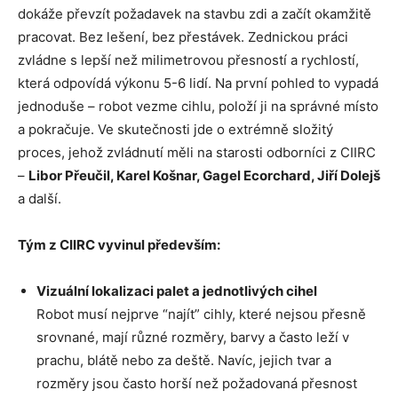
dokáže převzít požadavek na stavbu zdi a začít okamžitě
pracovat. Bez lešení, bez přestávek. Zednickou práci
zvládne s lepší než milimetrovou přesností a rychlostí,
která odpovídá výkonu 5-6 lidí. Na první pohled to vypadá
jednoduše – robot vezme cihlu, položí ji na správné místo
a pokračuje. Ve skutečnosti jde o extrémně složitý
proces, jehož zvládnutí měli na starosti odborníci z CIIRC
–
Libor Přeučil, Karel Košnar, Gagel Ecorchard, Jiří Dolejš
a další.
Tým z CIIRC vyvinul především:
Vizuální lokalizaci palet a jednotlivých cihel
Robot musí nejprve “najít” cihly, které nejsou přesně
srovnané, mají různé rozměry, barvy a často leží v
prachu, blátě nebo za deště. Navíc, jejich tvar a
rozměry jsou často horší než požadovaná přesnost