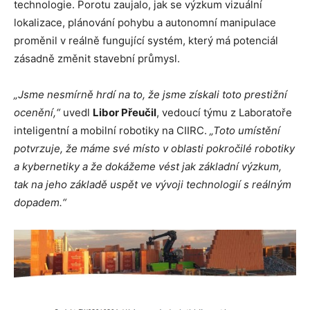
technologie. Porotu zaujalo, jak se výzkum vizuální
lokalizace, plánování pohybu a autonomní manipulace
proměnil v reálně fungující systém, který má potenciál
zásadně změnit stavební průmysl.
„Jsme nesmírně hrdí na to, že jsme získali toto prestižní
ocenění,“
uvedl
Libor Přeučil
, vedoucí týmu z Laboratoře
inteligentní a mobilní robotiky na CIIRC.
„Toto umístění
potvrzuje, že máme své místo v oblasti pokročilé robotiky
a kybernetiky a že dokážeme vést jak základní výzkum,
tak na jeho základě uspět ve vývoji technologií s reálným
dopadem.“