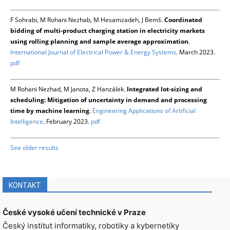
F Sohrabi, M Rohani Nezhab, M Hesamzadeh, J Bemš.
Coordinated
bidding of multi-product charging station in electricity markets
using rolling planning and sample average approximation
.
International Journal of Electrical Power & Energy Systems
. March 2023.
pdf
M Rohani Nezhad, M Janota, Z Hanzálek.
Integrated lot-sizing and
scheduling: Mitigation of uncertainty in demand and processing
time by machine learning
.
Engineering Applications of Artificial
Intelligence
. February 2023.
pdf
See older results
KONTAKT
České vysoké učení technické v Praze
Český institut informatiky, robotiky a kybernetiky