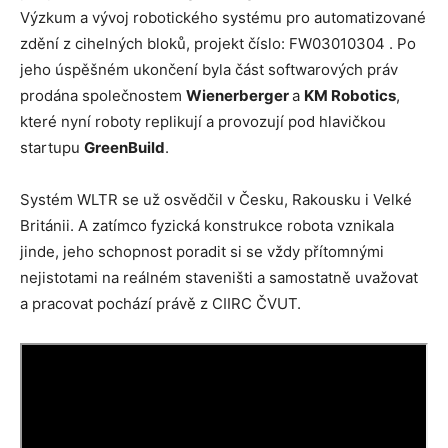
Výzkum a vývoj robotického systému pro automatizované
zdění z cihelných bloků, projekt číslo: FW03010304 . Po
jeho úspěšném ukončení byla část softwarových práv
prodána společnostem
Wienerberger
a
KM Robotics
,
které nyní roboty replikují a provozují pod hlavičkou
startupu
GreenBuild
.
Systém WLTR se už osvědčil v Česku, Rakousku i Velké
Británii. A zatímco fyzická konstrukce robota vznikala
jinde, jeho schopnost poradit si se vždy přítomnými
nejistotami na reálném staveništi a samostatně uvažovat
a pracovat pochází právě z CIIRC ČVUT.