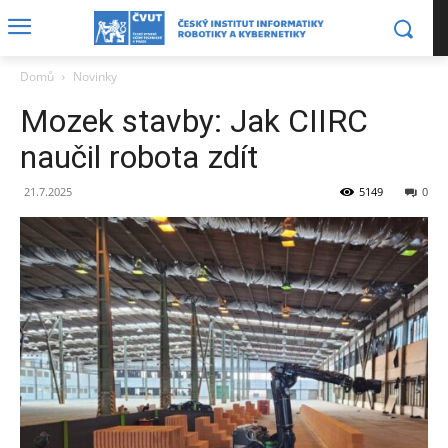
Domů
Novinky
Mozek stavby: Jak CIIRC
naučil robota zdít
21.7.2025
5149
0