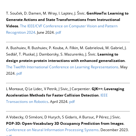
T. Souček, D. Damen, M. Wray, I. Laptev, J. Šivic.
GenHowTo: Learning to
Generate Actions and State Transformations from Instructional
Videos
.
The IEEE/CVF Conference on Computer Vision and Pattern
Recognition 2024
. June 2024.
pdf
A. Bushuiev, R. Bushuiev, P. Kouba, A. Filkin, M. Gabrielová, M. Gabriel, J.
Sedlář, T. Pluskal, J. Damborsky, S. Mazurenko, J. Šivic.
Learning to
design protein-protein interactions with enhanced generalization
.
The Twelfth International Conference on Learning Representations
. May
2024.
pdf
L Montaut, Q Le Lidec, V Petrik, J Sivic, J Carpentier.
GJK++: Leveraging
Acceleration Methods for Faster Collision Detection
.
IEEE
Transactions on Robotics
. April 2024.
pdf
A Vobecky, O Siméoni, D Hurych, S Gidaris, A Bursuc, P Pérez, J Sivic.
POP-3D: Open-Vocabulary 3D Occupancy Prediction from Images
.
Conference on Neural Information Processing Systems
. December 2023.