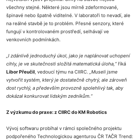
všechny stejné. Některé jsou mírně zdeformované,
špinavé nebo špatně viditelné. V laboratoři to nevadí, ale
na reálné stavbě je to problém. Přesné senzory, které
fungují v kontrolovaném prostředí, selhávají ve
venkovních podmínkách.
„I zdánlivě jednoduchý úkol, jako je naplánovat uchopení
cihly, je ve skutečnosti složitá matematická úloha,“
říká
Libor Přeučil
, vedoucí týmu na CIIRC.
„Museli jsme
vytvořit systém, který je dostatečně chytrý, ale zároveň
dost rychlý, a především provozně spolehlivý tak, aby
dokázal konkurovat lidským zedníkům.“
Z výzkumu do praxe: z CIIRC do KM Robotics
Vývoj softwaru probíhal v rámci společného projektu
podpořeného Technologickou agenturou ČR TAČR Trend: