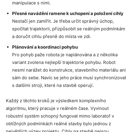
manipulace s nimi.
Přesné navádění ramene k uchopení a položení cihly
Nestačí jen zamířit. Je třeba určit správný úchop,
spočítat trajektorii, přizpůsobit se reálným podmínkám
a doručit cihlu přesně do místa ve zdi.
Plánování a koordinaci pohybu
Pro pohyb paže robota je naplánována a z několika
variant zvolena nejlepší trajektorie pohybu. Robot
nesmí narážet do konstrukce, stavebního materiálu ani
sám do sebe. Navíc se jeho práce musí synchronizovat
s dalšími stroji, které na stavbě operují.
Každý z těchto kroků je výsledkem komplexního
algoritmu, který pracuje v reálném čase. Vyvinout
robustní systém schopný fungovat mimo laboratoř v
obtížných podmínkách reálné stavby bylo jednou z
největších výzev projektu. Cihly na stavbě nejsou