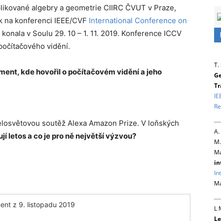
likované algebry a geometrie CIIRC ČVUT v Praze,
ek na konferenci IEEE/CVF
International Conference on
 konala v Soulu 29. 10 – 1. 11. 2019. Konference ICCV
 počítačového vidění.
T.
ent, kde hovořil o počítačovém vidění a jeho
Ge
Tr
IE
Re
 celosvětovou soutěž Alexa Amazon Prize. V loňských
A.
jí letos a co je pro ně největší výzvou?
M.
Ma
in
In
Ma
ent z 9. listopadu 2019
L 
Le