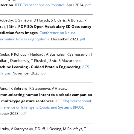
tection
.
IEEE Transactions on Robotics
. April 2024.
pdf
Vobecky, O Siméoni, D Hurych, S Gidaris, A Bursuc, P
rez, J Sivic.
POP-3D: Open-Vocabulary 3D Occupancy
ediction from Images
.
Conference on Neural
formation Processing Systems
. December 2023.
pdf
Kouba, P Kohout, F Haddadi, A Bushuiev, R Samusevich, J
dlar, J Damborsky, T Pluskal, J Sivic, S Mazurenko.
chine Learning - Guided Protein Engineering
.
ACS
talysis
. November 2023.
pdf
Vanc, J K Behrens, K Stepanova, V Hlavac.
mmunicating human intent to a robotic companion
 multi-type gesture sentences
.
IEEE/RSJ International
nference on Intelligent Robots and Systems (IROS)
.
tober 2023.
pdf
Hruby, V Korotynskiy, T Duff, L Oeding, M Pollefeys, T