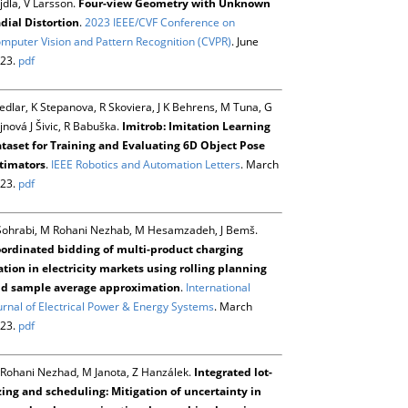
jdla, V Larsson.
Four-view Geometry with Unknown
dial Distortion
.
2023 IEEE/CVF Conference on
mputer Vision and Pattern Recognition (CVPR)
. June
23.
pdf
Sedlar, K Stepanova, R Skoviera, J K Behrens, M Tuna, G
jnová J Šivic, R Babuška.
Imitrob: Imitation Learning
taset for Training and Evaluating 6D Object Pose
timators
.
IEEE Robotics and Automation Letters
. March
23.
pdf
Sohrabi, M Rohani Nezhab, M Hesamzadeh, J Bemš.
ordinated bidding of multi-product charging
ation in electricity markets using rolling planning
d sample average approximation
.
International
urnal of Electrical Power & Energy Systems
. March
23.
pdf
Rohani Nezhad, M Janota, Z Hanzálek.
Integrated lot-
zing and scheduling: Mitigation of uncertainty in