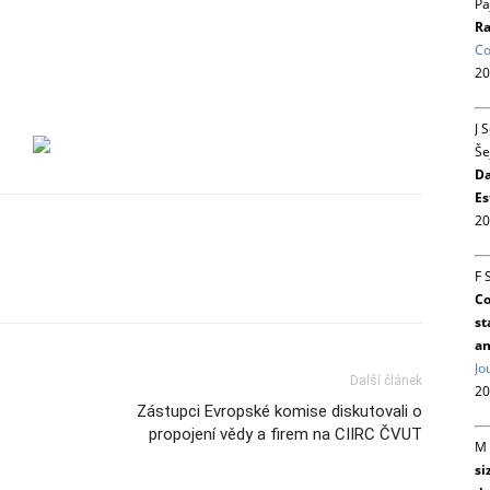
Pa
Ra
Co
20
J 
Še
Da
Es
20
F 
Co
st
an
Jo
Další článek
20
Zástupci Evropské komise diskutovali o
propojení vědy a firem na CIIRC ČVUT
M 
si