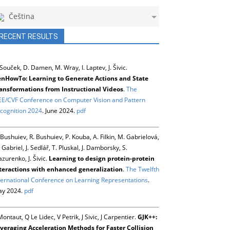
Čeština
RECENT RESULTS
 Souček, D. Damen, M. Wray, I. Laptev, J. Šivic.
nHowTo: Learning to Generate Actions and State
ansformations from Instructional Videos
.
The
EE/CVF Conference on Computer Vision and Pattern
cognition 2024
. June 2024.
pdf
 Bushuiev, R. Bushuiev, P. Kouba, A. Filkin, M. Gabrielová,
 Gabriel, J. Sedlář, T. Pluskal, J. Damborsky, S.
zurenko, J. Šivic.
Learning to design protein-protein
teractions with enhanced generalization
.
The Twelfth
ternational Conference on Learning Representations
.
y 2024.
pdf
Montaut, Q Le Lidec, V Petrik, J Sivic, J Carpentier.
GJK++:
veraging Acceleration Methods for Faster Collision