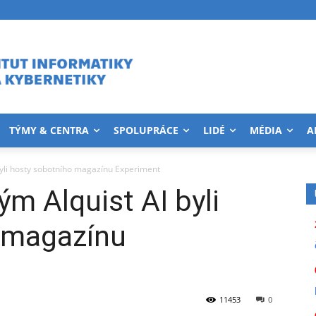
TÝMY & CENTRA
SPOLUPRÁCE
LIDÉ
MÉDIA
A
byli hosty sobotního magazínu Experiment
ým Alquist AI byli
 magazínu
11453
0