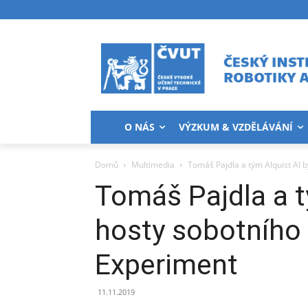
O NÁS
VÝZKUM & VZDĚLÁVÁNÍ
Domů
Multimedia
Tomáš Pajdla a tým Alquist AI 
Tomáš Pajdla a t
hosty sobotního
Experiment
11.11.2019