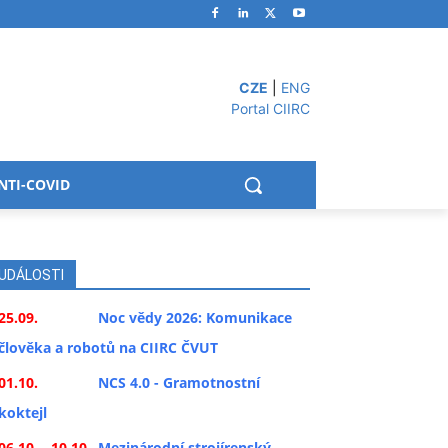
CZE
|
ENG
Portal CIIRC
NTI-COVID
UDÁLOSTI
25.09.
Noc vědy 2026: Komunikace
člověka a robotů na CIIRC ČVUT
01.10.
NCS 4.0 - Gramotnostní
koktejl
06.10. - 10.10.
Mezinárodní strojírenský