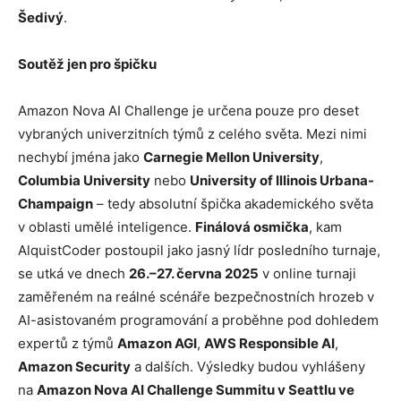
Šedivý
.
Soutěž jen pro špičku
Amazon Nova AI Challenge je určena pouze pro deset
vybraných univerzitních týmů z celého světa. Mezi nimi
nechybí jména jako
Carnegie Mellon University
,
Columbia University
nebo
University of Illinois Urbana-
Champaign
– tedy absolutní špička akademického světa
v oblasti umělé inteligence.
Finálová osmička
, kam
AlquistCoder postoupil jako jasný lídr posledního turnaje,
se utká ve dnech
26.–27. června 2025
v online turnaji
zaměřeném na reálné scénáře bezpečnostních hrozeb v
AI-asistovaném programování a proběhne pod dohledem
expertů z týmů
Amazon AGI
,
AWS Responsible AI
,
Amazon Security
a dalších. Výsledky budou vyhlášeny
na
Amazon Nova AI Challenge Summitu v Seattlu ve