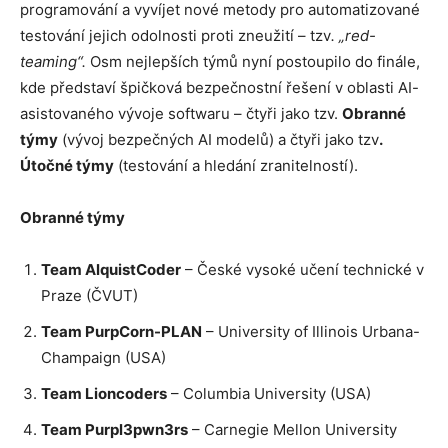
programování a vyvíjet nové metody pro automatizované
testování jejich odolnosti proti zneužití – tzv
. „red-
teaming“.
Osm nejlepších týmů nyní postoupilo do finále,
kde představí špičková bezpečnostní řešení v oblasti AI-
asistovaného vývoje softwaru – čtyři jako tzv.
Obranné
týmy
(vývoj bezpečných AI modelů) a čtyři jako tzv
.
Útočné týmy
(testování a hledání zranitelností).
Obranné týmy
Team AlquistCoder
– České vysoké učení technické v
Praze (ČVUT)
Team PurpCorn-PLAN
– University of Illinois Urbana-
Champaign (USA)
Team Lioncoders
– Columbia University (USA)
Team Purpl3pwn3rs
– Carnegie Mellon University