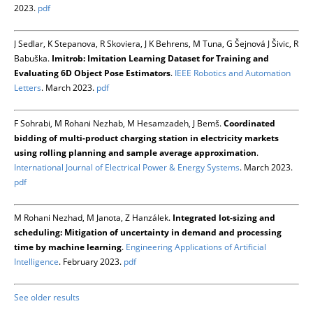
2023.
pdf
J Sedlar, K Stepanova, R Skoviera, J K Behrens, M Tuna, G Šejnová J Šivic, R
Babuška.
Imitrob: Imitation Learning Dataset for Training and
Evaluating 6D Object Pose Estimators
.
IEEE Robotics and Automation
Letters
. March 2023.
pdf
F Sohrabi, M Rohani Nezhab, M Hesamzadeh, J Bemš.
Coordinated
bidding of multi-product charging station in electricity markets
using rolling planning and sample average approximation
.
International Journal of Electrical Power & Energy Systems
. March 2023.
pdf
M Rohani Nezhad, M Janota, Z Hanzálek.
Integrated lot-sizing and
scheduling: Mitigation of uncertainty in demand and processing
time by machine learning
.
Engineering Applications of Artificial
Intelligence
. February 2023.
pdf
See older results