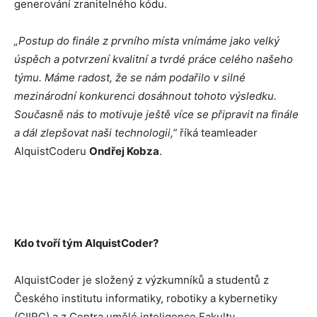
generování zranitelného kódu.
„Postup do finále z prvního místa vnímáme jako velký
úspěch a potvrzení kvalitní a tvrdé práce celého našeho
týmu. Máme radost, že se nám podařilo v silné
mezinárodní konkurenci dosáhnout tohoto výsledku.
Současně nás to motivuje ještě více se připravit na finále
a dál zlepšovat naši technologii,”
říká teamleader
AlquistCoderu
Ondřej Kobza
.
Kdo tvoří tým AlquistCoder?
AlquistCoder je složený z výzkumníků a studentů z
Českého institutu informatiky, robotiky a kybernetiky
(CIIRC) a z Centra umělé inteligence Fakulty