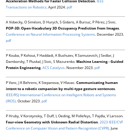
Acceleration Methods for Faster Collision Detection
.
IEEE
Transactions on Robotics
. April 2024.
pdf
A Vobecky, O Siméoni, D Hurych, S Gidaris, A Bursuc, P Pérez, J Sivic.
POP-3D: Open-Vocabulary 3D Occupancy Prediction from Images
.
Conference on Neural Information Processing Systems
. December 2023.
pdf
P Kouba, P Kohout, F Haddadi, A Bushuiev, R Samusevich, J Sedlar, J
Damborsky, T Pluskal, J Sivic, S Mazurenko.
Machine Learning - Guided
Protein Engineering
.
ACS Catalysis
. November 2023.
pdf
P Vanc, J K Behrens, K Stepanova, V Hlavac.
Communicating human
intent to a robotic companion by multi-type gesture sentences
.
IEEE/RSJ International Conference on Intelligent Robots and Systems
(IROS)
. October 2023.
pdf
P Hruby, V Korotynskiy, T Duff, L Oeding, M Pollefeys, T Pajdla, V Larsson.
Four-view Geometry with Unknown Radial Distortion
.
2023 IEEE/CVF
Conference on Computer Vision and Pattern Recognition (CVPR)
. June