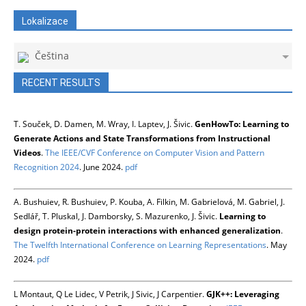
Lokalizace
Čeština
RECENT RESULTS
T. Souček, D. Damen, M. Wray, I. Laptev, J. Šivic.
GenHowTo: Learning to
Generate Actions and State Transformations from Instructional
Videos
.
The IEEE/CVF Conference on Computer Vision and Pattern
Recognition 2024
. June 2024.
pdf
A. Bushuiev, R. Bushuiev, P. Kouba, A. Filkin, M. Gabrielová, M. Gabriel, J.
Sedlář, T. Pluskal, J. Damborsky, S. Mazurenko, J. Šivic.
Learning to
design protein-protein interactions with enhanced generalization
.
The Twelfth International Conference on Learning Representations
. May
2024.
pdf
L Montaut, Q Le Lidec, V Petrik, J Sivic, J Carpentier.
GJK++: Leveraging