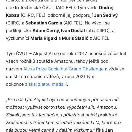
elektrotechnické ČVUT (AIC FEL). Tým vede
Ondřej
Kobza
(CIIRC, FEL), odborně jej podporují
Jan Šedivý
(CIIRC) a
Sebastian Garcia
(AIC FEL). Na vývoji se
podílejí také
Adam Černý, Ivan Dostál
(oba CIIRC), a
výzkumníci
Maria Rigaki
a
Muris Sladić
z AIC FEL.
Tým ČVUT – Alquist AI se od roku 2017 úspěšně zúčastnil
všech ročníků soutěže Amazonu, tehdy ještě pod
názvem
Alexa Prize Socialbot Grand Challenge
a vždy se
umístil na stupních vítězů, v roce 2021 tým
dokonce
získal zlatou medaili
.
„Pro náš tým Alquist bylo neocenitelným přínosem mít
možnost využívat obrovskou výpočetní sílu Amazonu.
Získali jsme tak jedinečnou příležitost nabýt praktické
zkušenosti s tréninkem středně velkého LLM, které pro
nás budou velmi cenné v dalším výzkumu,”
říká
Jan