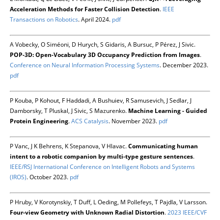
Acceleration Methods for Faster Collision Detection
.
IEEE
Transactions on Robotics
. April 2024.
pdf
A Vobecky, O Siméoni, D Hurych, S Gidaris, A Bursuc, P Pérez, J Sivic.
POP-3D: Open-Vocabulary 3D Occupancy Prediction from Images
.
Conference on Neural Information Processing Systems
. December 2023.
pdf
P Kouba, P Kohout, F Haddadi, A Bushuiev, R Samusevich, J Sedlar, J
Damborsky, T Pluskal, J Sivic, S Mazurenko.
Machine Learning - Guided
Protein Engineering
.
ACS Catalysis
. November 2023.
pdf
P Vanc, J K Behrens, K Stepanova, V Hlavac.
Communicating human
intent to a robotic companion by multi-type gesture sentences
.
IEEE/RSJ International Conference on Intelligent Robots and Systems
(IROS)
. October 2023.
pdf
P Hruby, V Korotynskiy, T Duff, L Oeding, M Pollefeys, T Pajdla, V Larsson.
Four-view Geometry with Unknown Radial Distortion
.
2023 IEEE/CVF