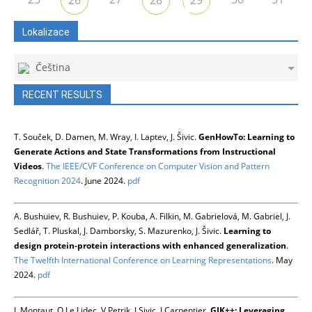
Lokalizace
Čeština
RECENT RESULTS
T. Souček, D. Damen, M. Wray, I. Laptev, J. Šivic.
GenHowTo: Learning to
Generate Actions and State Transformations from Instructional
Videos
.
The IEEE/CVF Conference on Computer Vision and Pattern
Recognition 2024
. June 2024.
pdf
A. Bushuiev, R. Bushuiev, P. Kouba, A. Filkin, M. Gabrielová, M. Gabriel, J.
Sedlář, T. Pluskal, J. Damborsky, S. Mazurenko, J. Šivic.
Learning to
design protein-protein interactions with enhanced generalization
.
The Twelfth International Conference on Learning Representations
. May
2024.
pdf
L Montaut, Q Le Lidec, V Petrik, J Sivic, J Carpentier.
GJK++: Leveraging