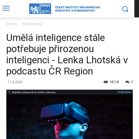
Domů
Multimedia
Umělá inteligence stále
potřebuje přirozenou
inteligenci - Lenka Lhotská v
podcastu ČR Region
11.4.2024
18118
0