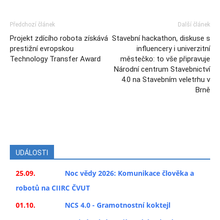
Předchozí článek
Další článek
Projekt zdícího robota získává
Stavební hackathon, diskuse s
prestižní evropskou
influencery i univerzitní
Technology Transfer Award
městečko: to vše připravuje
Národní centrum Stavebnictví
4.0 na Stavebním veletrhu v
Brně
UDÁLOSTI
25.09.
Noc vědy 2026: Komunikace člověka a
robotů na CIIRC ČVUT
01.10.
NCS 4.0 - Gramotnostní koktejl