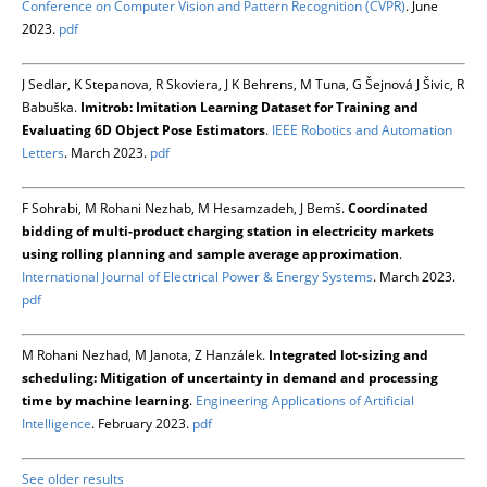
Conference on Computer Vision and Pattern Recognition (CVPR)
. June
2023.
pdf
J Sedlar, K Stepanova, R Skoviera, J K Behrens, M Tuna, G Šejnová J Šivic, R
Babuška.
Imitrob: Imitation Learning Dataset for Training and
Evaluating 6D Object Pose Estimators
.
IEEE Robotics and Automation
Letters
. March 2023.
pdf
F Sohrabi, M Rohani Nezhab, M Hesamzadeh, J Bemš.
Coordinated
bidding of multi-product charging station in electricity markets
using rolling planning and sample average approximation
.
International Journal of Electrical Power & Energy Systems
. March 2023.
pdf
M Rohani Nezhad, M Janota, Z Hanzálek.
Integrated lot-sizing and
scheduling: Mitigation of uncertainty in demand and processing
time by machine learning
.
Engineering Applications of Artificial
Intelligence
. February 2023.
pdf
See older results