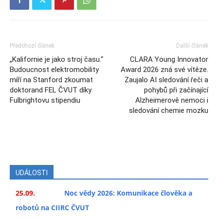
Předchozí článek
Další článek
„Kalifornie je jako stroj času.“
CLARA Young Innovator
Budoucnost elektromobility
Award 2026 zná své vítěze.
míří na Stanford zkoumat
Zaujalo AI sledování řeči a
doktorand FEL ČVUT díky
pohybů při začínající
Fulbrightovu stipendiu
Alzheimerově nemoci i
sledování chemie mozku
UDÁLOSTI
25.09.
Noc vědy 2026: Komunikace člověka a
robotů na CIIRC ČVUT