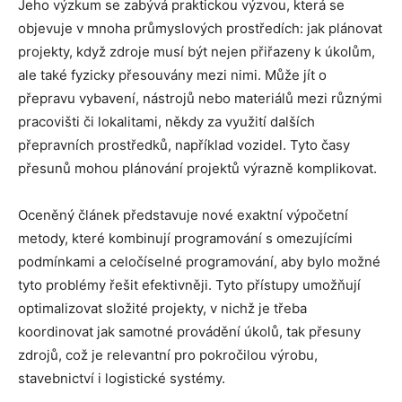
Jeho výzkum se zabývá praktickou výzvou, která se
objevuje v mnoha průmyslových prostředích: jak plánovat
projekty, když zdroje musí být nejen přiřazeny k úkolům,
ale také fyzicky přesouvány mezi nimi. Může jít o
přepravu vybavení, nástrojů nebo materiálů mezi různými
pracovišti či lokalitami, někdy za využití dalších
přepravních prostředků, například vozidel. Tyto časy
přesunů mohou plánování projektů výrazně komplikovat.
Oceněný článek představuje nové exaktní výpočetní
metody, které kombinují programování s omezujícími
podmínkami a celočíselné programování, aby bylo možné
tyto problémy řešit efektivněji. Tyto přístupy umožňují
optimalizovat složité projekty, v nichž je třeba
koordinovat jak samotné provádění úkolů, tak přesuny
zdrojů, což je relevantní pro pokročilou výrobu,
stavebnictví i logistické systémy.