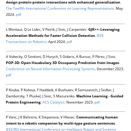
design protein-protein interactions with enhanced generalization
.
The Twelfth International Conference on Learning Representations
. May
2024.
pdf
L Montaut, Q Le Lidec, V Petrik, J Sivic, J Carpentier.
GJK++: Leveraging
Acceleration Methods for Faster Collision Detection
.
IEEE
Transactions on Robotics
. April 2024.
pdf
A Vobecky, O Siméoni, D Hurych, S Gidaris, A Bursuc, P Pérez, J Sivic.
POP-3D: Open-Vocabulary 3D Occupancy Prediction from Images
.
Conference on Neural Information Processing Systems
. December 2023.
pdf
P Kouba, P Kohout, F Haddadi, A Bushuiev, R Samusevich, J Sedlar, J
Damborsky, T Pluskal, J Sivic, S Mazurenko.
Machine Learning - Guided
Protein Engineering
.
ACS Catalysis
. November 2023.
pdf
P Vanc, J K Behrens, K Stepanova, V Hlavac.
Communicating human
intent to a robotic companion by multi-type gesture sentences
.
IEEE/RSJ International Conference on Intelligent Robots and Systems