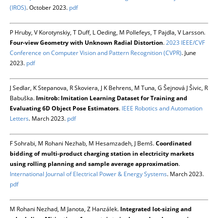
(IROS)
. October 2023.
pdf
P Hruby, V Korotynskiy, T Duff, L Oeding, M Pollefeys, T Pajdla, V Larsson.
Four-view Geometry with Unknown Radial Distortion
.
2023 IEEE/CVF
Conference on Computer Vision and Pattern Recognition (CVPR)
. June
2023.
pdf
J Sedlar, K Stepanova, R Skoviera, J K Behrens, M Tuna, G Šejnová J Šivic, R
Babuška.
Imitrob: Imitation Learning Dataset for Training and
Evaluating 6D Object Pose Estimators
.
IEEE Robotics and Automation
Letters
. March 2023.
pdf
F Sohrabi, M Rohani Nezhab, M Hesamzadeh, J Bemš.
Coordinated
bidding of multi-product charging station in electricity markets
using rolling planning and sample average approximation
.
International Journal of Electrical Power & Energy Systems
. March 2023.
pdf
M Rohani Nezhad, M Janota, Z Hanzálek.
Integrated lot-sizing and