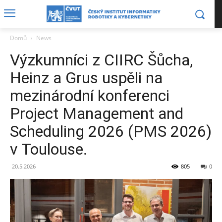
Domů
News
Výzkumníci z CIIRC Šůcha,
Heinz a Grus uspěli na
mezinárodní konferenci
Project Management and
Scheduling 2026 (PMS 2026)
v Toulouse.
20.5.2026
805
0