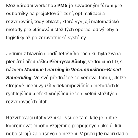
Mezinárodní workshop
PMS
je zavedeným fórem pro
odborníky na projektové řízení, optimalizaci a
rozvrhování, tedy oblasti, které vyvíjejí matematické
metody pro plánování složitých operací od výroby a
logistiky až po zdravotnické systémy.
Jedním z hlavních bodů letošního ročníku byla zvaná
plenární přednáška
Přemysla Šůchy
, vedoucího IID, s
názvem
Machine Learning in Decomposition-Based
Scheduling
. Ve své přednášce se věnoval tomu, jak lze
strojové učení využít v dekompozičních metodách k
rychlejšímu a efektivnějšímu řešení velmi složitých
rozvrhovacích úloh.
Rozvrhovací úlohy vznikají všude tam, kde je nutné
koordinovat mnoho vzájemně propojených úkolů, lidí
nebo strojů za přísných omezení. V praxi jde například o