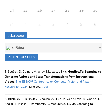
24
25
26
27
28
29
30
31
1
2
3
4
5
6
Lokalizace
Čeština
RECENT RESULTS
T. Souček, D. Damen, M. Wray, I. Laptev, J. Šivic.
GenHowTo: Learning to
Generate Actions and State Transformations from Instructional
Videos
.
The IEEE/CVF Conference on Computer Vision and Pattern
Recognition 2024
. June 2024.
pdf
A. Bushuiev, R. Bushuiev, P. Kouba, A. Filkin, M. Gabrielová, M. Gabriel, J.
Sedlář, T. Pluskal, J. Damborsky, S. Mazurenko, J. Šivic.
Learning to