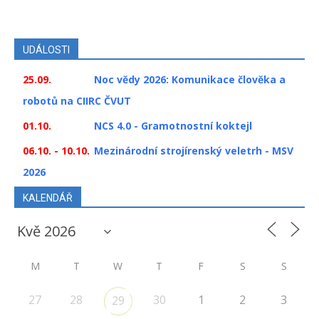
UDÁLOSTI
25.09.
Noc vědy 2026: Komunikace člověka a
robotů na CIIRC ČVUT
01.10.
NCS 4.0 - Gramotnostní koktejl
06.10. - 10.10.
Mezinárodní strojírenský veletrh - MSV
2026
KALENDÁŘ
M
T
W
T
F
S
S
27
28
30
1
2
3
29