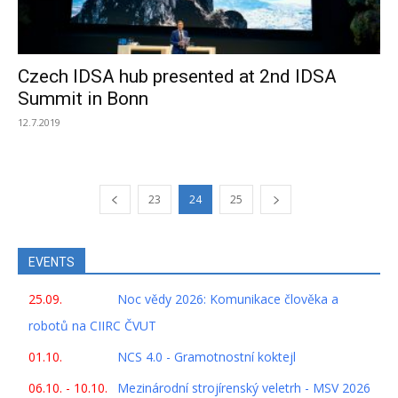
Czech IDSA hub presented at 2nd IDSA
Summit in Bonn
12.7.2019
23
24
25
EVENTS
25.09.
Noc vědy 2026: Komunikace člověka a
robotů na CIIRC ČVUT
01.10.
NCS 4.0 - Gramotnostní koktejl
06.10. - 10.10.
Mezinárodní strojírenský veletrh - MSV 2026