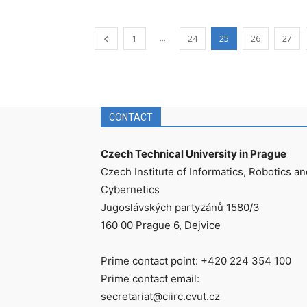
...
1
24
25
26
27
CONTACT
Czech Technical University in Prague
Czech Institute of Informatics, Robotics an
Cybernetics
Jugoslávských partyzánů 1580/3
160 00 Prague 6, Dejvice
Prime contact point: +420 224 354 100
Prime contact email:
secretariat@ciirc.cvut.cz