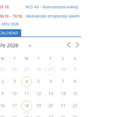
01.10.
NCS 4.0 - Gramotnostní koktejl
06.10. - 10.10.
Mezinárodní strojírenský veletrh
- MSV 2026
CALENDAR
M
T
W
T
F
S
S
23
24
25
26
28
1
27
2
3
5
6
7
8
4
9
10
11
12
13
14
15
16
17
19
20
21
22
18