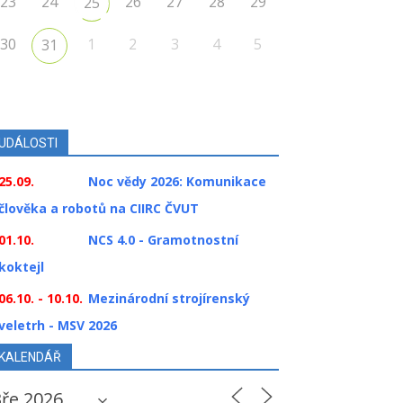
23
24
26
27
28
29
25
30
1
2
3
4
5
31
UDÁLOSTI
25.09.
Noc vědy 2026: Komunikace
člověka a robotů na CIIRC ČVUT
01.10.
NCS 4.0 - Gramotnostní
koktejl
06.10. - 10.10.
Mezinárodní strojírenský
veletrh - MSV 2026
KALENDÁŘ