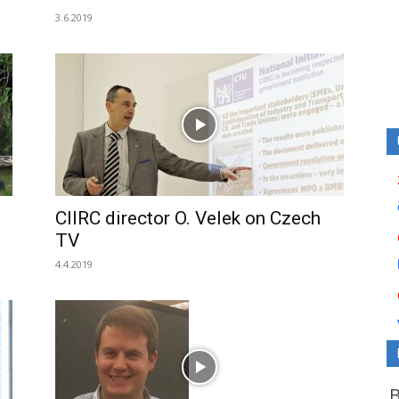
3.6.2019
CIIRC director O. Velek on Czech
TV
4.4.2019