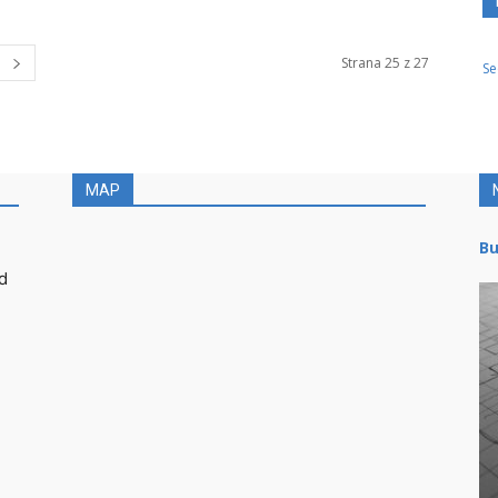
Strana 25 z 27
Se
MAP
Bu
d