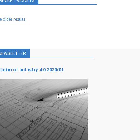
RECENT RESULTS
e older results
NEWSLETTER
lletin of Industry 4.0 2020/01