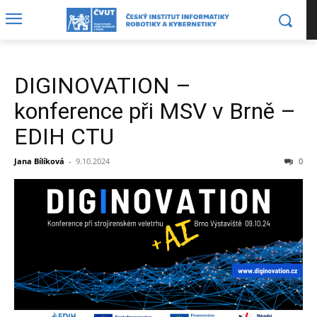
DIGINOVATION –
konference při MSV v Brně –
EDIH CTU
Jana Bílíková
-
9.10.2024
0