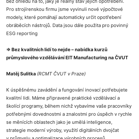
bez ohledu na to, jaký je reálný stav jejich opotřebení.
Pro strojírenskou firmu jsme vyvinuli nové výpočtové
modely, které pomáhají automaticky určit opotřebení
obráběcích nástrojů. Data jsou dále použita pro povinný
ESG reporting
⇒ Bez kvalitních lidí to nejde – nabídka kurzů
průmyslového vzdělávání EIT Manufacturing na ČVUT
Matěj Sulitka
(RCMT ČVUT v Praze)
K úspěšnému zavádění a fungování inovací potřebujete
kvalitní lidi. Máme připravené praktické vzdělávací a
školící programy, během nichž vybavíme vaše pracovníky
potřebnými dovednostmi a znalostmi pro úspěch v rychle
se měnících oblastech jako je umělá inteligence,
strategie moderní výroby, využití digitálních dvojčat
v průmyslu a optimalizace výrobních procesů.