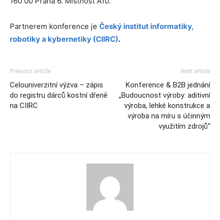
160 00 Praha 6. Místnost A10.
Partnerem konference je
Český institut informatiky,
robotiky a kybernetiky (CIIRC)
.
Previous article
Next article
Celouniverzitní výzva – zápis
Konference & B2B jednání
do registru dárců kostní dřeně
„Budoucnost výroby: aditivní
na CIIRC
výroba, lehké konstrukce a
výroba na míru s účinným
využitím zdrojů“