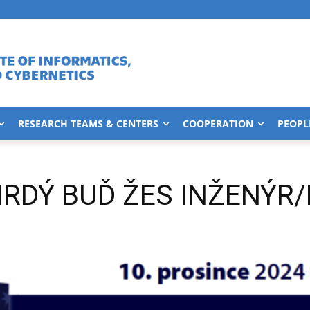
RESEARCH TEAMS & CENTERS
COOPERATION
PEOPL
 HRDÝ BUĎ ŽES INŽENÝR