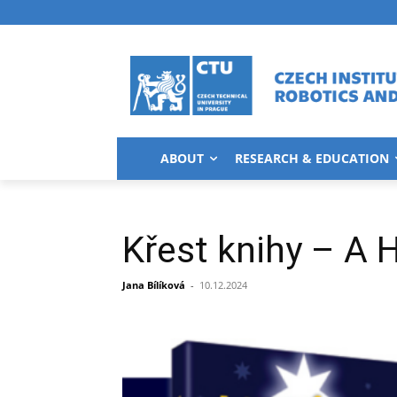
ABOUT
RESEARCH & EDUCATION
Křest knihy – A
Jana Bílíková
-
10.12.2024