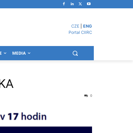
CZE
|
ENG
Portal CIIRC
E
MEDIA
/KA
0