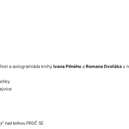
křest a autogramiáda knihy
Ivana Pilného
a
Romana Dvořáka
s 
etiky
ejvice
ty“ nad knihou PROČ SE