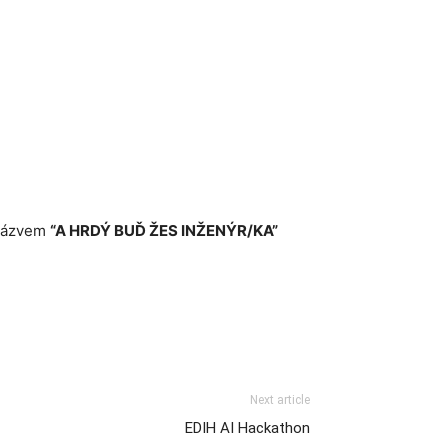
názvem
“A HRDÝ BUĎ ŽES INŽENÝR/KA”
Next article
EDIH AI Hackathon