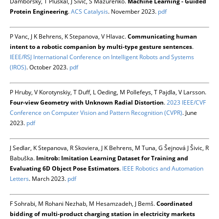
Damborsky, T Pluskal, J Sivic, S Mazurenko.
Machine Learning - Guided
Protein Engineering
.
ACS Catalysis
. November 2023.
pdf
P Vanc, J K Behrens, K Stepanova, V Hlavac.
Communicating human
intent to a robotic companion by multi-type gesture sentences
.
IEEE/RSJ International Conference on Intelligent Robots and Systems
(IROS)
. October 2023.
pdf
P Hruby, V Korotynskiy, T Duff, L Oeding, M Pollefeys, T Pajdla, V Larsson.
Four-view Geometry with Unknown Radial Distortion
.
2023 IEEE/CVF
Conference on Computer Vision and Pattern Recognition (CVPR)
. June
2023.
pdf
J Sedlar, K Stepanova, R Skoviera, J K Behrens, M Tuna, G Šejnová J Šivic, R
Babuška.
Imitrob: Imitation Learning Dataset for Training and
Evaluating 6D Object Pose Estimators
.
IEEE Robotics and Automation
Letters
. March 2023.
pdf
F Sohrabi, M Rohani Nezhab, M Hesamzadeh, J Bemš.
Coordinated
bidding of multi-product charging station in electricity markets