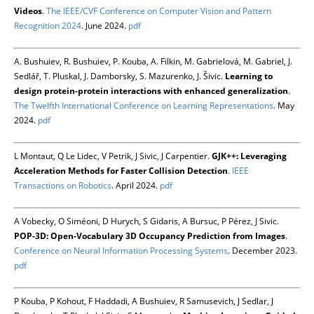
Videos
.
The IEEE/CVF Conference on Computer Vision and Pattern
Recognition 2024
. June 2024.
pdf
A. Bushuiev, R. Bushuiev, P. Kouba, A. Filkin, M. Gabrielová, M. Gabriel, J.
Sedlář, T. Pluskal, J. Damborsky, S. Mazurenko, J. Šivic.
Learning to
design protein-protein interactions with enhanced generalization
.
The Twelfth International Conference on Learning Representations
. May
2024.
pdf
L Montaut, Q Le Lidec, V Petrik, J Sivic, J Carpentier.
GJK++: Leveraging
Acceleration Methods for Faster Collision Detection
.
IEEE
Transactions on Robotics
. April 2024.
pdf
A Vobecky, O Siméoni, D Hurych, S Gidaris, A Bursuc, P Pérez, J Sivic.
POP-3D: Open-Vocabulary 3D Occupancy Prediction from Images
.
Conference on Neural Information Processing Systems
. December 2023.
pdf
P Kouba, P Kohout, F Haddadi, A Bushuiev, R Samusevich, J Sedlar, J