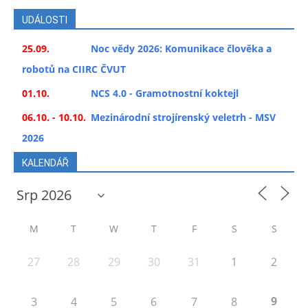
UDÁLOSTI
25.09.
Noc vědy 2026: Komunikace člověka a
robotů na CIIRC ČVUT
01.10.
NCS 4.0 - Gramotnostní koktejl
06.10. - 10.10.
Mezinárodní strojírenský veletrh - MSV
2026
KALENDÁŘ
M
T
W
T
F
S
S
27
28
29
30
31
1
2
9
3
4
5
6
7
8