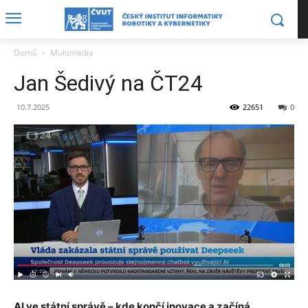
Domů
Multimedia
Jan Šedivý na ČT24
10.7.2025
22651
0
AI ve státní správě – kde končí inovace a začíná