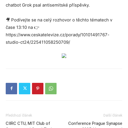
chatbot Grok psal antisemitské příspěvky.
🎥 Podívejte se na celý rozhovor o těchto tématech v
čase 13:10 na 👉
https://www.ceskatelevize.cz/porady/10101491767-
studio-ct24/225411058250709/
Předchozí článek
Další článek
CIIRC CTU, MIT Club of
Conference Prague Synapse