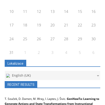
10
11
12
13
14
15
16
17
18
19
20
21
22
23
24
25
26
27
28
29
30
31
1
2
3
4
5
6
Lokalizace
English (UK)
RECENT RESULTS
T. Souček, D. Damen, M. Wray, I. Laptev, J. Šivic.
GenHowTo: Learning to
Generate Actions and State Transformations from Instructional