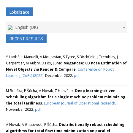
Lokalizace
English (UK)
RECENT RESULTS
Y Labbé, L Manuelli, A Mousavian, S Tyree, S Birchfield, J Tremblay, J
Carpentier, M Aubry, D Fox, J Sivic.
MegaPose: 6D Pose Estimation of
Novel Objects via Render & Compare
.
Conference on Robot
Learning (CoRL) (2022)
. December 2022.
pdf
M Bouška, P Šůcha, A Novák, Z Hanzálek.
Deep learning-driven
scheduling algorithm for a single machine problem minimizing
the total tardiness
.
European Journal of Operational Research
.
November 2022.
pdf
A Novak, A Gnatowski, P Šůcha.
Distributionally robust scheduling
algorithms for total flow time minimization on parallel