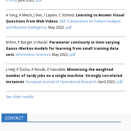
(CVPR)
. June 2022.
pdf
A Yang, A Miech, J Sivic, I Laptev, C Schmid.
Learning to Answer Visual
Questions from Web Videos
.
IEEE Transactions on Pattern Analysis
and Machine Intelligence
. May 2022.
pdf
M Ron, P Burget, V Hlaváč.
Parameter continuity in time-varying
Gauss–Markov models for learning from small training data
sets
.
Information Sciences
. May 2022.
pdf
L Hejl, P Šůcha, A Novák, Z Hanzálek.
Minimizing the weighted
number of tardy jobs on a single machine: Strongly correlated
instances
.
European Journal of Operational Research
. April 2022.
pdf
See older results
CONTACT