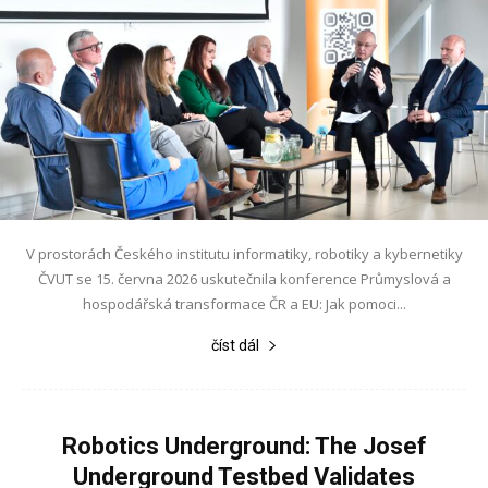
V prostorách Českého institutu informatiky, robotiky a kybernetiky
ČVUT se 15. června 2026 uskutečnila konference Průmyslová a
hospodářská transformace ČR a EU: Jak pomoci...
číst dál
Robotics Underground: The Josef
Underground Testbed Validates