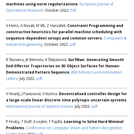
machines using norm regularizations
.
European Journal of
Operational Research
. October 2022.
Pdf
V Heinz, A Novák, M Vlk, Z Hanzálek.
Constraint Programming and
constructive heuristics for parallel machine scheduling with
sequence-dependent setups and common servers
.
Computers &
Industrial Engineering
. October 2022.
pdf
R Škoviera, JK Behrens, K Štěpánová.
SurfMan: Generating Smooth
End-Effector Trajectories on 3D Object Surfaces for Human-
Demonstrated Pattern Sequence
.
IEEE Robotics and Automation
Letters
. July 2022.
pdf
V Veselý, J Paulusová, V Kučera.
Decentralised controller design for
a large-scale linear discrete-time polytopic uncertain systems
.
International Journal of Systems Science
. July 2022.
pdf
P Hruby, T Duff, A Leykin, T Pajdla.
Learning to Solve Hard Minimal
Problems
.
Conference on Computer Vision and Pattern Recognition