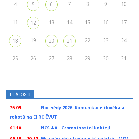
4
7
8
9
10
5
6
11
13
14
15
16
17
12
19
22
23
24
18
20
21
25
26
27
28
29
30
31
UDÁLOSTI
25.09.
Noc vědy 2026: Komunikace člověka a
robotů na CIIRC ČVUT
01.10.
NCS 4.0 - Gramotnostní koktejl
06.10. - 10.10.
Mezinárodní strojírenský veletrh - MSV