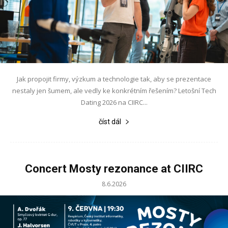
Jak propojit firmy, výzkum a technologie tak, aby se prezentace
nestaly jen šumem, ale vedly ke konkrétním řešením? Letošní Tech
Dating 2026 na CIIRC...
číst dál
Concert Mosty rezonance at CIIRC
8.6.2026