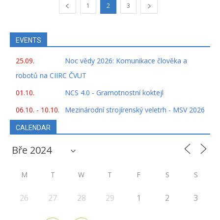
1
2
3
EVENTS
25.09.
Noc vědy 2026: Komunikace člověka a
robotů na CIIRC ČVUT
01.10.
NCS 4.0 - Gramotnostní koktejl
06.10. - 10.10.
Mezinárodní strojírenský veletrh - MSV 2026
CALENDAR
M
T
W
T
F
S
S
26
27
28
29
1
2
3