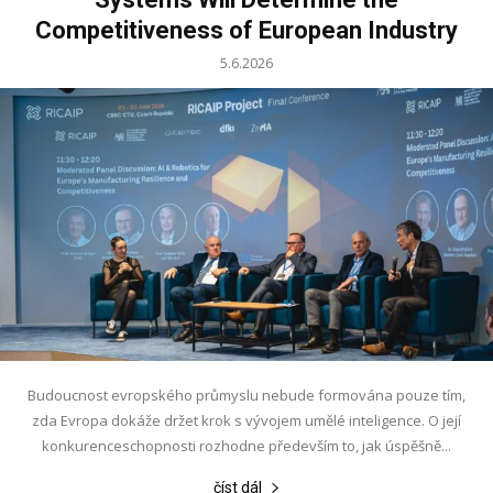
Competitiveness of European Industry
5.6.2026
Budoucnost evropského průmyslu nebude formována pouze tím,
zda Evropa dokáže držet krok s vývojem umělé inteligence. O její
konkurenceschopnosti rozhodne především to, jak úspěšně...
číst dál