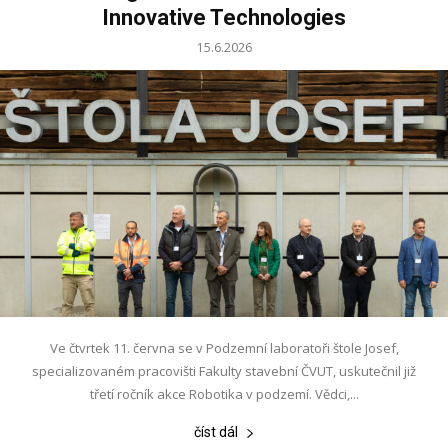
Innovative Technologies
15.6.2026
Ve čtvrtek 11. června se v Podzemní laboratoři štole Josef,
specializovaném pracovišti Fakulty stavební ČVUT, uskutečnil již
třetí ročník akce Robotika v podzemí. Vědci,...
číst dál