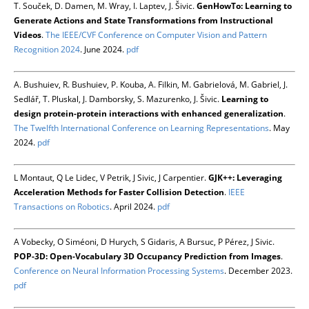
T. Souček, D. Damen, M. Wray, I. Laptev, J. Šivic.
GenHowTo: Learning to
Generate Actions and State Transformations from Instructional
Videos
.
The IEEE/CVF Conference on Computer Vision and Pattern
Recognition 2024
. June 2024.
pdf
A. Bushuiev, R. Bushuiev, P. Kouba, A. Filkin, M. Gabrielová, M. Gabriel, J.
Sedlář, T. Pluskal, J. Damborsky, S. Mazurenko, J. Šivic.
Learning to
design protein-protein interactions with enhanced generalization
.
The Twelfth International Conference on Learning Representations
. May
2024.
pdf
L Montaut, Q Le Lidec, V Petrik, J Sivic, J Carpentier.
GJK++: Leveraging
Acceleration Methods for Faster Collision Detection
.
IEEE
Transactions on Robotics
. April 2024.
pdf
A Vobecky, O Siméoni, D Hurych, S Gidaris, A Bursuc, P Pérez, J Sivic.
POP-3D: Open-Vocabulary 3D Occupancy Prediction from Images
.
Conference on Neural Information Processing Systems
. December 2023.
pdf