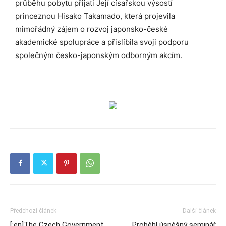
průběhu pobytu přijati Její císařskou výsostí
princeznou Hisako Takamado, která projevila
mimořádný zájem o rozvoj japonsko-české
akademické spolupráce a přislíbila svoji podporu
společným česko-japonským odborným akcím.
Předchozí článek
Další článek
[:en]The Czech Government
Proběhl úspěšný seminář