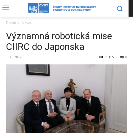
Domů
News
Významná robotická mise
CIIRC do Japonska
13.3.2017
19115
0