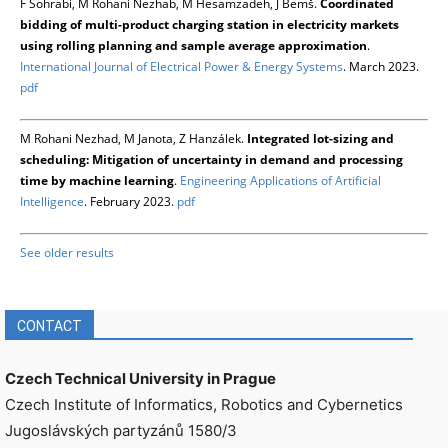
F Sohrabi, M Rohani Nezhab, M Hesamzadeh, J Bemš.
Coordinated
bidding of multi-product charging station in electricity markets
using rolling planning and sample average approximation
.
International Journal of Electrical Power & Energy Systems
. March 2023.
pdf
M Rohani Nezhad, M Janota, Z Hanzálek.
Integrated lot-sizing and
scheduling: Mitigation of uncertainty in demand and processing
time by machine learning
.
Engineering Applications of Artificial
Intelligence
. February 2023.
pdf
See older results
CONTACT
Czech Technical University in Prague
Czech Institute of Informatics, Robotics and Cybernetics
Jugoslávských partyzánů 1580/3