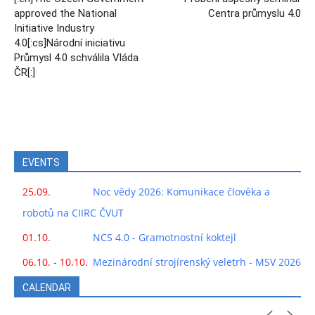
approved the National
Centra průmyslu 4.0
Initiative Industry
4.0[:cs]Národní iniciativu
Průmysl 4.0 schválila Vláda
ČR[:]
EVENTS
25.09.
Noc vědy 2026: Komunikace člověka a
robotů na CIIRC ČVUT
01.10.
NCS 4.0 - Gramotnostní koktejl
06.10. - 10.10.
Mezinárodní strojírenský veletrh - MSV 2026
CALENDAR