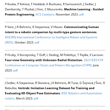
P Kouba, P Kohout, F Haddadi, A Bushuiev, R Samusevich, J Sedlar, J
Damborsky, T Pluskal, J Sivic, S Mazurenko.
Machine Learning - Guided
Protein Engineering
.
ACS Catalysis
. November 2023.
pdf
P Vanc, J K Behrens, K Stepanova, V Hlavac.
Communicating human
intent to a robotic companion by multi-type gesture sentences
.
IEEE/RSJ International Conference on Intelligent Robots and Systems
(IROS)
. October 2023.
pdf
P Hruby, V Korotynskiy, T Duff, L Oeding, M Pollefeys, T Pajdla, V Larsson.
Four-view Geometry with Unknown Radial Distortion
.
2023 IEEE/CVF
Conference on Computer Vision and Pattern Recognition (CVPR)
. June
2023.
pdf
J Sedlar, K Stepanova, R Skoviera, J K Behrens, M Tuna, G Šejnová J Šivic, R
Babuška.
Imitrob: Imitation Learning Dataset for Training and
Evaluating 6D Object Pose Estimators
.
IEEE Robotics and Automation
Letters
. March 2023.
pdf