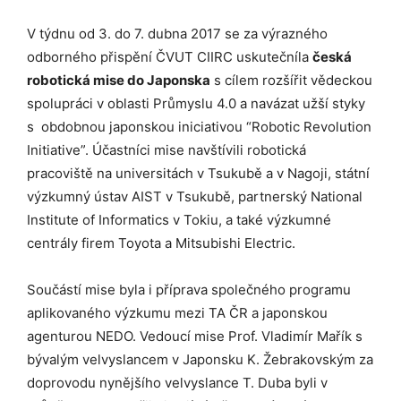
V týdnu od 3. do 7. dubna 2017 se za výrazného
odborného přispění ČVUT CIIRC uskutečníla
česká
robotická mise do Japonska
s cílem rozšířit vědeckou
spolupráci v oblasti Průmyslu 4.0 a navázat užší styky
s obdobnou japonskou iniciativou “Robotic Revolution
Initiative”. Účastníci mise navštívili robotická
pracoviště na universitách v Tsukubě a v Nagoji, státní
výzkumný ústav AIST v Tsukubě, partnerský National
Institute of Informatics v Tokiu, a také výzkumné
centrály firem Toyota a Mitsubishi Electric.
Součástí mise byla i příprava společného programu
aplikovaného výzkumu mezi TA ČR a japonskou
agenturou NEDO. Vedoucí mise Prof. Vladimír Mařík s
bývalým velvyslancem v Japonsku K. Žebrakovským za
doprovodu nynějšího velvyslance T. Duba byli v