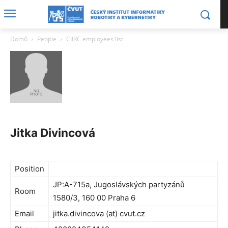
Domů
People
CIIRC employees list
Jitka Divincová
Position
JP:A-715a, Jugoslávských partyzánů
Room
1580/3, 160 00 Praha 6
Email
jitka.divincova (at) cvut.cz