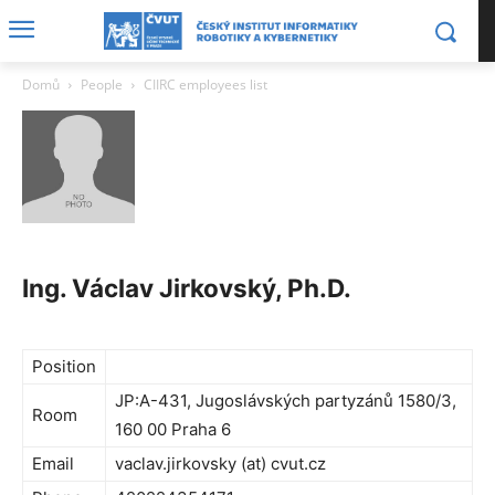
Domů
People
CIIRC employees list
Ing. Václav Jirkovský, Ph.D.
Position
JP:A-431, Jugoslávských partyzánů 1580/3,
Room
160 00 Praha 6
Email
vaclav.jirkovsky (at) cvut.cz