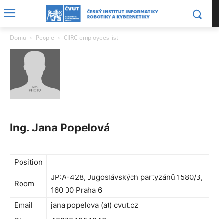
Domů
People
CIIRC employees list
Ing. Jana Popelová
Position
JP:A-428, Jugoslávských partyzánů 1580/3,
Room
160 00 Praha 6
Email
jana.popelova (at) cvut.cz