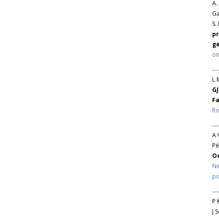
A.
Ga
S.
pr
ge
on
L 
GJ
Fa
Ro
A 
Pé
O
Ne
pd
P 
J 