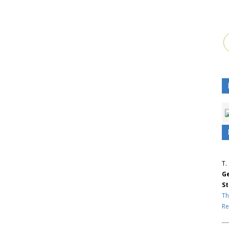
T.
Ge
St
Th
Re