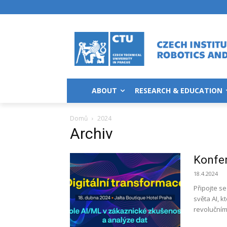
ABOUT
RESEARCH & EDUCATION
Domů
2024
Archiv
Konfer
18.4.2024
Připojte s
světa AI, 
revolučním