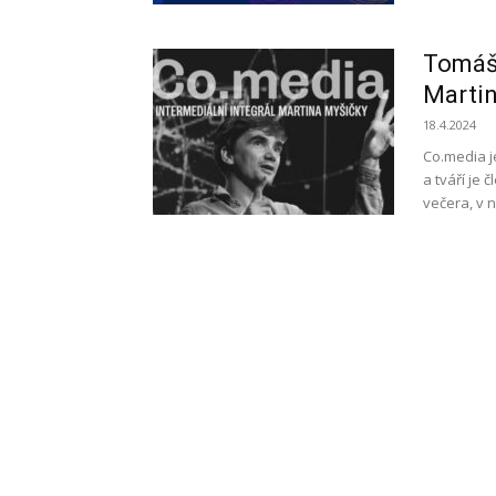
Tomáš 
Martin
18.4.2024
Co.media j
a tváří je
večera, v 