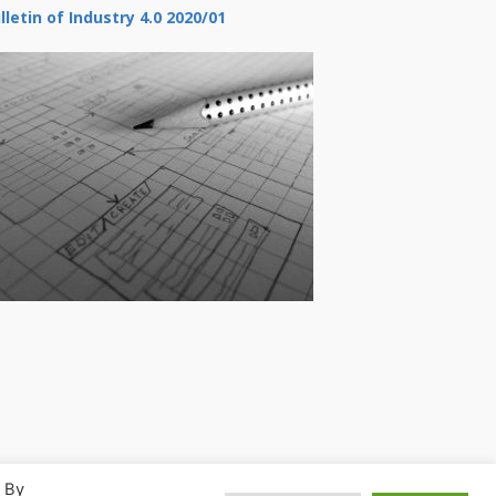
lletin of Industry 4.0 2020/01
. By