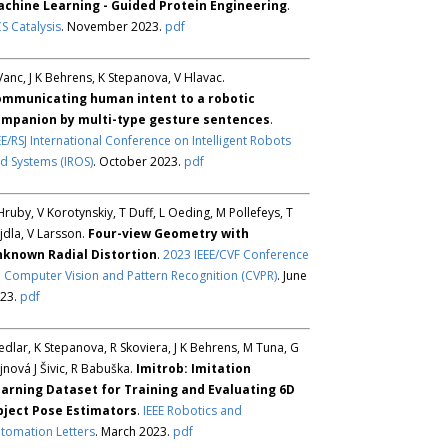
chine Learning - Guided Protein Engineering
.
S Catalysis
. November 2023.
pdf
Vanc, J K Behrens, K Stepanova, V Hlavac.
mmunicating human intent to a robotic
mpanion by multi-type gesture sentences
.
EE/RSJ International Conference on Intelligent Robots
d Systems (IROS)
. October 2023.
pdf
Hruby, V Korotynskiy, T Duff, L Oeding, M Pollefeys, T
jdla, V Larsson.
Four-view Geometry with
known Radial Distortion
.
2023 IEEE/CVF Conference
 Computer Vision and Pattern Recognition (CVPR)
. June
23.
pdf
Sedlar, K Stepanova, R Skoviera, J K Behrens, M Tuna, G
jnová J Šivic, R Babuška.
Imitrob: Imitation
arning Dataset for Training and Evaluating 6D
ject Pose Estimators
.
IEEE Robotics and
tomation Letters
. March 2023.
pdf