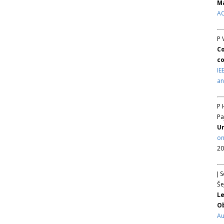
Ma
AC
P 
Co
co
IE
an
P 
Pa
Un
on
20
J 
Še
Le
Ob
Au