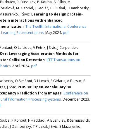
 Bushuiev, R. Bushuiev, P. Kouba, A. Filkin, M.
brielová, M. Gabriel, J. Sedlář, T. Pluskal, J. Damborsky,
 Mazurenko, J. Šivic.
Learning to design protein-
otein interactions with enhanced
neralization
.
The Twelfth International Conference
 Learning Representations
. May 2024.
pdf
Montaut, Q Le Lidec, V Petrik, J Sivic, J Carpentier.
K++: Leveraging Acceleration Methods for
ster Collision Detection
.
IEEE Transactions on
botics
. April 2024.
pdf
Vobecky, O Siméoni, D Hurych, S Gidaris, A Bursuc, P
rez, J Sivic.
POP-3D: Open-Vocabulary 3D
ccupancy Prediction from Images
.
Conference on
ural Information Processing Systems
. December 2023.
f
Kouba, P Kohout, F Haddadi, A Bushuiev, R Samusevich,
Sedlar, J Damborsky, T Pluskal, J Sivic, S Mazurenko.