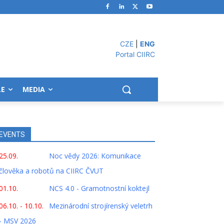
CZE
|
ENG
Portal CIIRC
LE
MEDIA
EVENTS
25.09.
Noc vědy 2026: Komunikace
člověka a robotů na CIIRC ČVUT
01.10.
NCS 4.0 - Gramotnostní koktejl
06.10. - 10.10.
Mezinárodní strojírenský veletrh
- MSV 2026