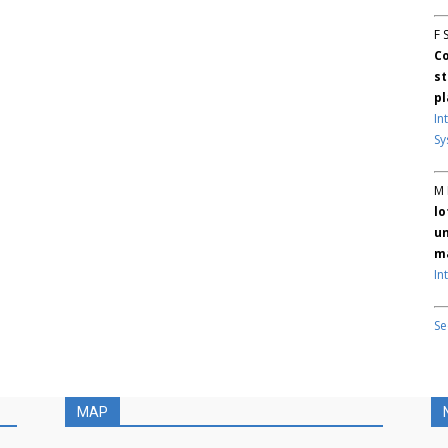
F 
Co
st
pl
In
Sy
M 
lo
un
ma
In
Se
MAP