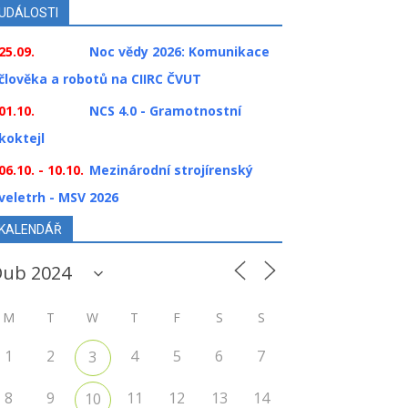
UDÁLOSTI
25.09.
Noc vědy 2026: Komunikace
člověka a robotů na CIIRC ČVUT
01.10.
NCS 4.0 - Gramotnostní
koktejl
06.10. - 10.10.
Mezinárodní strojírenský
veletrh - MSV 2026
KALENDÁŘ
M
T
W
T
F
S
S
1
2
4
5
6
7
3
8
9
11
12
13
14
10