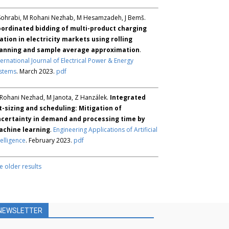
Sohrabi, M Rohani Nezhab, M Hesamzadeh, J Bemš.
ordinated bidding of multi-product charging
ation in electricity markets using rolling
anning and sample average approximation
.
ternational Journal of Electrical Power & Energy
stems
. March 2023.
pdf
Rohani Nezhad, M Janota, Z Hanzálek.
Integrated
t-sizing and scheduling: Mitigation of
certainty in demand and processing time by
chine learning
.
Engineering Applications of Artificial
telligence
. February 2023.
pdf
e older results
NEWSLETTER