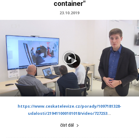
container"
23.10.2019
https://www.ceskatelevize.cz/porady/1097181328-
udalosti/219411000101018/video/727253
...
číst dál