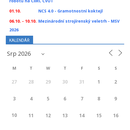
robotů na CIIRC ČVUT
01.10.
NCS 4.0 - Gramotnostní koktejl
06.10. - 10.10.
Mezinárodní strojírenský veletrh - MSV
2026
KALENDÁŘ
M
T
W
T
F
S
S
27
28
29
30
31
1
2
3
4
5
6
7
8
9
10
11
12
13
14
15
16