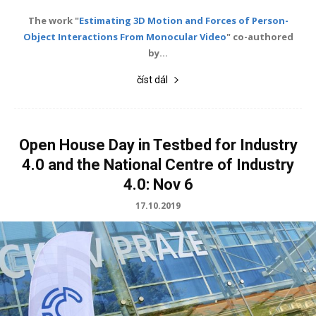
The work "
Estimating 3D Motion and Forces of Person-
Object Interactions From Monocular Video
" co-authored
by...
číst dál
Open House Day in Testbed for Industry
4.0 and the National Centre of Industry
4.0: Nov 6
17.10.2019