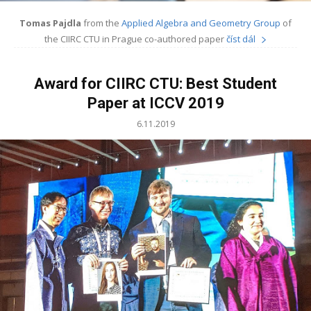
Tomas Pajdla
from the
Applied Algebra and Geometry Group
of
the CIIRC CTU in Prague co-authored paper
číst dál
Award for CIIRC CTU: Best Student
Paper at ICCV 2019
6.11.2019