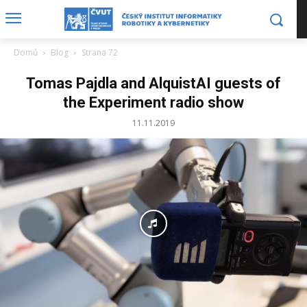
Domů
Blog
Strana 72
Tomas Pajdla and AlquistAI guests of
the Experiment radio show
11.11.2019