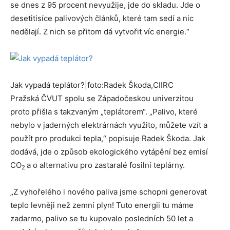
se dnes z 95 procent nevyužije, jde do skladu. Jde o
desetitisíce palivových článků, které tam sedí a nic
nedělají. Z nich se přitom dá vytvořit víc energie.“
Jak vypadá teplátor?
|
foto:
Radek Škoda
,
CIIRC
Pražská ČVUT spolu se Západočeskou univerzitou
proto přišla s takzvaným „teplátorem“. „Palivo, které
nebylo v jaderných elektrárnách využito, můžete vzít a
použít pro produkci tepla,“ popisuje Radek Škoda. Jak
dodává, jde o způsob ekologického vytápění bez emisí
CO
a o alternativu pro zastaralé fosilní teplárny.
2
„Z vyhořelého i nového paliva jsme schopni generovat
teplo levněji než zemní plyn! Tuto energii tu máme
zadarmo, palivo se tu kupovalo posledních 50 let a