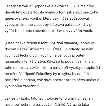
Jaderná havárie v japonské elektrárně Fukušima před
deseti lety odstartovala úvahy o tom, jak snížit množství
generovaného vodíku, který pak může způsobovat
výbuchy. Jednou z cest byla úprava paliva tak, aby při
vyšších teplotách nezačalo oxidovat a vytvářet vodík.
„Naše české řešení k tomu využívá diamant,“ popisuje
docent Radek Škoda z CIIRC ČVUT. „Podařilo se nám
vyvinout technologii, kdy ho na palivový proutek
nanesete v tenké vrstvě. Když se to podaří, vznikne z
toho duhová vrstvička, která palivo při vysokých teplotách
ochrání. V případě Fukušimy by to výbuchy oddálilo
přibližně o hodinu, což dává prostor pro to něco udělat a
výbuchům zabránit.“
Jak se ukázalo, tato technologie toho umí víc než jen
„pouhou“ ochranu palivových článků. Výrazně také