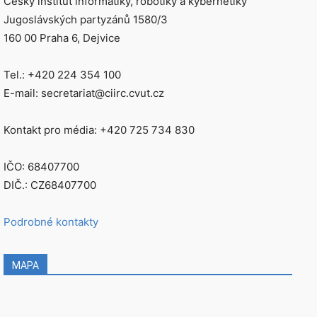
Český institut informatiky, robotiky a kybernetiky
Jugoslávských partyzánů 1580/3
160 00 Praha 6, Dejvice
Tel.: +420 224 354 100
E-mail: secretariat@ciirc.cvut.cz
Kontakt pro média: +420 725 734 830
IČO: 68407700
DIČ.: CZ68407700
Podrobné kontakty
MAPA