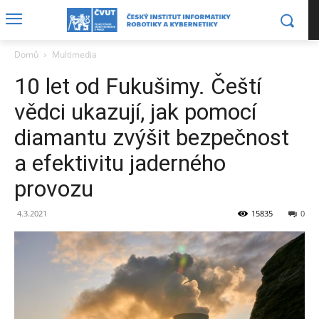
Domů
Multimedia
10 let od Fukušimy. Čeští
vědci ukazují, jak pomocí
diamantu zvýšit bezpečnost
a efektivitu jaderného
provozu
4.3.2021
15835
0