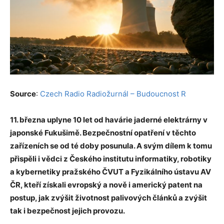
Source
:
Czech Radio Radiožurnál – Budoucnost R
11. března uplyne 10 let od havárie jaderné elektrárny v
japonské Fukušimě. Bezpečnostní opatření v těchto
zařízeních se od té doby posunula. A svým dílem k tomu
přispěli i vědci z Českého institutu informatiky, robotiky
a kybernetiky pražského ČVUT a Fyzikálního ústavu AV
ČR, kteří získali evropský a nově i americký patent na
postup, jak zvýšit životnost palivových článků a zvýšit
tak i bezpečnost jejich provozu.