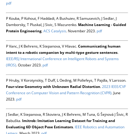
pdf
P Kouba, P Kohout, F Haddadi, A Bushuiev, R Samusevich, J Sedlar, J
Damborsky, T Pluskal, J Sivic, S Mazurenko.
Machine Learning - Guided
Protein Engineering
.
ACS Catalysis
. November 2023.
pdf
P Vanc, J K Behrens, K Stepanova, V Hlavac.
Communicating human
intent to a robotic companion by multi-type gesture sentences
.
IEEE/RSJ International Conference on Intelligent Robots and Systems
(IROS)
. October 2023.
pdf
P Hruby, V Korotynskiy, T Duff, L Oeding, M Pollefeys, T Pajdla, V Larsson.
Four-view Geometry with Unknown Radial Distortion
.
2023 IEEE/CVF
Conference on Computer Vision and Pattern Recognition (CVPR)
. June
2023.
pdf
J Sedlar, K Stepanova, R Skoviera, J K Behrens, M Tuna, G Šejnová J Šivic, R
Babuška.
Imitrob: Imitation Learning Dataset for Training and
Evaluating 6D Object Pose Estimators
.
IEEE Robotics and Automation
Letters
. March 2023.
pdf