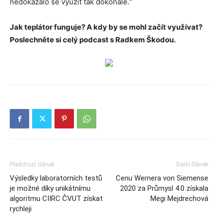
nedokázalo se využít tak dokonale.“
Jak teplátor funguje? A kdy by se mohl začít využívat?
Poslechněte si celý podcast s Radkem Škodou.
Předchozí článek
Další článek
Výsledky laboratorních testů
Cenu Wernera von Siemense
je možné díky unikátnímu
2020 za Průmysl 4.0 získala
algoritmu CIIRC ČVUT získat
Megi Mejdrechová
rychleji