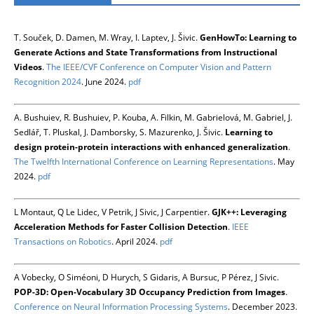
T. Souček, D. Damen, M. Wray, I. Laptev, J. Šivic.
GenHowTo: Learning to
Generate Actions and State Transformations from Instructional
Videos
.
The IEEE/CVF Conference on Computer Vision and Pattern
Recognition 2024
. June 2024.
pdf
A. Bushuiev, R. Bushuiev, P. Kouba, A. Filkin, M. Gabrielová, M. Gabriel, J.
Sedlář, T. Pluskal, J. Damborsky, S. Mazurenko, J. Šivic.
Learning to
design protein-protein interactions with enhanced generalization
.
The Twelfth International Conference on Learning Representations
. May
2024.
pdf
L Montaut, Q Le Lidec, V Petrik, J Sivic, J Carpentier.
GJK++: Leveraging
Acceleration Methods for Faster Collision Detection
.
IEEE
Transactions on Robotics
. April 2024.
pdf
A Vobecky, O Siméoni, D Hurych, S Gidaris, A Bursuc, P Pérez, J Sivic.
POP-3D: Open-Vocabulary 3D Occupancy Prediction from Images
.
Conference on Neural Information Processing Systems
. December 2023.