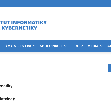
TÝMY & CENTRA
SPOLUPRÁCE
LIDÉ
MÉDIA
A
ernetiky
datelna):