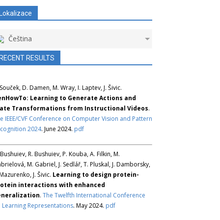
Lokalizace
Čeština
RECENT RESULTS
 Souček, D. Damen, M. Wray, I. Laptev, J. Šivic.
nHowTo: Learning to Generate Actions and
ate Transformations from Instructional Videos
.
e IEEE/CVF Conference on Computer Vision and Pattern
cognition 2024
. June 2024.
pdf
 Bushuiev, R. Bushuiev, P. Kouba, A. Filkin, M.
brielová, M. Gabriel, J. Sedlář, T. Pluskal, J. Damborsky,
 Mazurenko, J. Šivic.
Learning to design protein-
otein interactions with enhanced
neralization
.
The Twelfth International Conference
 Learning Representations
. May 2024.
pdf