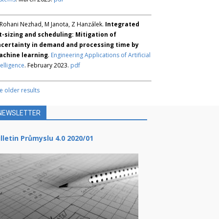
Rohani Nezhad, M Janota, Z Hanzálek.
Integrated
t-sizing and scheduling: Mitigation of
certainty in demand and processing time by
chine learning
.
Engineering Applications of Artificial
telligence
. February 2023.
pdf
e older results
NEWSLETTER
lletin Průmyslu 4.0 2020/01