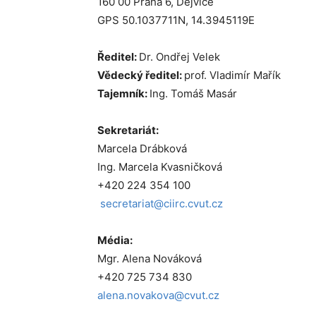
160 00 Praha 6, Dejvice
GPS 50.1037711N, 14.3945119E
Ředitel:
Dr. Ondřej Velek
Vědecký ředitel:
prof. Vladimír Mařík
Tajemník:
Ing. Tomáš Masár
Sekretariát:
Marcela Drábková
Ing. Marcela Kvasničková
+420 224 354 100
secretariat@ciirc.cvut.cz
Média:
Mgr. Alena Nováková
+420 725 734 830
alena.novakova@cvut.cz