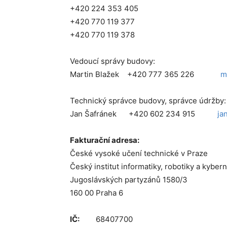
+420 224 353 405
+420 770 119 377
+420 770 119 378
Vedoucí správy budovy:
Martin Blažek +420 777 365 226
m
Technický správce budovy, správce údržby:
Jan Šafránek +420 602 234 915
ja
Fakturační adresa:
České vysoké učení technické v Praze
Český institut informatiky, robotiky a kybern
Jugoslávských partyzánů 1580/3
160 00 Praha 6
IČ:
68407700