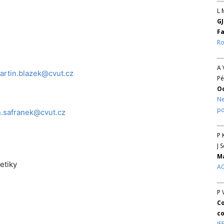
L 
GJ
Fa
Ro
A 
artin.blazek@cvut.cz
Pé
O
Ne
pd
n.safranek@cvut.cz
P 
J 
Ma
etiky
AC
P 
Co
co
IE