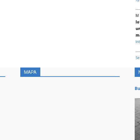
M 
lo
un
ma
In
Se
MAPA
Bu