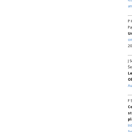
an
P 
Pa
Un
on
20
J 
Še
Le
Ob
Au
F 
Co
st
pl
In
Sy