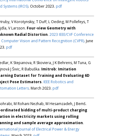
d Systems (IROS)
. October 2023.
pdf
Hruby, V Korotynskiy, T Duff, L Oeding, M Pollefeys, T
jdla, V Larsson.
Four-view Geometry with
known Radial Distortion
.
2023 IEEE/CVF Conference
 Computer Vision and Pattern Recognition (CVPR)
. June
23.
pdf
Sedlar, K Stepanova, R Skoviera, J K Behrens, M Tuna, G
jnová J Šivic, R Babuška.
Imitrob: Imitation
arning Dataset for Training and Evaluating 6D
ject Pose Estimators
.
IEEE Robotics and
tomation Letters
. March 2023.
pdf
Sohrabi, M Rohani Nezhab, M Hesamzadeh, J Bemš.
ordinated bidding of multi-product charging
ation in electricity markets using rolling
anning and sample average approximation
.
ternational Journal of Electrical Power & Energy
stems
. March 2023.
pdf