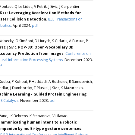
Montaut, Q Le Lidec, V Petrik, J Sivic, J Carpentier.
K++: Leveraging Acceleration Methods for
ster Collision Detection
.
IEEE Transactions on
botics
. April 2024.
pdf
Vobecky, O Siméoni, D Hurych, S Gidaris, A Bursuc, P
rez, J Sivic.
POP-3D: Open-Vocabulary 3D
ccupancy Prediction from Images
.
Conference on
ural Information Processing Systems
. December 2023.
f
Kouba, P Kohout, F Haddadi, A Bushuiev, R Samusevich,
Sedlar, J Damborsky, T Pluskal, J Sivic, S Mazurenko.
chine Learning - Guided Protein Engineering
.
S Catalysis
. November 2023.
pdf
Vanc, J K Behrens, K Stepanova, V Hlavac.
mmunicating human intent to a robotic
mpanion by multi-type gesture sentences
.
EE/RSJ International Conference on Intelligent Robots