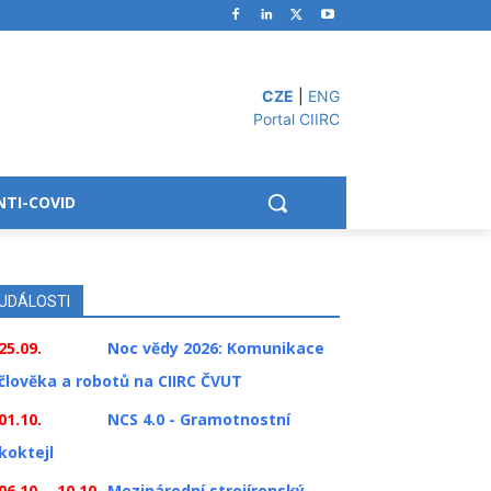
CZE
|
ENG
Portal CIIRC
NTI-COVID
UDÁLOSTI
25.09.
Noc vědy 2026: Komunikace
člověka a robotů na CIIRC ČVUT
01.10.
NCS 4.0 - Gramotnostní
koktejl
06.10. - 10.10.
Mezinárodní strojírenský