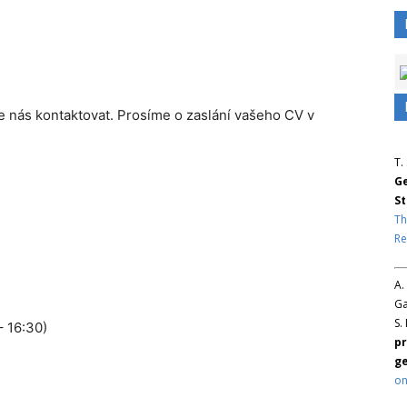
e nás kontaktovat. Prosíme o zaslání vašeho CV v
T.
Ge
St
Th
Re
A.
Ga
S.
– 16:30)
pr
ge
on