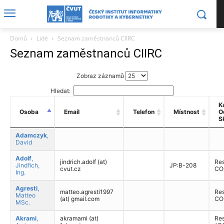
Domů
Lidé
Seznam zaměstnanců CIIRC
Seznam zaměstnanců CIIRC
Zobraz záznamů
Hledat:
Ka
Osoba
Email
Telefon
Místnost
O
S
Adamczyk
,
David
Adolf
,
jindrich.adolf (at)
Res
Jindřich,
JP:B-208
cvut.cz
CO
Ing.
Agresti
,
matteo.agresti1997
Res
Matteo
(at) gmail.com
CO
MSc.
Akrami
,
akramami (at)
Res