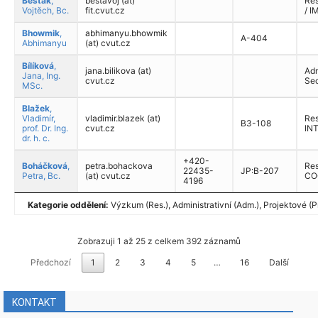
Bešťák
,
bestavoj (at)
Res
Vojtěch, Bc.
fit.cvut.cz
/ I
Bhowmik
,
abhimanyu.bhowmik
A-404
Abhimanyu
(at) cvut.cz
Bílíková
,
jana.bilikova (at)
Adm
Jana, Ing.
cvut.cz
Sec
MSc.
Blažek
,
Vladimír,
vladimir.blazek (at)
Res
B3-108
prof. Dr. Ing.
cvut.cz
IN
dr. h. c.
+420-
Boháčková
,
petra.bohackova
Res
22435-
JP:B-207
Petra, Bc.
(at) cvut.cz
CO
4196
Kategorie oddělení:
Výzkum (Res.), Administrativní (Adm.), Projektové (Pr
Zobrazuji 1 až 25 z celkem 392 záznamů
Předchozí
1
2
3
4
5
…
16
Další
KONTAKT