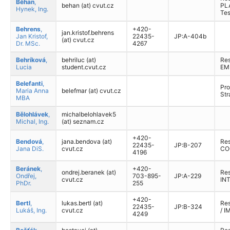
Běhan
,
behan (at) cvut.cz
PLA
Hynek, Ing.
Te
Behrens
,
+420-
jan.kristof.behrens
Jan Kristof,
22435-
JP:A-404b
(at) cvut.cz
Dr. MSc.
4267
Behríková
,
behriluc (at)
Res.
Lucia
student.cvut.cz
EM
Belefanti
,
Proj
Maria Anna
belefmar (at) cvut.cz
Str
MBA
Bělohlávek
,
michalbelohlavek5
Michal, Ing.
(at) seznam.cz
+420-
Bendová
,
jana.bendova (at)
Res
22435-
JP:B-207
Jana DiS.
cvut.cz
CO
4196
Beránek
,
+420-
ondrej.beranek (at)
Res
Ondřej,
703-895-
JP:A-229
cvut.cz
IN
PhDr.
255
+420-
Bertl
,
lukas.bertl (at)
Res
22435-
JP:B-324
Lukáš, Ing.
cvut.cz
/ I
4249