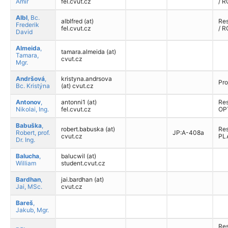
Amir
fel.cvut.cz
/ 
Albl
, Bc.
alblfred (at)
Res
Frederik
fel.cvut.cz
/ 
David
Almeida
,
tamara.almeida (at)
Tamara,
cvut.cz
Mgr.
Andršová
,
kristyna.andrsova
Pro
Bc. Kristýna
(at) cvut.cz
Antonov
,
antonni1 (at)
Res.
Nikolai, Ing.
fel.cvut.cz
OP
Babuška
,
robert.babuska (at)
Res
Robert, prof.
JP:A-408a
cvut.cz
PLA
Dr. Ing.
Balucha
,
balucwil (at)
William
student.cvut.cz
Bardhan
,
jai.bardhan (at)
Jai, MSc.
cvut.cz
Bareš
,
Jakub, Mgr.
Res