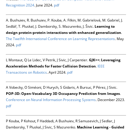
Recognition 2024
. June 2024.
pdf
A. Bushuiev, R. Bushuiev, P. Kouba, A. Filkin, M. Gabrielová, M. Gabriel, J.
Sedlář, T. Pluskal, J. Damborsky, S. Mazurenko, J. Šivic.
Learning to
design protein-protein interactions with enhanced generalization
.
The Twelfth International Conference on Learning Representations
. May
2024.
pdf
L Montaut, Q Le Lidec, V Petrik, J Sivic, J Carpentier.
GJK++: Leveraging
Acceleration Methods for Faster Collision Detection
.
IEEE
Transactions on Robotics
. April 2024.
pdf
A Vobecky, O Siméoni, D Hurych, S Gidaris, A Bursuc, P Pérez, J Sivic.
POP-3D: Open-Vocabulary 3D Occupancy Prediction from Images
.
Conference on Neural Information Processing Systems
. December 2023.
pdf
P Kouba, P Kohout, F Haddadi, A Bushuiev, R Samusevich, J Sedlar, J
Damborsky, T Pluskal, J Sivic, S Mazurenko.
Machine Learning - Guided