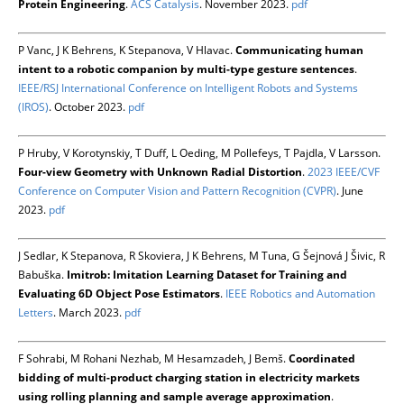
Protein Engineering
.
ACS Catalysis
. November 2023.
pdf
P Vanc, J K Behrens, K Stepanova, V Hlavac.
Communicating human
intent to a robotic companion by multi-type gesture sentences
.
IEEE/RSJ International Conference on Intelligent Robots and Systems
(IROS)
. October 2023.
pdf
P Hruby, V Korotynskiy, T Duff, L Oeding, M Pollefeys, T Pajdla, V Larsson.
Four-view Geometry with Unknown Radial Distortion
.
2023 IEEE/CVF
Conference on Computer Vision and Pattern Recognition (CVPR)
. June
2023.
pdf
J Sedlar, K Stepanova, R Skoviera, J K Behrens, M Tuna, G Šejnová J Šivic, R
Babuška.
Imitrob: Imitation Learning Dataset for Training and
Evaluating 6D Object Pose Estimators
.
IEEE Robotics and Automation
Letters
. March 2023.
pdf
F Sohrabi, M Rohani Nezhab, M Hesamzadeh, J Bemš.
Coordinated
bidding of multi-product charging station in electricity markets
using rolling planning and sample average approximation
.