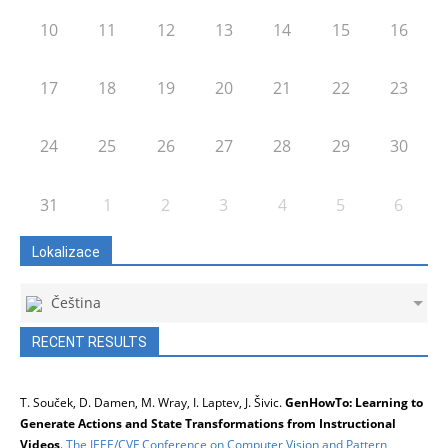
10
11
12
13
14
15
16
17
18
19
20
21
22
23
24
25
26
27
28
29
30
31
1
2
3
4
5
6
Lokalizace
Čeština
RECENT RESULTS
T. Souček, D. Damen, M. Wray, I. Laptev, J. Šivic.
GenHowTo: Learning to
Generate Actions and State Transformations from Instructional
Videos
.
The IEEE/CVF Conference on Computer Vision and Pattern