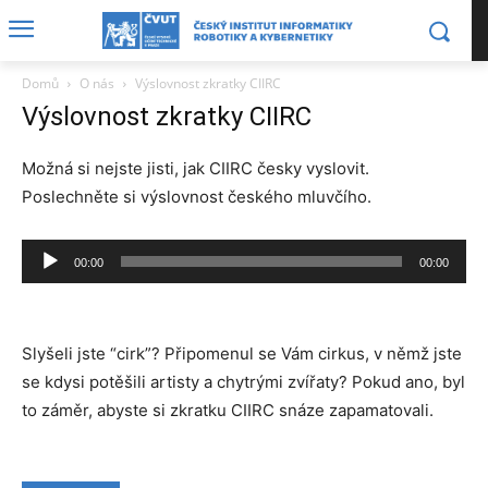
Domů
O nás
Výslovnost zkratky CIIRC
Výslovnost zkratky CIIRC
Možná si nejste jisti, jak CIIRC česky vyslovit.
Poslechněte si výslovnost českého mluvčího.
Audio
00:00
00:00
Player
Slyšeli jste “cirk”? Připomenul se Vám cirkus, v němž jste
se kdysi potěšili artisty a chytrými zvířaty? Pokud ano, byl
to záměr, abyste si zkratku CIIRC snáze zapamatovali.