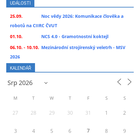
UDÁLOSTI
25.09.
Noc vědy 2026: Komunikace člověka a
robotů na CIIRC ČVUT
01.10.
NCS 4.0 - Gramotnostní koktejl
06.10. - 10.10.
Mezinárodní strojírenský veletrh - MSV
2026
KALENDÁŘ
M
T
W
T
F
S
S
27
28
29
30
31
1
2
7
3
4
5
6
8
9