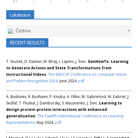
31
1
2
3
4
5
6
Lokalizace
Čeština
RECENT RESULTS
T. Souček, D. Damen, M. Wray, I. Laptev, J. Šivic.
GenHowTo: Learning
to Generate Actions and State Transformations from
Instructional Videos
.
The IEEE/CVF Conference on Computer Vision
and Pattern Recognition 2024
. June 2024.
pdf
A. Bushuiev, R. Bushuiev, P. Kouba, A. Filkin, M. Gabrielová, M. Gabriel, J.
Sedlář, T. Pluskal, J. Damborsky, S. Mazurenko, J. Šivic.
Learning to
design protein-protein interactions with enhanced
generalization
.
The Twelfth International Conference on Learning
Representations
. May 2024.
pdf