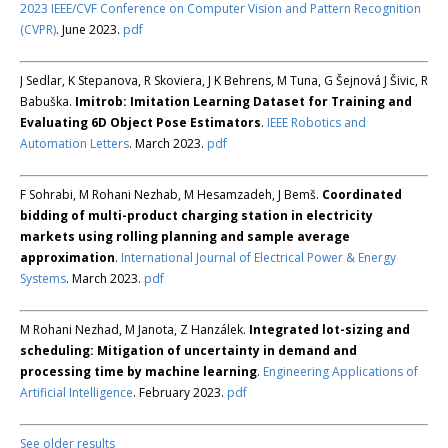
2023 IEEE/CVF Conference on Computer Vision and Pattern Recognition
(CVPR)
. June 2023.
pdf
J Sedlar, K Stepanova, R Skoviera, J K Behrens, M Tuna, G Šejnová J Šivic, R
Babuška.
Imitrob: Imitation Learning Dataset for Training and
Evaluating 6D Object Pose Estimators
.
IEEE Robotics and
Automation Letters
. March 2023.
pdf
F Sohrabi, M Rohani Nezhab, M Hesamzadeh, J Bemš.
Coordinated
bidding of multi-product charging station in electricity
markets using rolling planning and sample average
approximation
.
International Journal of Electrical Power & Energy
Systems
. March 2023.
pdf
M Rohani Nezhad, M Janota, Z Hanzálek.
Integrated lot-sizing and
scheduling: Mitigation of uncertainty in demand and
processing time by machine learning
.
Engineering Applications of
Artificial Intelligence
. February 2023.
pdf
See older results