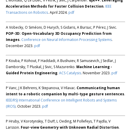
L Montaut, Q Le Lidec, V Petrik, J Sivic, J Carpentier.
GJK++: Leveraging
Acceleration Methods for Faster Collision Detection
.
IEEE
Transactions on Robotics
. April 2024.
pdf
A Vobecky, O Siméoni, D Hurych, S Gidaris, A Bursuc, P Pérez, J Sivic.
POP-3D: Open-Vocabulary 3D Occupancy Prediction from
Images
.
Conference on Neural Information Processing Systems
.
December 2023.
pdf
P Kouba, P Kohout, F Haddadi, A Bushuiev, R Samusevich, J Sedlar, J
Damborsky, T Pluskal, J Sivic, S Mazurenko.
Machine Learning -
Guided Protein Engineering
.
ACS Catalysis
. November 2023.
pdf
P Vanc, J K Behrens, K Stepanova, V Hlavac.
Communicating human
intent to a robotic companion by multi-type gesture sentences
.
IEEE/RSJ International Conference on Intelligent Robots and Systems
(IROS)
. October 2023.
pdf
P Hruby, V Korotynskiy, T Duff, L Oeding, M Pollefeys, T Pajdla, V
Larsson.
Four-view Geometry with Unknown Radial Distortion
.