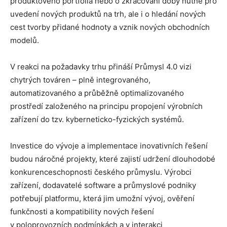
produktového portfolia nebo o zkracování doby nutné pro
uvedení nových produktů na trh, ale i o hledání nových
cest tvorby přidané hodnoty a vznik nových obchodních
modelů.
V reakci na požadavky trhu přináší Průmysl 4.0 vizi
chytrých továren – plně integrovaného,
automatizovaného a průběžně optimalizovaného
prostředí založeného na principu propojení výrobních
zařízení do tzv. kyberneticko-fyzických systémů.
Investice do vývoje a implementace inovativních řešení
budou náročné projekty, které zajistí udržení dlouhodobé
konkurenceschopnosti českého průmyslu. Výrobci
zařízení, dodavatelé software a průmyslové podniky
potřebují platformu, která jim umožní vývoj, ověření
funkčnosti a kompatibility nových řešení
v poloprovozních podmínkách a v interakci